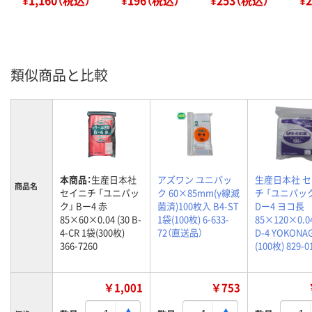
類似商品と比較
本商品：
生産日本社
アズワン ユニパッ
生産日本社 
商品名
セイニチ 「ユニパッ
ク 60×85mm(γ線滅
チ 「ユニパック
ク」 Bー4 赤
菌済)100枚入 B4-ST
Dー4 ヨコ長
85×60×0.04 (30 B-
1袋(100枚) 6-633-
85×120×0.0
4-CR 1袋(300枚)
72（直送品）
D-4 YOKONA
366-7260
(100枚) 829-0
￥1,001
￥753