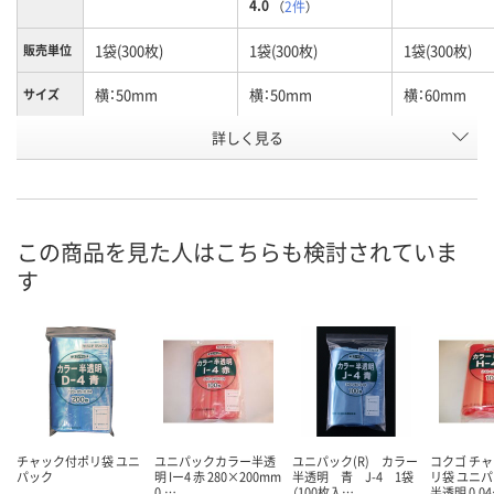
4.0
（
2件
）
1袋(300枚)
1袋(300枚)
1袋(300枚)
販売単位
横：50mm
横：50mm
横：60mm
サイズ
詳しく見る
半透明グリーン
半透明ブルー
半透明イエロ
色
お申込番
4308068
4307525
4308120
号
あり
あり
あり
在庫
この商品を見た人はこちらも検討されていま
す
8月13日（木）
8月13日（木）
8月13日（木）
お届け日
数量
数量
数量
カゴへ
カゴへ
カ
チャック付ポリ袋 ユニ
ユニパックカラー半透
ユニパック(R) カラー
コクゴ チ
パック
明 Iー4 赤 280×200mm
半透明 青 J-4 1袋
リ袋 ユニ
0.…
（100枚入…
半透明 0.0