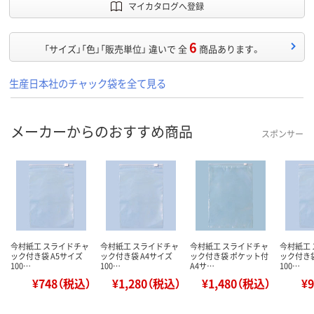
マイカタログへ登録
6
「サイズ」「色」「販売単位」 違いで 全
商品あります。
生産日本社のチャック袋を全て見る
メーカーからのおすすめ商品
スポンサー
今村紙工 スライドチャ
今村紙工 スライドチャ
今村紙工 スライドチャ
今村紙工
ック付き袋 A5サイズ
ック付き袋 A4サイズ
ック付き袋 ポケット付
ック付き袋
100…
100…
A4サ…
100…
¥748（税込）
¥1,280（税込）
¥1,480（税込）
¥