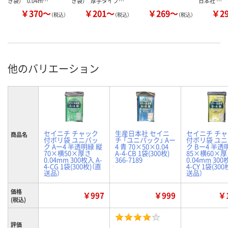
き袋） 0.04m…
き袋） 厚手タイプ…
日本社 …
￥370～
￥201～
￥269～
￥2
（税込）
（税込）
（税込）
他のバリエーション
セイニチ チャック
生産日本社 セイニ
セイニチ チ
商品名
付ポリ袋 ユニパッ
チ 「ユニパック」 Aー
付ポリ袋 ユ
ク Aー4 半透明緑 縦
4 青 70×50×0.04
ク Bー4 半透
70×横50×厚さ
A-4-CB 1袋(300枚)
85×横60×
0.04mm 300枚入 A-
366-7189
0.04mm 300
4-CG 1袋(300枚)（直
4-CY 1袋(300
送品）
送品）
価格
￥997
￥999
￥1
(税込)
評価