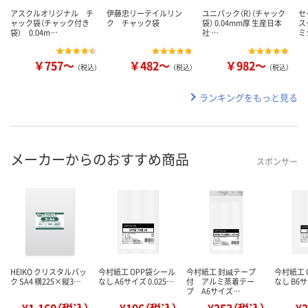
アスクルオリジナル チ
伊藤忠リーテイルリン
ユニパック（R）（チャック
セ
ャック袋（チャック付き
ク チャック袋
袋） 0.04mm厚 生産日本
ス
袋） 0.04m…
社 …
ミ
￥757～
￥482～
￥982～
（税込）
（税込）
（税込）
ランキングをもっと見る
メーカーからのおすすめ商品
スポンサー
HEIKO クリスタルパッ
今村紙工 OPP袋シール
今村紙工 封緘テープ
今村紙工 
ク SA4 横225×縦3…
なし A6サイズ 0.025…
付 アルミ蒸着テー
なし B6サ
プ A6サイズ…
¥1,160（税込）
¥196（税込）
¥253（税込）
¥