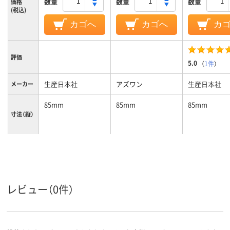
数量
数量
数量
価格
(税込)
カゴへ
カゴへ
カ
評価
5.0
（
1件
）
生産日本社
アズワン
生産日本社
メーカー
85mm
85mm
85mm
寸法（縦）
60mm
60mm
120mm
寸法（横）
レッド系
クリア(透明・
カラーグ
レビュー（0件）
ループ
系
チャック付ポリ袋
袋の種類