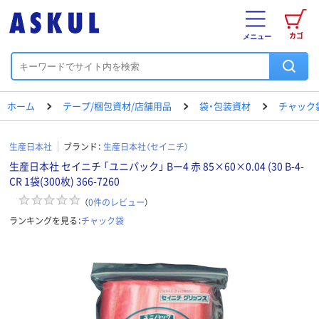
カゴ
メニュー
ホーム
テープ/梱包資材/店舗用品
袋・包装資材
チャック
生産日本社
ブランド：
生産日本社（セイニチ）
生産日本社 セイニチ 「ユニパック」 Bー4 赤 85×60×0.04 (30 B-4-
CR 1袋(300枚) 366-7260
（
0
件のレビュー
）
ランキングを見る：
チャック袋