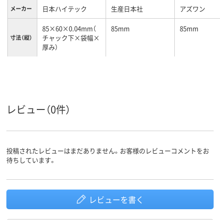
日本ハイテック
生産日本社
アズワン
メーカー
85×60×0.04mm（
85mm
85mm
チャック下×袋幅×
寸法（縦）
厚み）
85×60×0.04mm（
120mm
60mm
チャック下×袋幅×
寸法（横）
厚み）
チャック付ポリ袋
レビュー（0件）
袋の種類
投稿されたレビューはまだありません。お客様のレビューコメントをお
待ちしています。
レビューを書く