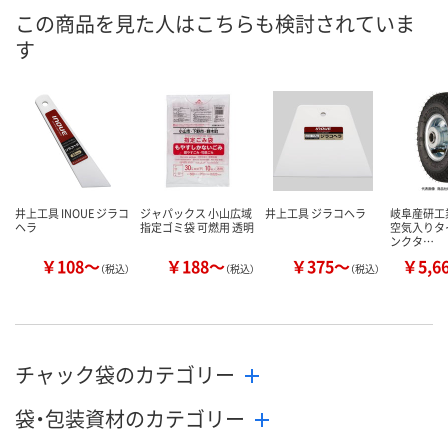
8月26日（水）まで
8月26日（水）まで
8月26日（水）
お届け日
この商品を見た人はこちらも検討されていま
す
数量
数量
数量
カゴへ
カゴへ
カ
井上工具 INOUE ジラコ
ジャパックス 小山広域
井上工具 ジラコヘラ
岐阜産研工業 
ヘラ
指定ゴミ袋 可燃用 透明
空気入りタ
ンクタ…
￥108～
￥188～
￥375～
￥5,6
（税込）
（税込）
（税込）
チャック袋のカテゴリー
袋・包装資材のカテゴリー