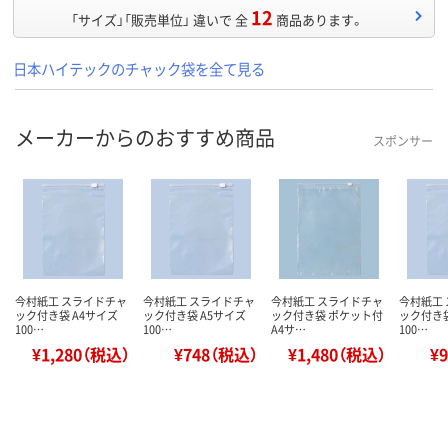
12
「サイズ」「販売単位」 違いで 全
商品あります。
日本ハイテックのチャック袋を全て見る
メーカーからのおすすめ商品
スポンサー
今村紙工 スライドチャ
今村紙工 スライドチャ
今村紙工 スライドチャ
今村紙工
ック付き袋 A4サイズ
ック付き袋 A5サイズ
ック付き袋 ポケット付
ック付き袋
100…
100…
A4サ…
100…
¥1,280（税込）
¥748（税込）
¥1,480（税込）
¥