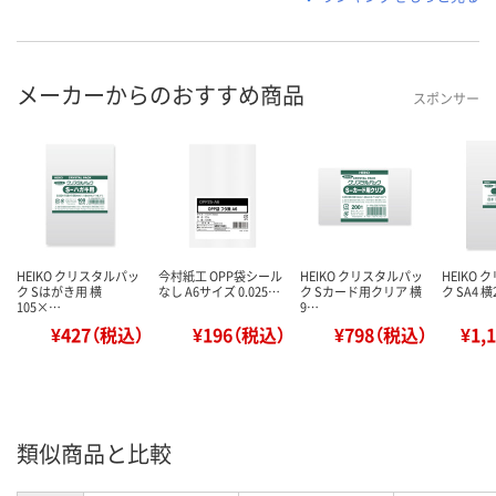
メーカーからのおすすめ商品
スポンサー
HEIKO クリスタルパッ
今村紙工 OPP袋シール
HEIKO クリスタルパッ
HEIKO
ク Sはがき用 横
なし A6サイズ 0.025…
ク Sカード用クリア 横
ク SA4 
105×…
9…
¥427（税込）
¥196（税込）
¥798（税込）
¥1,
類似商品と比較