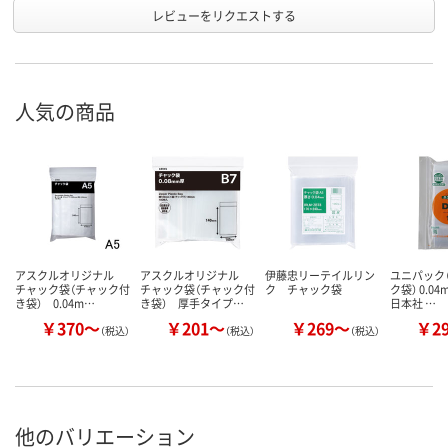
レビューをリクエストする
人気の商品
アスクルオリジナル
アスクルオリジナル
伊藤忠リーテイルリン
ユニパック（
チャック袋（チャック付
チャック袋（チャック付
ク チャック袋
ク袋） 0.0
き袋） 0.04m…
き袋） 厚手タイプ…
日本社 …
￥370～
￥201～
￥269～
￥2
（税込）
（税込）
（税込）
他のバリエーション