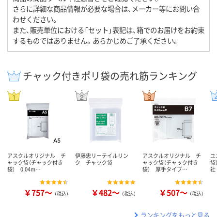
さらに詳細な商品情報が必要な場合は、メーカー等にお問い合
わせください。
また、販売単位における「セット」表記は、箱でのお届けをお約束
するものではありません。あらかじめご了承ください。
チャック付きポリ袋の売れ筋ランキング
アスクルオリジナル チ
伊藤忠リーテイルリン
アスクルオリジナル チ
ユ
ャック袋（チャック付き
ク チャック袋
ャック袋（チャック付き
袋
袋） 0.04m…
袋） 厚手タイプ…
社
￥757～
￥482～
￥507～
（税込）
（税込）
（税込）
ランキングをもっと見る