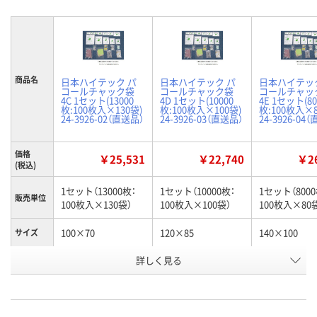
商品名
日本ハイテック パ
日本ハイテック パ
日本ハイテッ
コールチャック袋
コールチャック袋
コールチャッ
4C 1セット(13000
4D 1セット(10000
4E 1セット(80
枚:100枚入×130袋)
枚:100枚入×100袋)
枚:100枚入×8
24-3926-02（直送品）
24-3926-03（直送品）
24-3926-04
価格
￥25,531
￥22,740
￥26
(税込)
1セット（13000枚：
1セット（10000枚：
1セット（8000
販売単位
100枚入×130袋）
100枚入×100袋）
100枚入×80
100×70
120×85
140×100
サイズ
お申込番
詳しく見る
N863551
N866422
N863552
号
直送品
直送品
直送品
在庫