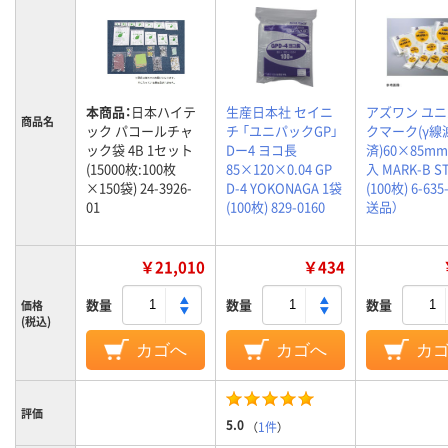
本商品：
日本ハイテ
生産日本社 セイニ
アズワン ユ
商品名
ック パコールチャ
チ 「ユニパックGP」
クマーク(γ線
ック袋 4B 1セット
Dー4 ヨコ長
済)60×85mm
(15000枚:100枚
85×120×0.04 GP
入 MARK-B S
×150袋) 24-3926-
D-4 YOKONAGA 1袋
(100枚) 6-635
01
(100枚) 829-0160
送品）
￥21,010
￥434
数量
数量
数量
価格
(税込)
カゴへ
カゴへ
カ
評価
5.0
（
1件
）