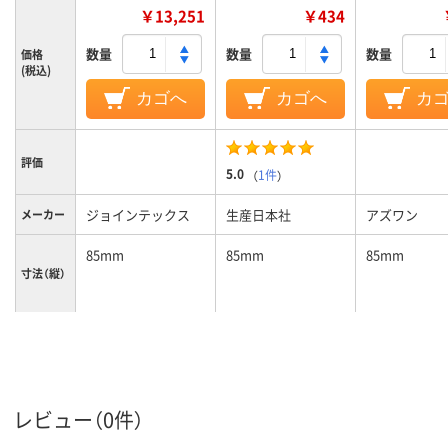
￥13,251
￥434
数量
数量
数量
価格
(税込)
カゴへ
カゴへ
カ
評価
5.0
（
1件
）
ジョインテックス
生産日本社
アズワン
メーカー
85mm
85mm
85mm
寸法（縦）
60mm
120mm
60mm
寸法（横）
チャック付ポリ袋
レビュー（0件）
袋の種類