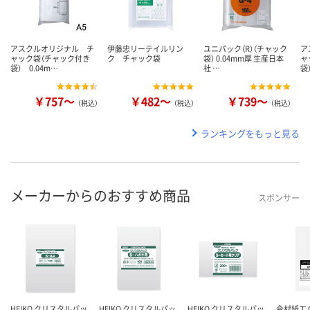
アスクルオリジナル チ
伊藤忠リーテイルリン
ユニパック（R）（チャック
ア
ャック袋（チャック付き
ク チャック袋
袋） 0.04mm厚 生産日本
ャ
袋） 0.04m…
社 …
袋
￥757～
￥482～
￥739～
（税込）
（税込）
（税込）
ランキングをもっと見る
メーカーからのおすすめ商品
スポンサー
HEIKO クリスタルパッ
HEIKO クリスタルパッ
HEIKO クリスタルパッ
今村紙工 