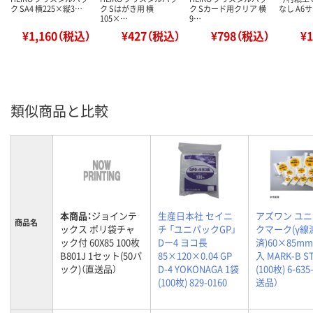
ク SA4 横225×縦3…
ク Sはがき用 横
ク Sカード用クリア 横
なし A6サ
105×…
9…
¥1,160（税込）
¥427（税込）
¥798（税込）
¥
類似商品と比較
本商品：
ジョインテ
生産日本社 セイニ
アズワン ユ
商品名
ックス ポリ袋チャ
チ 「ユニパックGP」
クマーク(γ線
ック付 60X85 100枚
Dー4 ヨコ長
済)60×85mm
B801J 1セット(50パ
85×120×0.04 GP
入 MARK-B S
ック)（直送品）
D-4 YOKONAGA 1袋
(100枚) 6-635
(100枚) 829-0160
送品）