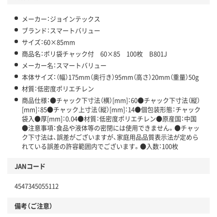
メーカー：ジョインテックス
ブランド：スマートバリュー
サイズ：60×85mm
商品名：ポリ袋チャック付 60×85 100枚 B801J
メーカー名：スマートバリュー
本体サイズ：（幅）175mm（奥行き）95mm（高さ）20mm（重量）50g
材質：低密度ポリエチレン
商品仕様：●チャック下寸法（横）[mm]：60●チャック下寸法（縦）
[mm]：85●チャック上寸法（縦）[mm]：14●個包装形態：チャック
袋入●厚[mm]：0.04●材質：低密度ポリエチレン●原産国：中国
●注意事項：食品や液体等の密閉には使用できません。●チャッ
ク下寸法は、誤差がございますが、家庭用品品質表示法が定めら
れている誤差の許容範囲内でございます。●入数：100枚
JANコード
4547345055112
備考（ご注意）