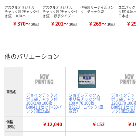
アスクルオリジナル
アスクルオリジナル
伊藤忠リーテイルリン
ユニパック（
チャック袋（チャック付
チャック袋（チャック付
ク チャック袋
ク袋） 0.0
き袋） 0.04m…
き袋） 厚手タイプ…
日本社 …
￥370～
￥201～
￥269～
￥2
（税込）
（税込）
（税込）
他のバリエーション
商品名
ジョインテックス
ジョインテックス
ジョインテッ
ポリ袋チャック付
ポリ袋チャック付
ポリ袋チャッ
100X140 100枚
100×70 100枚
120X170 100
B804J 1セット(30パ
B582J 1パック（直
B805J 1セッ
ック)（直送品）
送品）
ック)（直送品）
価格
￥12,040
￥152
￥19
(税込)