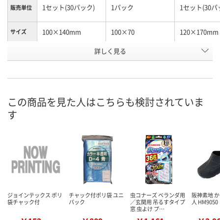
1セット(30パック)
1パック
1セット(30パ
販売単位
100×140mm
100×70
120×170mm
サイズ
お申込番
詳しく見る
KK93320
U338314
KK93322
号
直送品
直送品
直送品
在庫
この商品を見た人はこちらも検討されていま
8月25日（火）まで
8月25日（火）
お届け日
す
数量
数量
お取り扱い終了しま
した
カゴへ
カ
ジョインテックス ポリ
チャック付ポリ袋 ユニ
虫コナーズ ベランダ用
阪神素地 
袋チャック付
パック
／玄関用 吊るすタイプ
人 HM9050
窓 虫よけ プ…