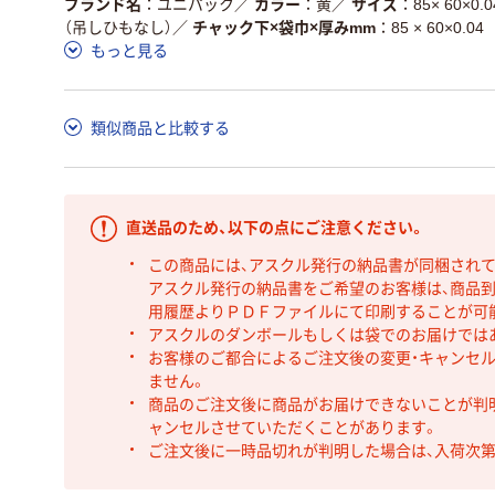
ブランド名
ユニパック
／
カラー
黄
／
サイズ
85× 60×0.0
（吊しひもなし）
／
チャック下×袋巾×厚みmm
85 × 60×0.04
もっと見る
類似商品と比較する
直送品のため、以下の点にご注意ください。
この商品には、アスクル発行の納品書が同梱され
アスクル発行の納品書をご希望のお客様は、商品到
用履歴よりＰＤＦファイルにて印刷することが可
アスクルのダンボールもしくは袋でのお届けでは
お客様のご都合によるご注文後の変更・キャンセル
ません。
商品のご注文後に商品がお届けできないことが判
ャンセルさせていただくことがあります。
ご注文後に一時品切れが判明した場合は、入荷次