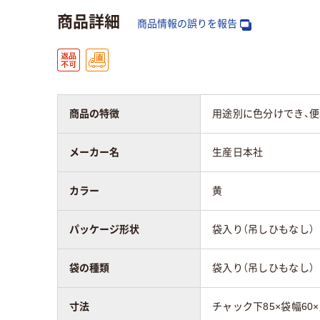
商品詳細
袋の種類
袋入り（吊しひもな
商品情報の誤りを報告
し）
材質
LDPE（ツルツルタイ
プ）
商品の特徴
用途別に色分けでき、便
メーカー名
生産日本社
カラー
黄
パッケージ形状
袋入り（吊しひもなし）
袋の種類
袋入り（吊しひもなし）
寸法
チャック下85×袋幅60×