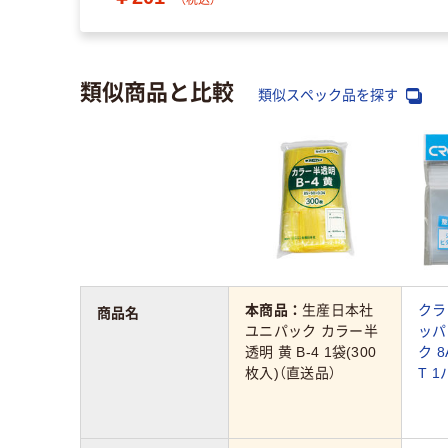
類似商品と比較
類似スペック品を探す
本商品：
生産日本社
クラ
商品名
ユニパック カラー半
ッパ
透明 黄 B-4 1袋(300
ク 8
枚入)（直送品）
T 