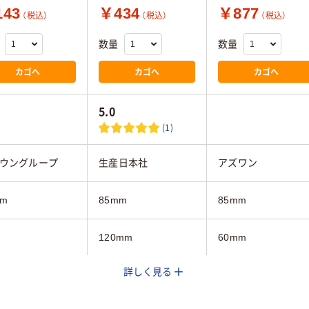
43
￥434
￥877
（税込）
（税込）
（税込）
数量
数量
カゴへ
カゴへ
カゴへ
5.0
(1)
ウングループ
生産日本社
アズワン
mm
85mm
85mm
120mm
60mm
詳しく見る
クリア(透明・半透明)
系