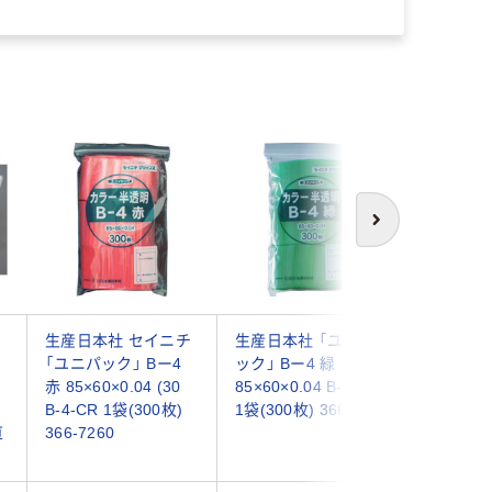
次へ
ク
生産日本社 セイニチ
生産日本社 「ユニパ
アズワン
「ユニパック」 Bー4
ック」 Bー4 緑
60×85m
赤 85×60×0.04 (30
85×60×0.04 B-4-CG
済)100枚
B-4-CR 1袋(300枚)
1袋(300枚) 366-7251
袋(100枚)
直
366-7260
72（直送