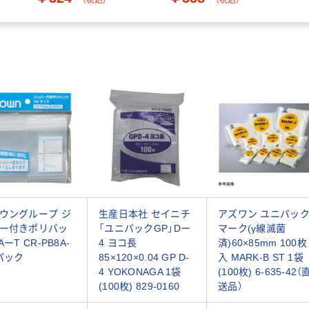
ウングループ ジ
生産日本社 セイニチ
アズワン ユニパッ
ー付きポリバッ
「ユニパックGP」Dー
マーク(γ線滅菌
AーT CR-PB8A-
4 ヨコ長
済)60×85mm 100枚
1パック
85×120×0.04 GP D-
入 MARK-B ST 1袋
4 YOKONAGA 1袋
(100枚) 6-635-42（
(100枚) 829-0160
送品）