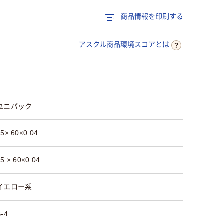
商品情報を印刷する
チャック付ポリ袋
チャック付ポリ袋
アスクル商品環境スコアとは
PE
ユニパック
85× 60×0.04
85 × 60×0.04
イエロー系
B-4