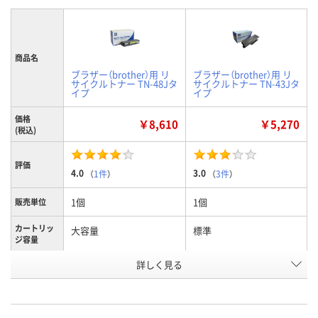
商品名
ブラザー（brother）用 リ
ブラザー（brother）用 リ
サイクルトナー TN-48Jタ
サイクルトナー TN-43Jタ
イプ
イプ
価格
￥8,610
￥5,270
(税込)
評価
4.0
3.0
（
1件
）
（
3件
）
1個
1個
販売単位
カートリッ
大容量
標準
ジ容量
詳しく見る
8000枚
3000枚
印字枚数
4687003
8222337
お申込番号