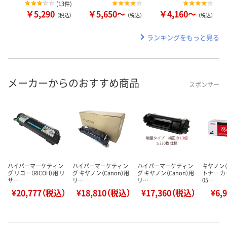
(
13件
)
￥5,290
￥5,650～
￥4,160～
（税込）
（税込）
（税込）
ランキングをもっと見る
メーカーからのおすすめ商品
スポンサー
ハイパーマーケティン
ハイパーマーケティン
ハイパーマーケティン
キヤノン（C
グ リコー（RICOH）用 リ
グ キヤノン（Canon）用
グ キヤノン（Canon）用
トナー 
サ…
リ…
リ…
05…
¥20,777（税込）
¥18,810（税込）
¥17,360（税込）
¥6,