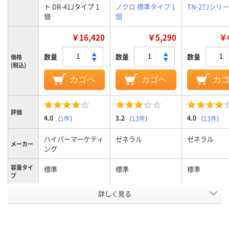
ト DR-41Jタイプ 1
ノクロ 標準タイプ 1
TN-27Jシリ
個
個
￥16,420
￥5,290
￥4
数量
数量
数量
価格
(税込)
カゴへ
カゴへ
カ
評価
4.0
3.2
4.0
（
1件
）
（
13件
）
（
13件
）
ハイパーマーケティ
ゼネラル
ゼネラル
メーカー
ング
容量タイ
標準
標準
標準
プ
カラーグ
詳しく見る
ブラック系
ブラック系
ループ
対応メー
ブラザー
ブラザー
ブラザー
カー