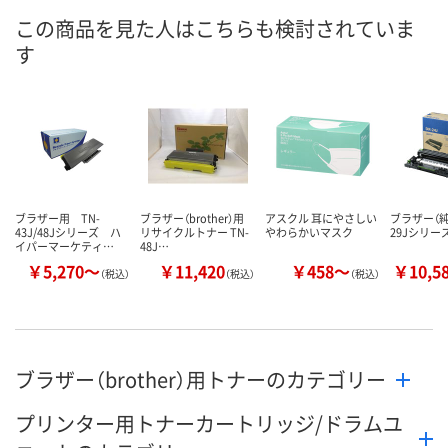
2点
あり
在庫
この商品を見た人はこちらも検討されていま
8月8日（土）
8月8日（土）
お届け日
す
数量
数量
カゴへ
カゴへ
ブラザー用 TN-
ブラザー（brother）用
アスクル 耳にやさしい
ブラザー（純
43J/48Jシリーズ ハ
リサイクルトナー TN-
やわらかいマスク
29Jシリー
イパーマーケティ…
48J…
￥5,270～
￥11,420
￥458～
￥10,5
（税込）
（税込）
（税込）
ブラザー（brother）用トナーのカテゴリー
プリンター用トナーカートリッジ/ドラムユ