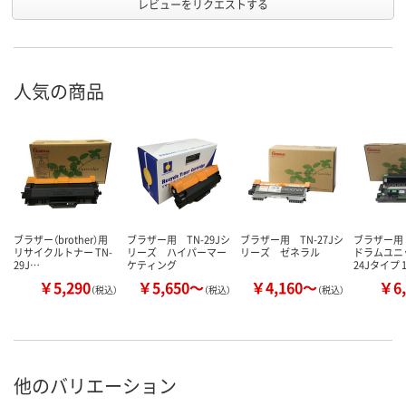
レビューをリクエストする
人気の商品
ブラザー（brother）用
ブラザー用 TN-29Jシ
ブラザー用 TN-27Jシ
ブラザー用
リサイクルトナー TN-
リーズ ハイパーマー
リーズ ゼネラル
ドラムユニッ
29J…
ケティング
24Jタイプ 
￥5,290
￥5,650～
￥4,160～
￥6,
（税込）
（税込）
（税込）
他のバリエーション