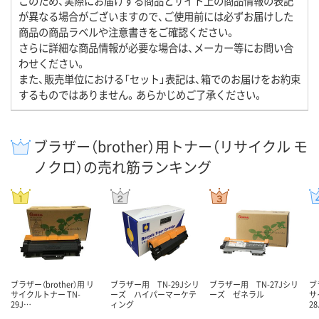
このため、実際にお届けする商品とサイト上の商品情報の表記
が異なる場合がございますので、ご使用前には必ずお届けした
商品の商品ラベルや注意書きをご確認ください。
さらに詳細な商品情報が必要な場合は、メーカー等にお問い合
わせください。
また、販売単位における「セット」表記は、箱でのお届けをお約束
するものではありません。あらかじめご了承ください。
ブラザー（brother）用トナー（リサイクル モ
ノクロ）の売れ筋ランキング
ブラザー（brother）用 リ
ブラザー用 TN-29Jシリ
ブラザー用 TN-27Jシリ
ブ
サイクルトナー TN-
ーズ ハイパーマーケテ
ーズ ゼネラル
サ
29J…
ィング
2