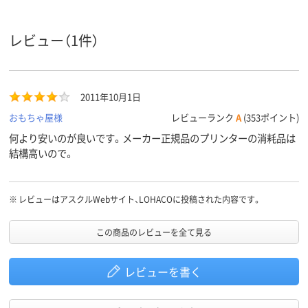
アスクル
商品環境
レビュー（1件）
スコア
2011年10月1日
おもちゃ屋様
レビューランク
A
(353ポイント)
何より安いのが良いです。メーカー正規品のプリンターの消耗品は
結構高いので。
※
レビューはアスクルWebサイト、LOHACOに投稿された内容です。
この商品のレビューを全て見る
レビューを書く