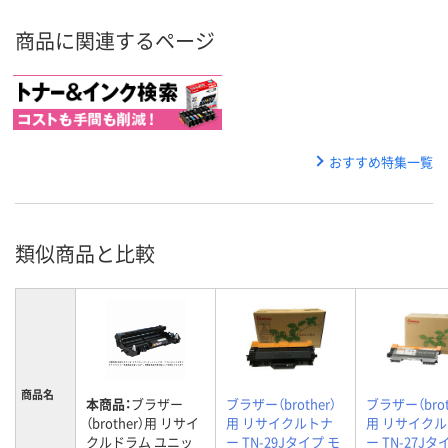
商品に関連するページ
おすすめ特集一覧
類似商品と比較
商品名
本商品：
ブラザー
ブラザー（brother）
ブラザー（brot
（brother）用 リサイ
用 リサイクルトナ
用 リサイク
クルドラム ユニッ
ー TN-29Jタイプ モ
ー TN-27Jタ