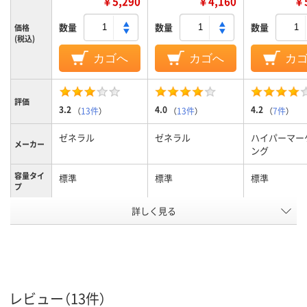
￥5,290
￥4,160
￥5
数量
数量
数量
価格
(税込)
カゴへ
カゴへ
カ
評価
3.2
4.0
4.2
（
13件
）
（
13件
）
（
7件
）
ゼネラル
ゼネラル
ハイパーマー
メーカー
ング
容量タイ
標準
標準
標準
プ
対応メー
詳しく見る
ブラザー
ブラザー
ブラザー
カー
アスクル
商品環境
スコア
レビュー（13件）