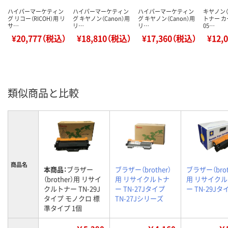
ハイパーマーケティン
ハイパーマーケティン
ハイパーマーケティン
キヤノン（C
グ リコー（RICOH）用 リ
グ キヤノン（Canon）用
グ キヤノン（Canon）用
トナー 
サ…
リ…
リ…
05…
¥20,777（税込）
¥18,810（税込）
¥17,360（税込）
¥12,
類似商品と比較
商品名
本商品：
ブラザー
ブラザー（brother）
ブラザー（brot
（brother）用 リサイ
用 リサイクルトナ
用 リサイク
クルトナー TN-29J
ー TN-27Jタイプ
ー TN-29Jタ
タイプ モノクロ 標
TN-27Jシリーズ
準タイプ 1個