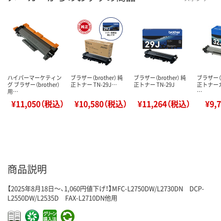
ハイパーマーケティン
ブラザー（brother） 純
ブラザー（brother） 純
ブラザー（b
グ ブラザー（brother）
正トナー TN-29J…
正トナー TN-29J
正トナー
用…
…
¥11,050（税込）
¥10,580（税込）
¥11,264（税込）
¥9,
商品説明
【2025年8月18日～、1,060円値下げ！】MFC-L2750DW/L2730DN DCP-
L2550DW/L2535D FAX-L2710DN他用