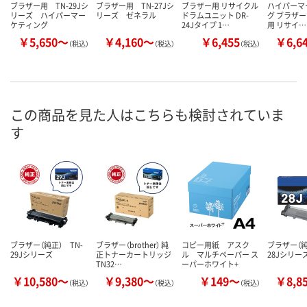
ブラザー用 TN-29Jシ
ブラザー用 TN-27Jシ
ブラザー用 リサイクル
ハイパーマ
リーズ ハイパーマー
リーズ ゼネラル
ドラムユニット DR-
グ ブラザー（b
ケティング
24Jタイプ 1…
用 リサイ…
￥5,650～
￥4,160～
￥6,455
￥6,6
（税込）
（税込）
（税込）
この商品を見た人はこちらも検討されていま
す
ブラザー（純正） TN-
ブラザー（brother） 純
コピー用紙 アスク
ブラザー（純
29Jシリーズ
正トナーカートリッジ
ル マルチペーパー ス
28Jシリー
TN32…
ーパーホワイト+
￥10,580～
￥9,380～
￥149～
￥8,8
（税込）
（税込）
（税込）