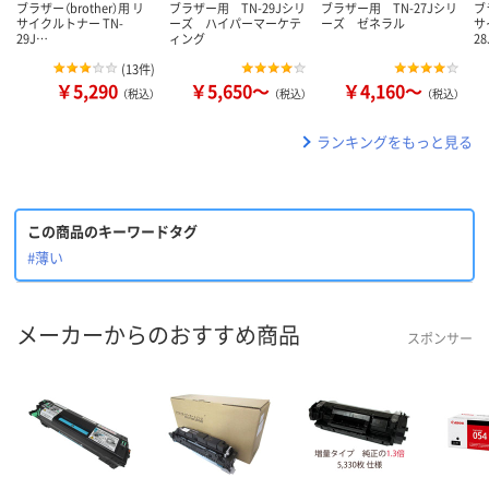
ブラザー（brother）用 リ
ブラザー用 TN-29Jシリ
ブラザー用 TN-27Jシリ
ブ
サイクルトナー TN-
ーズ ハイパーマーケテ
ーズ ゼネラル
サ
29J…
ィング
2
(
13件
)
￥5,290
￥5,650～
￥4,160～
（税込）
（税込）
（税込）
ランキングをもっと見る
この商品のキーワードタグ
#薄い
メーカーからのおすすめ商品
スポンサー