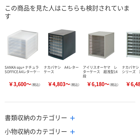
8月10日（月）
8月10日（月）
8月10日（月）
お届け日
この商品を見た人はこちらも検討されていま
す
数量
数量
数量
カゴへ
カゴへ
カ
SANKA squ+ ナチュラ
ナカバヤシ A4レター
アイリスオーヤマ レ
ナカバヤシ
SOFFICE A4レターケ…
ケース
ターケース 超浅型14
シリーズ 
段
￥3,600～
￥4,803～
￥6,180～
￥6,4
（税込）
（税込）
（税込）
書類収納のカテゴリー
小物収納のカテゴリー