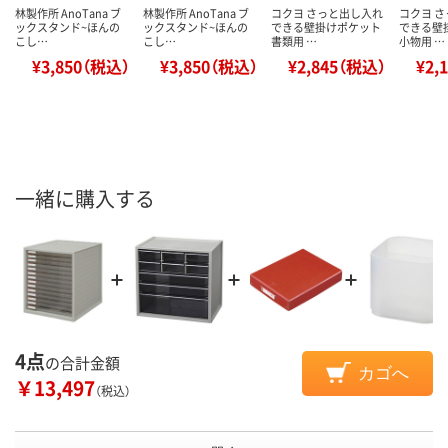
林製作所 AnoTana ブ
林製作所 AnoTana ブ
コクヨ さっと出し入れ
コクヨ 
ックスタンド~ほんの
ックスタンド~ほんの
できる壁掛けポケット
できる壁
こし…
こし…
書類用 …
小物用 …
¥3,850（税込）
¥3,850（税込）
¥2,845（税込）
¥2,
一緒に購入する
4点
の合計金額
カゴへ
￥13,497
（税込）