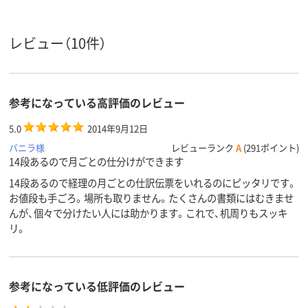
ホワイト系
ホワイト系
ホワイト系
カラーグ
ループ
レビュー（10件）
14
5
5
段数
3100g
1600g
1430g
質量
参考になっている高評価のレビュー
5.0
2014年9月12日
バニラ様
レビューランク
A
(291ポイント)
14段あるので月ごとの仕分けができます
14段あるので経理の月ごとの仕訳伝票をいれるのにピッタリです。
お値段も手ごろ。場所も取りません。たくさんの書類にはむきませ
んが、個々で分けたい人には助かります。これで、机周りもスッキ
リ。
参考になっている低評価のレビュー