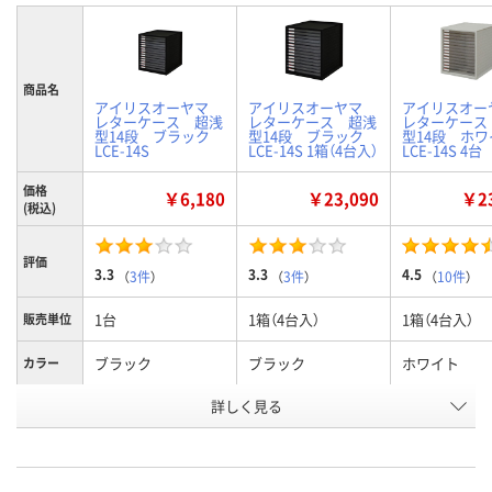
商品名
アイリスオーヤマ
アイリスオーヤマ
アイリスオ
レターケース 超浅
レターケース 超浅
レターケース
型14段 ブラック
型14段 ブラック
型14段 ホ
LCE-14S
LCE-14S 1箱（4台入）
LCE-14S 4台
価格
￥6,180
￥23,090
￥23
(税込)
評価
3.3
3.3
4.5
（
3件
）
（
3件
）
（
10件
）
1台
1箱（4台入）
1箱（4台入）
販売単位
ブラック
ブラック
ホワイト
カラー
お申込番
詳しく見る
4690321
1219616
1219625
号
あり
3点
1点
在庫