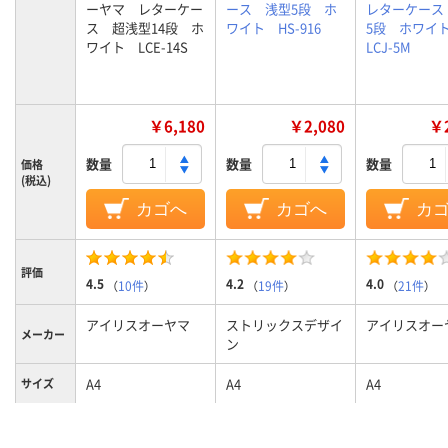
ーヤマ レターケー
ース 浅型5段 ホ
レターケース
ス 超浅型14段 ホ
ワイト HS-916
5段 ホワ
ワイト LCE-14S
LCJ-5M
￥6,180
￥2,080
￥2
数量
数量
数量
価格
(税込)
カゴへ
カゴへ
カ
評価
4.5
4.2
4.0
（
10件
）
（
19件
）
（
21件
）
アイリスオーヤマ
ストリックスデザイ
アイリスオー
メーカー
ン
A4
A4
A4
サイズ
浅型
浅型
浅型
タイプ