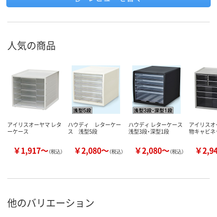
人気の商品
アイリスオーヤマ レタ
ハウディ レターケー
ハウディ レターケース
アイリスオ
ーケース
ス 浅型5段
浅型3段・深型1段
物キャビネ
￥1,917～
￥2,080～
￥2,080～
￥2,9
（税込）
（税込）
（税込）
他のバリエーション