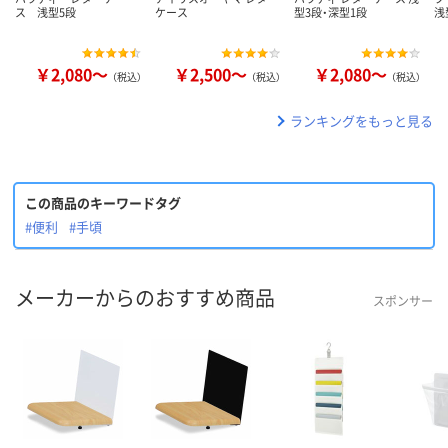
ス 浅型5段
ケース
型3段・深型1段
浅
￥2,080～
￥2,500～
￥2,080～
（税込）
（税込）
（税込）
ランキングをもっと見る
この商品のキーワードタグ
#便利
#手頃
メーカーからのおすすめ商品
スポンサー