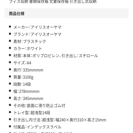
フィス収納 書類保存箱 文書保存箱 引き出し式収納
商品仕様
メーカー：アイリスオーヤマ
ブランド：アイリスオーヤマ
素材：プラスチック
カラー：ホワイト
材質：本体：ポリプロピレン、引き出し：スチロール
サイズ：A4
奥行：335mmmm
質量：3100g
段数：14段
幅：278mmmm
高さ：345mmmm
その他：底面に滑り防止ゴム付
トレイ型：超浅型14段
引き出し内寸法：超浅型：幅240×奥行310×高さ15mm
付属品：インデックスラベル