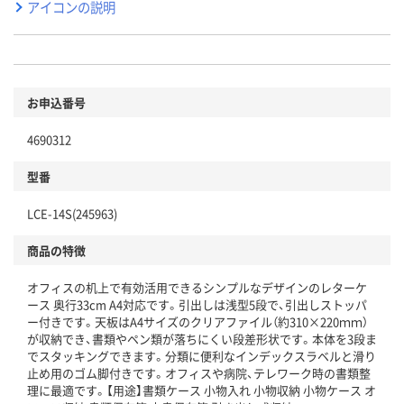
アイコンの説明
お申込番号
4690312
型番
LCE-14S(245963)
商品の特徴
オフィスの机上で有効活用できるシンプルなデザインのレターケ
ース 奥行33cm A4対応です。引出しは浅型5段で、引出しストッパ
ー付きです。天板はA4サイズのクリアファイル（約310×220ｍｍ）
が収納でき、書類やペン類が落ちにくい段差形状です。本体を3段ま
でスタッキングできます。分類に便利なインデックスラベルと滑り
止め用のゴム脚付きです。オフィスや病院、テレワーク時の書類整
理に最適です。【用途】書類ケース 小物入れ 小物収納 小物ケース オ