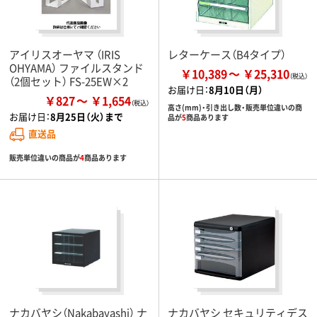
アイリスオーヤマ （IRIS
レターケース（B4タイプ）
OHYAMA） ファイルスタンド
￥10,389
￥25,310
（2個セット） FS-25EW×2
お届け日：
8月10日（月）
￥827
￥1,654
高さ(mm)・引き出し数・販売単位違いの商
お届け日：
8月25日（火）まで
品が
5
商品あります
直送品
販売単位違いの商品が
4
商品あります
ナカバヤシ（Nakabayashi） ナ
ナカバヤシ セキュリティデス