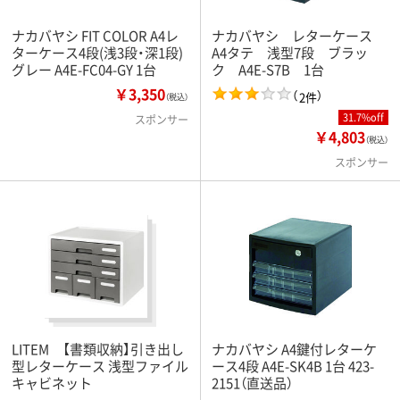
ナカバヤシ FIT COLOR A4レ
ナカバヤシ レターケース
ターケース4段(浅3段・深1段)
A4タテ 浅型7段 ブラッ
グレー A4E-FC04-GY 1台
ク A4E-S7B 1台
￥3,350
（
）
2件
（税込）
31.7%off
スポンサー
￥4,803
（税込）
スポンサー
LITEM 【書類収納】引き出し
ナカバヤシ A4鍵付レターケ
型レターケース 浅型ファイル
ース4段 A4E-SK4B 1台 423-
キャビネット
2151（直送品）