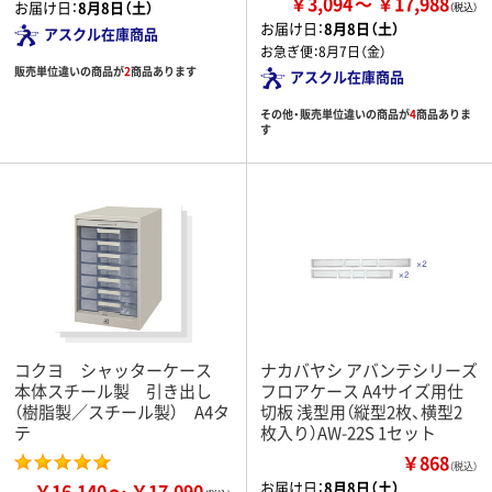
￥3,094
￥17,988
お届け日：
8月8日（土）
お届け日：
8月8日（土）
アスクル在庫商品
お急ぎ便：
8月7日（金）
販売単位違いの商品が
2
商品あります
アスクル在庫商品
その他・販売単位違いの商品が
4
商品ありま
す
コクヨ シャッターケース
ナカバヤシ アバンテシリーズ
本体スチール製 引き出し
フロアケース A4サイズ用仕
（樹脂製／スチール製） A4タ
切板 浅型用（縦型2枚、横型2
テ
枚入り）AW-22S 1セット
￥868
（税込）
お届け日：
8月8日（土）
￥16,140
￥17,090