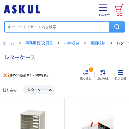
カゴ
メニュー
ホーム
事務用品/文房具
小物収納
書類収納
レター
レターケース
1
202
件（559商品）中 1～50件を表示
表示切替
絞り込み
並び替え
レターケース
絞り込み