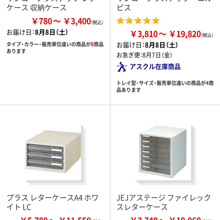
ケース 収納ケース
ピス
￥780
￥3,400
お届け日：
8月8日（土）
￥3,810
￥19,820
お届け日：
8月8日（土）
タイプ・カラー・販売単位違いの商品が
8
商品
あります
お急ぎ便：
8月7日（金）
アスクル在庫商品
トレイ型・サイズ・販売単位違いの商品が
4
商
品あります
プラス レターケースA4 ホワ
JEJアステージ ファイレック
イト LC
スレターケース
￥5,780
￥11,550
￥3,740
￥19,960