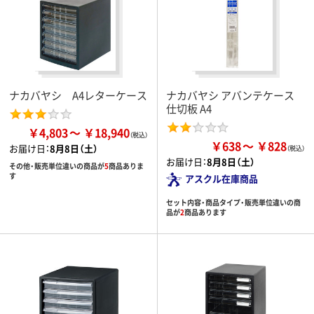
ナカバヤシ A4レターケース
ナカバヤシ アバンテケース
仕切板 A4
￥4,803
￥18,940
￥638
￥828
お届け日：
8月8日（土）
お届け日：
8月8日（土）
その他・販売単位違いの商品が
5
商品ありま
す
アスクル在庫商品
セット内容・商品タイプ・販売単位違いの商
品が
2
商品あります