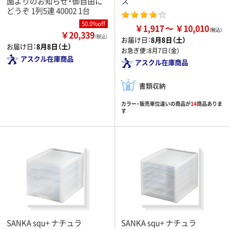
園よりのお知らせ・御自由に
ス
どうぞ 1列5連 40002 1台
50.0%off
￥1,917
￥10,010
￥20,339
（税込）
お届け日：
8月8日（土）
お届け日：
8月8日（土）
お急ぎ便：
8月7日（金）
アスクル在庫商品
アスクル在庫商品
書類収納
カラー・販売単位違いの商品が
14
商品ありま
す
SANKA squ+ ナチュラ
SANKA squ+ ナチュラ