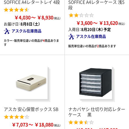
SOFFICE A4レタートレイ 4段
SOFFICE A4レターケース 浅5
段
￥4,030
￥8,930
￥3,600
￥13,620
お届け日：
8月8日（土）
入荷日：
8月20日（木）予定
アスクル在庫商品
アスクル在庫商品
カラー・販売単位違いの商品が
4
商品ありま
す
販売単位違いの商品が
2
商品あります
アスカ 安心保管ボックス SB
ナカバヤシ 仕切り対応レター
ケース 黒
￥7,073
￥18,080