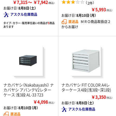
￥7,315
￥7,942
（
）
2件
お届け日：
8月8日（土）
￥5,993
（税込）
アスクル在庫商品
お届け日：
8月10日（月）
直送品
ＭＲＯ商品取扱店２
タイプ・カラー・販売単位違いの商品が
5
商品
からお届け
あります
ナカバヤシ（Nakabayashi） ナ
ナカバヤシ FIT COLOR A4レ
カバヤシ アバンテV2レター
ターケース4段(浅3段・深1段)
ケース 浅3段 AL-33 723
￥3,350
（税込）
￥4,098
お届け日：
8月8日（土）
（税込）
お届け日：
8月10日（月）
アスクル在庫商品
直送品