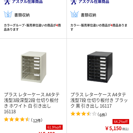
アスクル在庫商品
アスクル在庫商品
書類収納
書類収納
カラーグループ・販売単位違いの商品が
4
商
カラー・販売単位違いの商品が
4
商品ありま
品あります
す
プラス レターケース A4タテ
プラス レターケース A4タテ
浅型3段深型2段 仕切り板付
浅型7段 仕切り板付き ブラッ
き ホワイト 白 引き出し
ク 黒 引き出し 16117
16118
（
）
6件
（
）
12件
64.2%off
￥5,150
61.9%off
（税込）