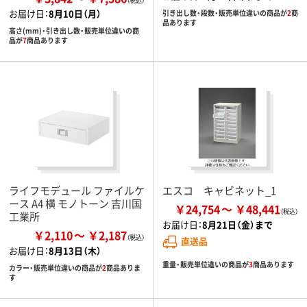
お届け日：
8月10日（月）
引き出し数・段数・販売単位違いの商品が
2
商
品あります
高さ(mm)・引き出し数・販売単位違いの商
品が
7
商品あります
ライフモデュール ファイルケ
エスコ キャビネット_1
ース A4 横 モノトーン 吉川国
￥24,754
￥48,441
工業所
お届け日：
8月21日（金）まで
￥2,110
￥2,187
直送品
お届け日：
8月13日（木）
重量・販売単位違いの商品が
3
商品あります
カラー・販売単位違いの商品が
2
商品ありま
す