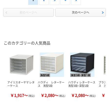
前のページへ
次のページへ
このカテゴリーの人気商品
アイリスオーヤマ レタ
ハウディ レターケー
ハウディ レターケース
プラス
ーケース
ス 浅型5段
浅型3段・深型1段
ス 浅型
￥1,917～
￥2,080～
￥2,080～
￥5
（税込）
（税込）
（税込）