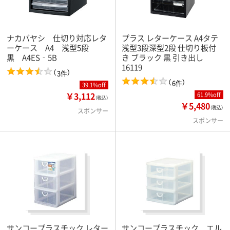
ナカバヤシ 仕切り対応レタ
プラス レターケース A4タテ
ーケース A4 浅型5段
浅型3段深型2段 仕切り板付
黒 A4ES‐5B
き ブラック 黒 引き出し
16119
（
）
3件
（
）
6件
39.1%off
￥3,112
61.9%off
（税込）
￥5,480
（税込）
スポンサー
スポンサー
サンコープラスチック レター
サンコープラスチック エル