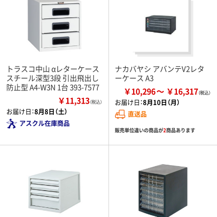
トラスコ中山 αレターケース
ナカバヤシ アバンテV2レタ
スチール深型3段 引出飛出し
ーケース A3
防止型 A4-W3N 1台 393-7577
￥10,296
￥16,317
￥11,313
お届け日：
8月10日（月）
（税込）
お届け日：
8月8日（土）
直送品
アスクル在庫商品
販売単位違いの商品が
2
商品あります