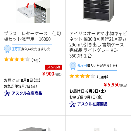
プラス レターケース 仕切
アイリスオーヤマ 小物キャビ
板セット浅型用 16090
ネット 幅30.8×奥行21×高さ
29cm 9引き出し 書類ケース
1
万回
購入いただきました！
完成品 ライトグレー KC-
350DR １台
（
）
3件
6
万回
購入いただきました！
54.5%off
￥900
（税込）
（
）
19件
お届け日：
8月8日（土）
￥5,950
（税込）
お急ぎ便：
8月7日（金）
お届け日：
8月8日（土）
アスクル在庫商品
お急ぎ便：
8月7日（金）
アスクル在庫商品