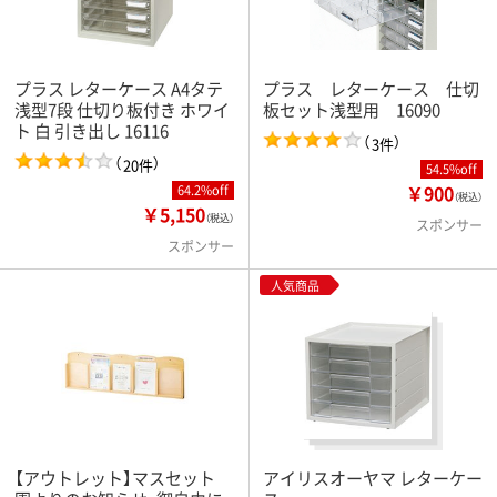
プラス レターケース A4タテ
プラス レターケース 仕切
浅型7段 仕切り板付き ホワイ
板セット浅型用 16090
ト 白 引き出し 16116
（
）
3件
（
）
20件
54.5%off
￥900
64.2%off
（税込）
￥5,150
（税込）
スポンサー
スポンサー
人気商品
【アウトレット】マスセット
アイリスオーヤマ レターケー