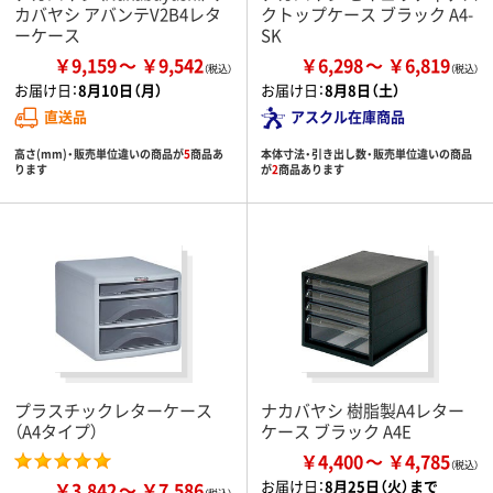
カバヤシ アバンテV2B4レタ
クトップケース ブラック A4-
ーケース
SK
￥9,159
￥9,542
￥6,298
￥6,819
お届け日：
8月10日（月）
お届け日：
8月8日（土）
直送品
アスクル在庫商品
高さ(mm)・販売単位違いの商品が
5
商品あ
本体寸法・引き出し数・販売単位違いの商品
ります
が
2
商品あります
プラスチックレターケース
ナカバヤシ 樹脂製A4レター
（A4タイプ）
ケース ブラック A4E
￥4,400
￥4,785
お届け日：
8月25日（火）まで
￥3,842
￥7,586