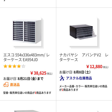
エスコ 554x336x483mm/ レ
ナカバヤシ アバンテV2 レ
ターケース EA954JD
ターケース
￥12,880
（税込）
お届け日：
8月8日（土）
￥38,625
（税込）
アスクル在庫商品
お届け日：
8月21日（金）まで
直送品
メーカー品番・カラー・販売単位違いの商品
が
2
商品あります
型番・販売単位違いの商品が
3
商品あります