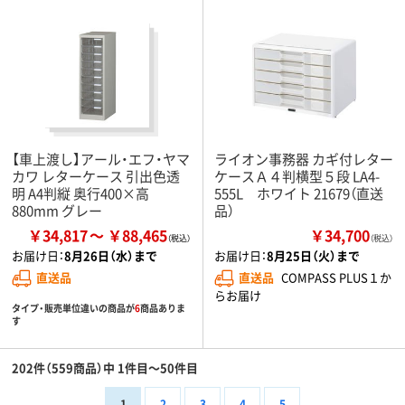
【車上渡し】アール・エフ・ヤマ
ライオン事務器 カギ付レター
カワ レターケース 引出色透
ケースＡ４判横型５段 LA4-
明 A4判縦 奥行400×高
555L ホワイト 21679（直送
880mm グレー
品）
￥34,817
￥88,465
￥34,700
（税込）
お届け日：
8月26日（水）まで
お届け日：
8月25日（火）まで
直送品
直送品
COMPASS PLUS１か
らお届け
タイプ・販売単位違いの商品が
6
商品ありま
す
202件（559商品）中 1件目～50件目
1
2
3
4
5