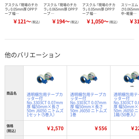
アスクル 「現場のチカ
アスクル 「現場のチカ
アスクル 「現場のチカ
スリーエム 
ラ」 0.05mm厚 OPPテ
ラ」 0.065mm厚 OPPテ
ラ」 0.05mm厚 OPPテ
さ0.065m
ープ 幅…
ープ …
ープ 幅…
中・軽量…
￥121～
￥194～
￥1,050～
￥3
（税込）
（税込）
（税込）
他のバリエーション
商品名
透明梱包用テープカ
透明梱包用テープカ
透明梱包用テ
ッター付
ッター付
ッター付
No.3303CT 0.07mm
No.3303CT 0.07mm
No.3303CT 0
厚 幅50mm×長さ
厚 幅50mm×長さ
厚 幅50mm
50m J6050 ニトムズ
50m J6050 ニトムズ
50m J6050
1セット（5巻入）
1巻
1箱（50巻入）
価格
￥2,570
￥556
￥22
(税込)