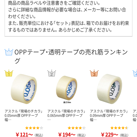
商品の商品ラベルや注意書きをご確認ください。
さらに詳細な商品情報が必要な場合は、メーカー等にお問い合
わせください。
また、販売単位における「セット」表記は、箱でのお届けをお約束
するものではありません。あらかじめご了承ください。
OPPテープ・透明テープの売れ筋ランキン
グ
アスクル 「現場のチカラ」
アスクル 「現場のチカラ」
アスクル 「現場のチカラ」
ア
0.05mm厚 OPPテープ
0.065mm厚 OPPテープ
0.09mm厚 OPPテープ
0
幅…
…
幅…
幅
￥121～
￥194～
￥229～
（税込）
（税込）
（税込）