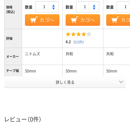
数量
数量
数量
価格
(税込)
カゴへ
カゴへ
カ
評価
4.2
（
53件
）
ニトムズ
共和
共和
メーカー
50mm
50mm
50mm
テープ幅
詳しく見る
50m
50m
50m
長さ
アスクル
商品環境
10
10
スコア
レビュー（0件）