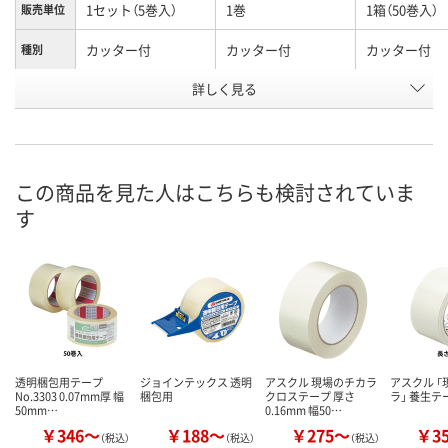
1セット（5巻入）
1巻
1箱（50巻入）
販売単位
カッター付
カッター付
カッター付
種別
お申込番
詳しく見る
NW07460
4752086
NW07492
号
7点
あり
入荷待ち
在庫
ご注文後、お
この商品を見た人はこちらも検討されていま
8月8日（土）
8月8日（土）
ついてご連絡
お届け日
す
ます
数量
数量
数量
カゴへ
カゴへ
カ
透明梱包用テープ
ジョインテックス 透明
アスクル 現場のチカラ
アスクル 
No.3303 0.07mm厚 幅
梱包用
クロステープ 厚さ
ラ」 養生テ
50mm…
0.16mm 幅50…
￥346～
￥188～
￥275～
￥3
（税込）
（税込）
（税込）