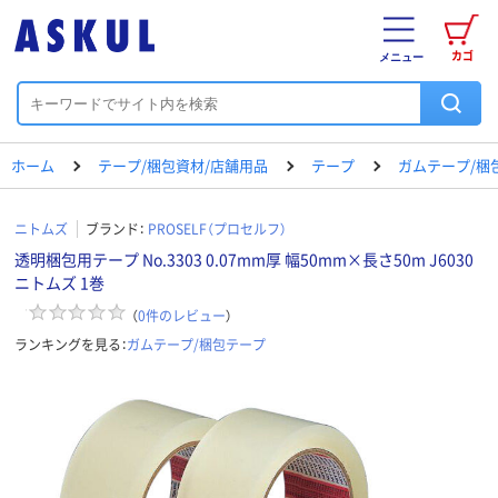
カゴ
メニュー
ホーム
テープ/梱包資材/店舗用品
テープ
ガムテープ/梱
ニトムズ
ブランド：
PROSELF（プロセルフ）
透明梱包用テープ No.3303 0.07mm厚 幅50mm×長さ50m J6030
ニトムズ 1巻
（
0
件のレビュー
）
ランキングを見る：
ガムテープ/梱包テープ