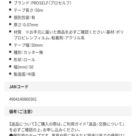
ブランド：PROSELF（プロセルフ）
テープ長さ：50m
個別包装：有
厚さ：0.07mm
材質 ※お手元に届いた商品を必ずご確認ください：基材：ポリ
プロピレンフィルム、粘着剤：アクリル系
テープ幅：50mm
種別：カッター無
形状：ロール
幅(mm)：50
製造国：中国
JANコード
4904140860301
備考（ご注意）
【返品について】ご購入の際は、ご利用ガイド「返品・交換について」
を必ずご確認の上、お申し込みください。
●梱包用のテープです。家具や肌に貼るなど用途以外での使用はし