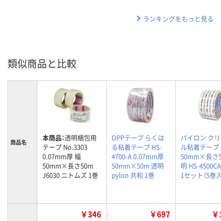
ランキングをもっと見る
類似商品と比較
本商品：
透明梱包用
OPPテープ らくは
パイロン ク
商品名
テープ No.3303
る粘着テープ HS-
ル粘着テープ
0.07mm厚 幅
4700-A 0.07mm厚
50mm×長さ5
50mm×長さ50m
50mm×50m 透明
明 HS-4500C
J6030 ニトムズ 1巻
pylon 共和 1巻
1セット（5巻入
￥346
￥697
￥1