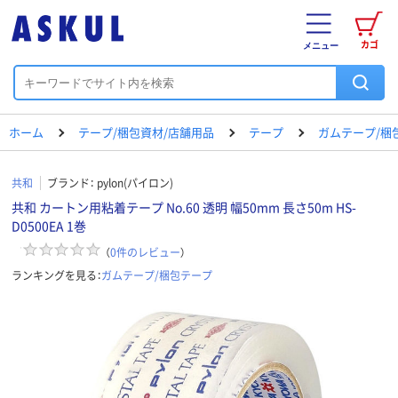
カゴ
メニュー
ホーム
テープ/梱包資材/店舗用品
テープ
ガムテープ/梱
共和
ブランド：
pylon(パイロン)
共和 カートン用粘着テープ No.60 透明 幅50mm 長さ50m HS-
D0500EA 1巻
（
0
件のレビュー
）
ランキングを見る：
ガムテープ/梱包テープ