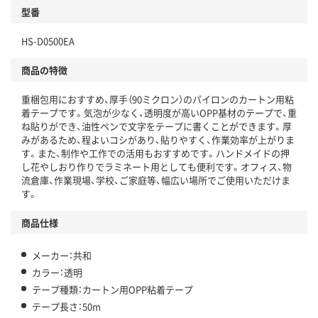
型番
HS-D0500EA
商品の特徴
重梱包用におすすめ、厚手（90ミクロン）のパイロンのカートン用粘
着テープです。気泡が少なく、透明度が高いOPP基材のテープで、重
ね貼りができ、油性ペンで文字をテープに書くことができます。厚
みがあるため、程よいコシがあり、貼りやすく、作業効率が上がりま
す。また、制作や工作での活用もおすすめです。ハンドメイドの押
し花やしおり作りでラミネート用としても便利です。オフィス、物
流倉庫、作業現場、学校、ご家庭等、幅広い場所でご使用いただけま
す。
商品仕様
メーカー：共和
カラー：透明
テープ種類：カートン用OPP粘着テープ
テープ長さ：50m