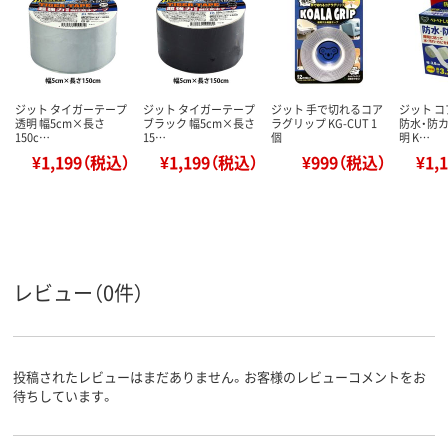
ジット タイガーテープ
ジット タイガーテープ
ジット 手で切れるコア
ジット 
透明 幅5cm×長さ
ブラック 幅5cm×長さ
ラグリップ KG-CUT 1
防水・防カ
150c…
15…
個
明 K…
¥1,199（税込）
¥1,199（税込）
¥999（税込）
¥1,
レビュー（0件）
投稿されたレビューはまだありません。お客様のレビューコメントをお
待ちしています。