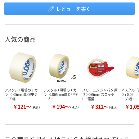
レビューを書く
人気の商品
アスクル 「現場のチカ
アスクル 「現場のチカ
スリーエム ジャパン 厚
アスクル 
ラ」 0.05mm厚 OPPテ
ラ」 0.065mm厚 OPPテ
さ0.065mm スコッチ
ラ」 0.05m
ープ 幅…
ープ …
中・軽量…
ープ 幅…
￥121～
￥194～
￥312～
￥1,0
（税込）
（税込）
（税込）