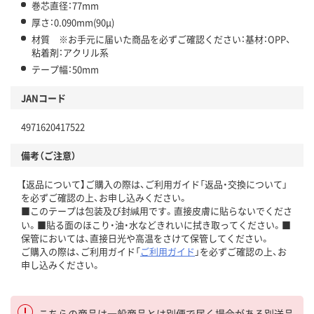
巻芯直径：77mm
厚さ：0.090mm(90μ)
材質 ※お手元に届いた商品を必ずご確認ください：基材：OPP、
粘着剤：アクリル系
テープ幅：50mm
JANコード
4971620417522
備考（ご注意）
【返品について】ご購入の際は、ご利用ガイド「返品・交換について」
を必ずご確認の上、お申し込みください。
■このテープは包装及び封緘用です。直接皮膚に貼らないでくださ
い。■貼る面のほこり・油・水などきれいに拭き取ってください。■
保管においては、直接日光や高温をさけて保管してください。
ご購入の際は、ご利用ガイド「
ご利用ガイド
」を必ずご確認の上、お
申し込みください。
こちらの商品は一般商品とは別便で届く場合がある別送品