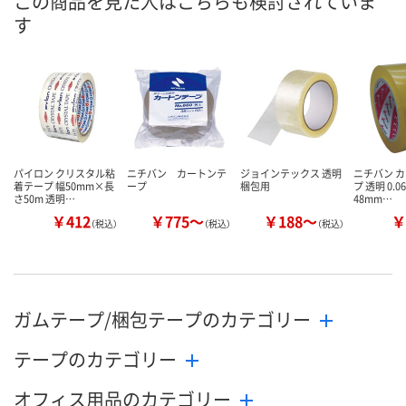
この商品を見た人はこちらも検討されていま
す
パイロン クリスタル粘
ニチバン カートンテ
ジョインテックス 透明
ニチバン 
着テープ 幅50mm×長
ープ
梱包用
プ 透明 0.0
さ50m 透明…
48mm…
￥412
￥775～
￥188～
￥
（税込）
（税込）
（税込）
ガムテープ/梱包テープのカテゴリー
テープのカテゴリー
オフィス用品のカテゴリー