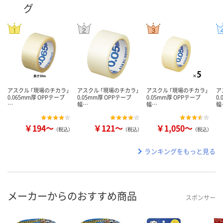
グ
アスクル 「現場のチカラ」
アスクル 「現場のチカラ」
アスクル 「現場のチカラ」
ア
0.065mm厚 OPPテープ
0.05mm厚 OPPテープ
0.05mm厚 OPPテープ
0
…
幅…
幅…
幅
￥194～
￥121～
￥1,050～
（税込）
（税込）
（税込）
ランキングをもっと見る
メーカーからのおすすめ商品
スポンサー