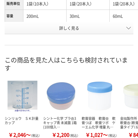
1袋（10本入）
1袋（20本入）
1袋（20本入）
販売単位
200mL
30mL
60mL
容量
お申込番
詳しく見る
510229
498901
510041
号
在庫
お届け日
この商品を見た人はこちらも検討されていま
現在ご注文いただけ
現在ご注文いただけ
現在ご注文い
す
ません
ません
ません
シンリョウ ＳＫ計量
シントー化学 プラ壺3
軟膏容器 軟膏壺 軟
金鵄製作所
カップ
キャップ青 未滅菌 1箱
膏つぼ 軟膏ツボ ケ
軟膏壺（軟
(100個入…
ーエム化学 増量 丸…
量タイプ（
￥2,046～
￥2,200
￥1,027～
￥8
（税込）
（税込）
（税込）