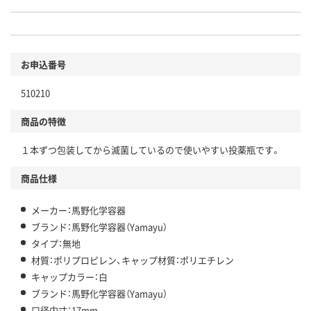
お申込番号
510210
商品の特徴
１本ずつ包装してから滅菌しているので使いやすい投薬瓶です。
商品仕様
メーカー：馬野化学容器
ブランド：馬野化学容器（Yamayu）
タイプ：無地
材質：ポリプロピレン、キャップ材質：ポリエチレン
キャップカラー：白
ブランド：馬野化学容器（Yamayu）
口径内寸：17mm