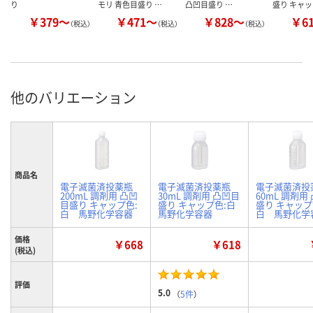
り
モリ 青色目盛り …
凸凹目盛り …
盛り キャ
￥379～
￥471～
￥828～
￥6
（税込）
（税込）
（税込）
他のバリエーション
商品名
電子滅菌済投薬瓶
電子滅菌済投薬瓶
電子滅菌済投
200mL 調剤用 凸凹
30mL 調剤用 凸凹目
60mL 調剤用
目盛り キャップ色:
盛り キャップ色:白
盛り キャップ
白 馬野化学容器
馬野化学容器
白 馬野化学
価格
￥668
￥618
(税込)
評価
5.0
（
5件
）