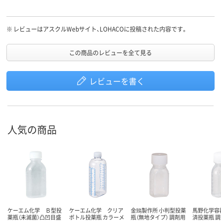
※
レビューはアスクルWebサイト、LOHACOに投稿された内容です。
この商品のレビューを全て見る
レビューを書く
人気の商品
ケーエム化学 Ｂ型投
ケーエム化学 クリア
金鵄製作所 小判型投薬
馬野化学容
薬瓶（未滅菌）凸凹目盛
ボトル投薬瓶 カラーメ
瓶（無地タイプ） 調剤用
済投薬瓶 調