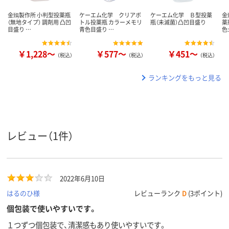
金鵄製作所 小判型投薬瓶
ケーエム化学 クリアボ
ケーエム化学 Ｂ型投薬
金
（無地タイプ） 調剤用 凸凹
トル投薬瓶 カラーメモリ
瓶（未滅菌）凸凹目盛り
薬
目盛り …
青色目盛り …
色
￥1,228～
￥577～
￥451～
（税込）
（税込）
（税込）
ランキングをもっと見る
レビュー（1件）
2022年6月10日
はるのひ様
レビューランク
D
(3ポイント)
個包装で使いやすいです。
１つずつ個包装で、清潔感もあり使いやすいです。