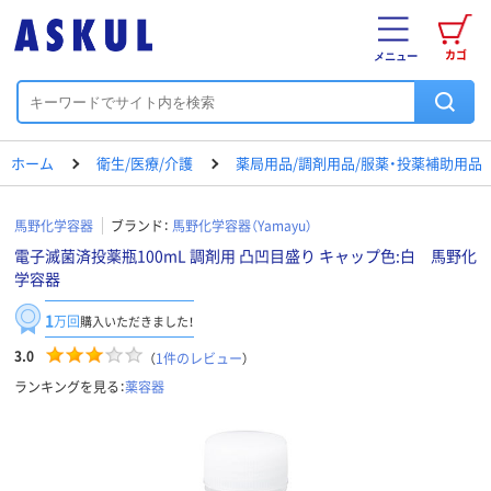
カゴ
メニュー
ホーム
衛生/医療/介護
薬局用品/調剤用品/服薬・投薬補助用品
馬野化学容器
ブランド：
馬野化学容器（Yamayu）
電子滅菌済投薬瓶100mL 調剤用 凸凹目盛り キャップ色:白 馬野化
学容器
1
万回
購入いただきました！
3.0
（
1
件のレビュー
）
ランキングを見る：
薬容器