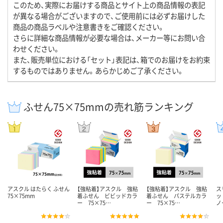
このため、実際にお届けする商品とサイト上の商品情報の表記
が異なる場合がございますので、ご使用前には必ずお届けした
商品の商品ラベルや注意書きをご確認ください。
さらに詳細な商品情報が必要な場合は、メーカー等にお問い合
わせください。
また、販売単位における「セット」表記は、箱でのお届けをお約束
するものではありません。あらかじめご了承ください。
ふせん75×75mmの売れ筋ランキング
アスクル はたらく ふせん
【強粘着】アスクル 強粘
【強粘着】アスクル 強粘
ス
75×75mm
着ふせん ビビッドカラ
着ふせん パステルカラ
ッ
ー 75×75…
ー 75×75…
ノ