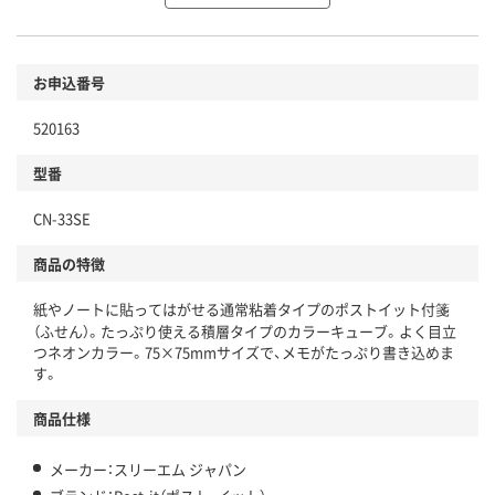
環境に配慮した材料を使用
商品
お申込番号
本体
省資源・省エネ・節水
520163
分別・リサイクルしやすい設計
型番
独自の回収スキームがある
CN-33SE
仕組
アスクルで資源循環している
商品の特徴
温室効果ガスなどの削減
紙やノートに貼ってはがせる通常粘着タイプのポストイット付箋
この商品の環境配慮ポイントです。下記商品詳細「
（ふせん）。たっぷり使える積層タイプのカラーキューブ。よく目立
アスクル商品環境スコア詳細／加点項目
」で確認できます。
つネオンカラー。75×75mmサイズで、メモがたっぷり書き込めま
す。
商品仕様
メーカー：スリーエム ジャパン