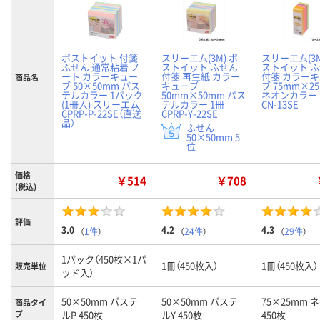
ポストイット 付箋
スリーエム(3M) ポ
スリーエム(3M
ふせん 通常粘着 ノ
ストイット ふせん
ストイット 
ート カラーキュー
付箋 再生紙 カラー
付箋 カラー
商品名
ブ 50×50mm パス
キューブ
ブ 75mm×2
テルカラー 1パック
50mm×50mm パス
ネオンカラー 
(1冊入) スリーエム
テルカラー 1冊
CN-13SE
CPRP-P-22SE（直送
CPRP-Y-22SE
品）
ふせん
50×50mm 5
位
価格
￥514
￥708
(税込)
評価
3.0
4.2
4.3
（
1件
）
（
24件
）
（
29件
）
1パック（450枚×1パ
1冊（450枚入）
1冊（450枚入）
販売単位
ッド入）
50×50mm パステ
50×50mm パステ
75×25mm 
商品タイ
プ
ルP 450枚
ルY 450枚
450枚