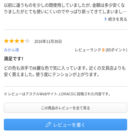
以前に違うものを少しの間使用していましたが、金額は多少安くな
りましたがとても使いにくいのでやっぱり戻ってきてしまいまし
た。カラーが色々あって、目立つし、使い終わったらさっとはがして
続きを見る
捨てることができるのが嬉しいです。
2016年11月30日
みかん様
レビューランク
B
(85ポイント)
満足です！
どの色も派手で綺麗な色で気に入っています。近くの文具店よりも
安く買えました。使う度にテンションが上がります。
※
レビューはアスクルWebサイト、LOHACOに投稿された内容です。
この商品のレビューを全て見る
レビューを書く