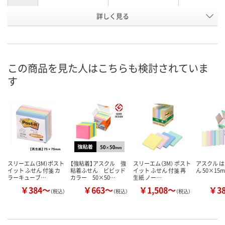
お申込番
詳しく見る
9322702
978844
520154
号
直送品
あり
あり
在庫
8月10日（月）
8月10日（月）
お届け日
この商品を見た人はこちらも検討されていま
す
数量
数量
お取り扱い終了しま
した
カゴへ
カ
スリーエム（3M）ポスト
【強粘着】アスクル 強
スリーエム（3M） ポスト
アスクル は
イット ふせん 付箋 カ
粘着ふせん ビビッド
イット ふせん 付箋 再
ん 50×15
ラーキューブ…
カラー 50×50…
生紙 ノー…
￥384～
￥663～
￥1,508～
￥3
（税込）
（税込）
（税込）