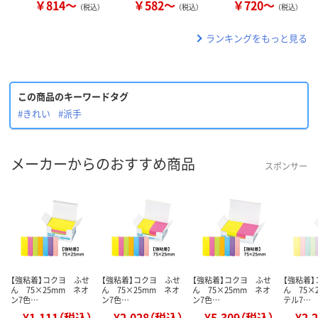
￥814～
￥582～
￥720～
（税込）
（税込）
（税込）
ランキングをもっと見る
この商品のキーワードタグ
#きれい
#派手
メーカーからのおすすめ商品
スポンサー
【強粘着】コクヨ ふせ
【強粘着】コクヨ ふせ
【強粘着】コクヨ ふせ
【強粘着
ん 75×25mm ネオ
ん 75×25mm ネオ
ん 75×25mm ネオ
ん 75×
ン7色…
ン7色…
ン7色…
テル7…
¥1,111（税込）
¥2,028（税込）
¥5,309（税込）
¥2,