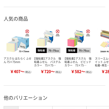
人気の商品
アスクル はたらく ふせ
【強粘着】アスクル 強
【強粘着】アスクル 強
スリーエム（
ん 75×75mm
粘着ふせん パステル
粘着ふせん ビビッド
イット ふせ
カラー 75×75…
カラー 75×75…
粘着・再生
￥407～
￥720～
￥582～
￥2
（税込）
（税込）
（税込）
他のバリエーション