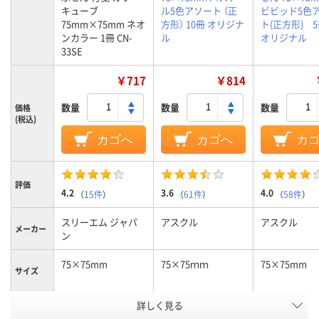
キューブ
ル5色アソート （正
ビビッド5色
75mm×75mm ネオ
方形） 10冊 オリジナ
ト(正方形)
ンカラー 1冊 CN-
ル
オリジナル
33SE
￥717
￥814
数量
数量
数量
価格
(税込)
カゴへ
カゴへ
カ
評価
4.2
3.6
4.0
（
15件
）
（
61件
）
（
58件
）
スリーエム ジャパ
アスクル
アスクル
メーカー
ン
75×75mm
75×75ｍｍ
75×75mm
サイズ
詳しく見る
イエロー系、オレン
オレンジ系
カラータ