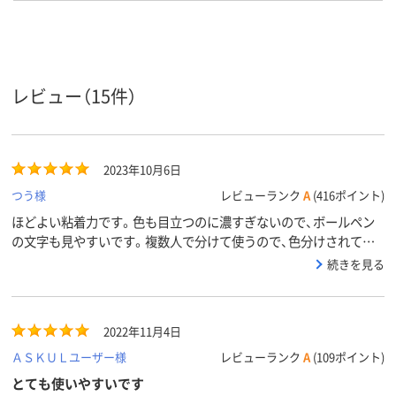
ジ系、グリーン系、ピ
イプ
ンク系、レッド系
カラーシ
マルチカラー
パステルカラー
ビビッドカラ
リーズ
レビュー（15件）
通常粘着
通常粘着
強粘着
粘着力
スタンダード
スタンダード
スタンダード
種類
2023年10月6日
アスクル
つう様
レビューランク
A
(416ポイント)
商品環境
75
75
55
スコア
ほどよい粘着力です。色も目立つのに濃すぎないので、ボールペン
の文字も見やすいです。複数人で分けて使うので、色分けされてい
て便利です。
続きを見る
2022年11月4日
ＡＳＫＵＬユーザー様
レビューランク
A
(109ポイント)
とても使いやすいです