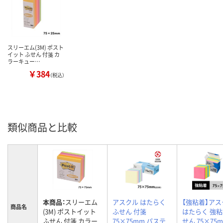
スリーエム(3M) ポスト
イット ふせん 付箋 カ
ラーキュー…
￥384
（税込）
類似商品と比較
本商品：
スリーエム
アスクル はたらく
【強粘着】アス
商品名
(3M) ポストイット
ふせん 付箋
はたらく 強
ふせん 付箋 カラー
75×75mm パステ
せん 75×7