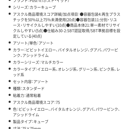
ブランド：Post-it（ポスト・イット）
シリーズ：カラーキューブ
アスクル商品環境スコア詳細/加点項目：●容器包装4:再生プラス
チックを50％以上75％未満使用(20点)●容器包装11:分別・リユ
ース・リサイクルしやすい(10点)●商品本体21:単一素材でリサイ
クルしやすい(5点)●仕組み30-2:SBT認証取得/SBT準拠目標を設
定している(40点)
アソート/単色：アソート
カラー：ビビットイエロー、バイタルオレンジ、グアバ、パワーピ
ンク、アシッドライム
カラーシリーズ：マルチカラー
カラータイプ：イエロー系、オレンジ系、グリーン系、ピンク系、レ
ッド系
セット内容：アソート
種類：スタンダード
粘着力：通常粘着
アスクル商品環境スコア：75
色：ビビットイエロー、バイタルオレンジ、グアバ、パワーピンク、
アシッドライム
製品タイプ：キューブ
寸法：75×75mm