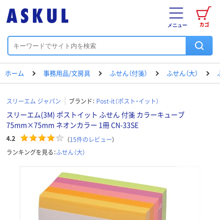
カゴ
メニュー
ホーム
事務用品/文房具
ふせん（付箋）
ふせん（大）
スリーエム ジャパン
ブランド：
Post-it（ポスト・イット）
スリーエム(3M) ポストイット ふせん 付箋 カラーキューブ
75mm×75mm ネオンカラー 1冊 CN-33SE
4.2
（
15
件のレビュー
）
ランキングを見る：
ふせん（大）