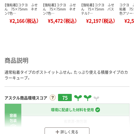
【強粘着】コクヨ ふせ
【強粘着】コクヨ ふせ
【強粘着】コクヨ ふせ
コクヨ 
ん 75×75mm ネオ
ん 75×75mm ネオ
ん 75×75mm パス
粘着 75
ン7色…
ン7色…
テル7…
色アソー
¥2,166（税込）
¥5,472（税込）
¥2,197（税込）
¥2,
商品説明
通常粘着タイプのポストイットふせん。たっぷり使える積層タイプのカ
ラーキューブ。
75
アスクル商品環境スコア
環境に配慮した材料を使用
容器
包装
省資源・無包装
詳しく見る
分別・リサイクルしやすい設計