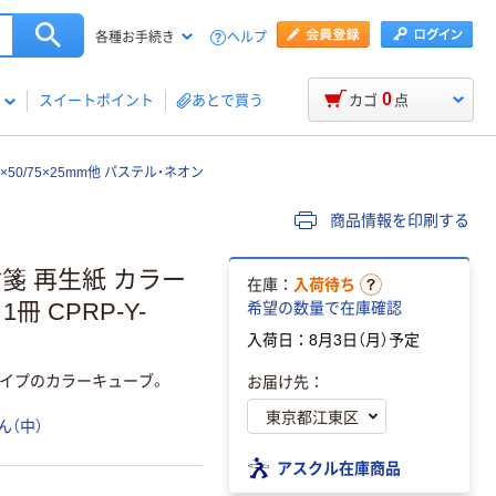
ヘルプ
各種お手続き
0
スイートポイント
あとで買う
カゴ
点
50/75×25mm他 パステル・ネオン
商品情報を印刷する
付箋 再生紙 カラー
在庫：
入荷待ち
冊 CPRP-Y-
希望の数量で在庫確認
入荷日：8月3日（月）予定
イプのカラーキューブ。
お届け先：
ん（中）
アスクル在庫商品