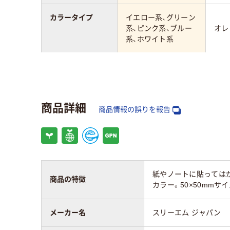
カラータイプ
イエロー系、グリーン
系、ピンク系、ブルー
オレ
系、ホワイト系
カラーグループ
マルチカラー／多色
マル
セット
セッ
商品詳細
カラーシリーズ
パステルカラー
ビビ
商品情報の誤りを報告
サイズ
50×50mm
50×
粘着力
通常粘着
強粘
紙やノートに貼っては
商品の特徴
カラー。50×50mm
種類
スタンダード
スタ
メーカー名
スリーエム ジャパン
アスクル商品環境
120
55
スコア