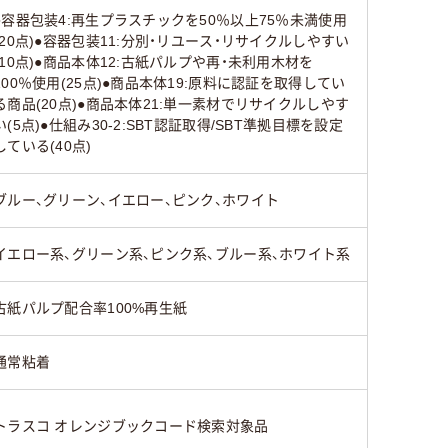
●容器包装4:再生プラスチックを50％以上75％未満使用
(20点)●容器包装11:分別・リユース・リサイクルしやすい
(10点)●商品本体12:古紙パルプや再・未利用木材を
100％使用(25点)●商品本体19:原料に認証を取得してい
る商品(20点)●商品本体21:単一素材でリサイクルしやす
い(5点)●仕組み30-2:SBT認証取得/SBT準拠目標を設定
している(40点)
ブルー、グリーン、イエロー、ピンク、ホワイト
イエロー系、グリーン系、ピンク系、ブルー系、ホワイト系
古紙パルプ配合率100%再生紙
通常粘着
トラスコ オレンジブックコード検索対象品