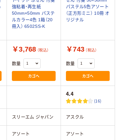
m
強粘着・再生紙
パステル5色アソート
箱
50mm×50mm パステ
（正方形ミニ） 10冊 オ
ルカラー4色 1箱（20
リジナル
冊入） 6502SS-K
￥3,768
￥743
（税込）
（税込）
数量
数量
カゴへ
カゴへ
4.4
(16)
スリーエム ジャパン
アスクル
アソート
アソート