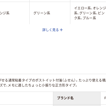
イエロー系、オレン
ンジ系
グリーン系
系、グリーン系、ピン
ク系、ブルー系
詳しく見る
チカラー／多色
マルチカラー／多色
マルチカラー／多色
ト
セット
セット
ッドカラー
パステルカラー
ネオンカラー
50mm
50×50mm
50×50mm
着
強粘着
強粘着
がせる通常粘着タイプのポストイット付箋（ふせん）。たっぷり使える
サイズで、メモに適したちょっと小振りな正方形タイプ。
ンダード
スタンダード
スタンダード
ブランド名
55
85