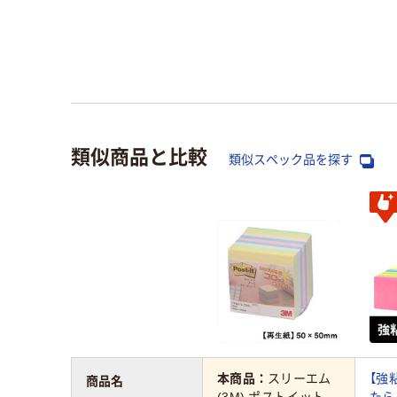
類似商品と比較
類似スペック品を探す
本商品：
スリーエム
【強
商品名
(3M) ポストイット
たら