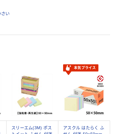
小さい
本気プライス
ス
スリーエム(3M) ポス
アスクル はたらく ふ
箋
トイット ふせん 付箋
せん 付箋 50×50mm