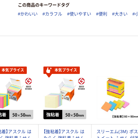
この商品のキーワードタグ
#かわいい
#カラフル
#使いやすい
#便利
#大きい
#
本気プライス
本気プライス
粘着】アスクル は
【強粘着】アスクル は
スリーエム(3M) ポ
く 強粘着ふせん
たらく 強粘着ふせん
トイット ふせん 付