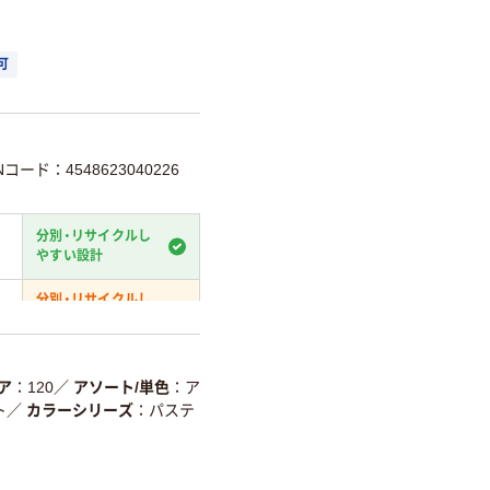
可
Nコード：4548623040226
分別・リサイクルし
やすい設計
分別・リサイクルし
やすい設計
温室効果ガスなどの
削減
ア
120
／
アソート/単色
ア
ト
／
カラーシリーズ
パステ
詳細「
アスクル商品環境スコ