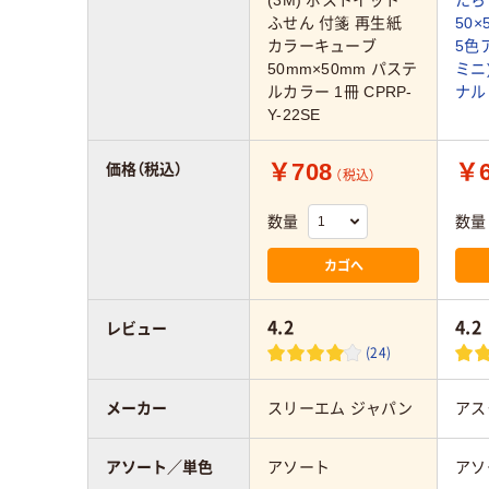
ふせん 付箋 再生紙
50
カラーキューブ
5色
50mm×50mm パステ
ミニ
ルカラー 1冊 CPRP-
ナル
Y-22SE
￥708
￥6
価格（税込）
（税込）
数量
数量
カゴへ
4.2
4.2
レビュー
(24)
メーカー
スリーエム ジャパン
アス
アソート／単色
アソート
アソ