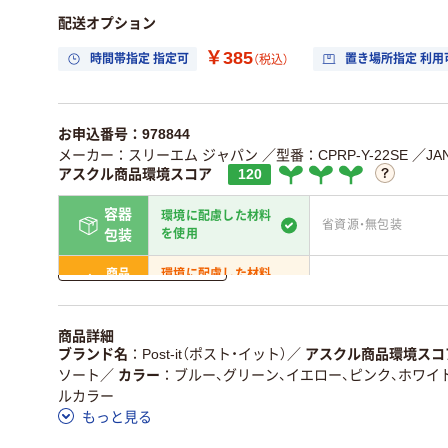
配送オプション
￥385
時間帯指定 指定可
置き場所指定 利用
（税込）
お申込番号：978844
メーカー：スリーエム ジャパン
／型番：CPRP-Y-22SE
／JA
アスクル商品環境スコア
120
容器
環境に配慮した材料
省資源・無包装
を使用
包装
詳しく見る
商品
環境に配慮した材料
省資源・省エネ・節水
本体
を使用
独自の回収スキームがあ
アスクルで資源循環し
商品詳細
仕組
る
ている
ブランド名
Post-it（ポスト・イット）
／
アスクル商品環境スコ
ソート
／
カラー
ブルー、グリーン、イエロー、ピンク、ホワイ
この商品の環境配慮ポイントです。詳しくはページ下部の商品
ルカラー
ア詳細／加点項目
」で確認できます。
もっと見る