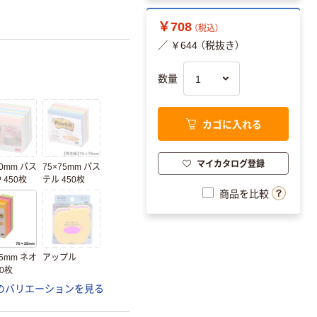
￥708
（税込）
／ ￥644 （税抜き）
数量
カゴに入れる
マイカタログ登録
50mm パス
75×75mm パス
 450枚
テル 450枚
商品を比較
25mm ネオ
アップル
50枚
のバリエーションを見る