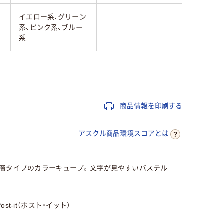
ジ
イエロー系、グリーン
系、ピンク系、ブルー
系
マルチカラー／多色
セット
パステルカラー
パステルカラー
商品情報を印刷する
50×50mm
50×50ｍｍ
アスクル商品環境スコアとは
強粘着
通常粘着
積層タイプのカラーキューブ。文字が見やすいパステル
スタンダード
スタンダード
Post-it（ポスト・イット）
130
75