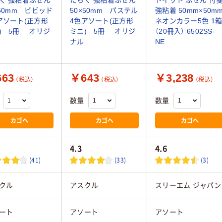
×50mm ビビッド
50×50mm パステル
強粘着 50mm×50m
アソート(正方形
4色アソート(正方形
ネオンカラー5色 1
) 5冊 オリジ
ミニ) 5冊 オリジ
（20冊入） 6502SS-
ナル
NE
63
￥643
￥3,238
（税込）
（税込）
（税込）
数量
数量
カゴへ
カゴへ
カゴへ
4.3
4.6
(41)
(33)
(3)
クル
アスクル
スリーエム ジャパン
ート
アソート
アソート