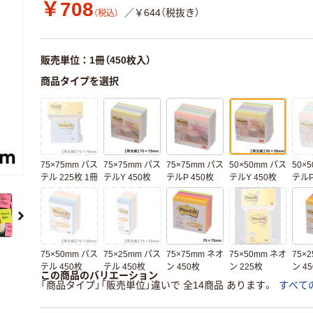
￥708
／￥644（税抜き）
（税込）
販売単位：1冊（450枚入）
商品タイプを選択
75×75mm パス
75×75mm パス
75×75mm パス
50×50mm パス
50×
テル 225枚 1冊
テルY 450枚
テルP 450枚
テルY 450枚
テルP
75×50mm パス
75×25mm パス
75×75mm ネオ
75×50mm ネオ
75×
テル 450枚
テル 450枚
ン 450枚
ン 225枚
ン 4
この商品のバリエーション
「商品タイプ」「販売単位」違いで 全14商品 あります。
すべて