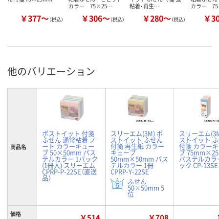
カラー 75×25…
粘着・再生…
カラー 75
￥377～
￥306～
￥280～
￥3
（税込）
（税込）
（税込）
他のバリエーション
ポストイット 付箋
スリーエム(3M) ポ
スリーエム(3M
ふせん 通常粘着 ノ
ストイット ふせん
ストイット 
ート カラーキュー
付箋 再生紙 カラー
付箋 カラー
商品名
ブ 50×50mm パス
キューブ
ブ 75mm×2
テルカラー 1パック
50mm×50mm パス
パステルカラー
(1冊入) スリーエム
テルカラー 1冊
ック CP-13SE
CPRP-P-22SE（直送
CPRP-Y-22SE
品）
ふせん
50×50mm 5
位
価格
￥514
￥708