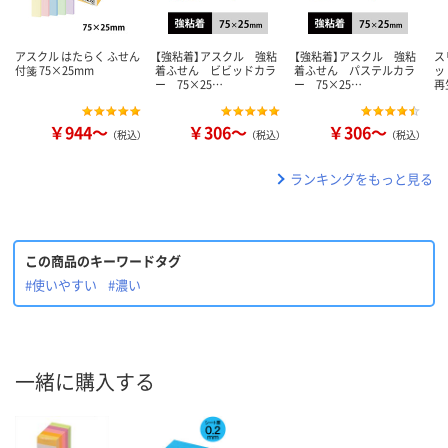
アスクル はたらく ふせん
【強粘着】アスクル 強粘
【強粘着】アスクル 強粘
ス
付箋 75×25mm
着ふせん ビビッドカラ
着ふせん パステルカラ
ッ
ー 75×25…
ー 75×25…
再
￥944～
￥306～
￥306～
（税込）
（税込）
（税込）
ランキングをもっと見る
この商品のキーワードタグ
#使いやすい
#濃い
一緒に購入する