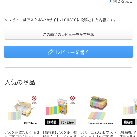
続きを見る
※
レビューはアスクルWebサイト、LOHACOに投稿された内容です。
この商品のレビューを全て見る
レビューを書く
人気の商品
アスクル はたらく ふせ
【強粘着】アスクル 強
スリーエム（3M） ポスト
【強粘着】
ん 付箋 75×25mm
粘着ふせん ビビッド
イット ふせん 付箋 強
粘着ふせん