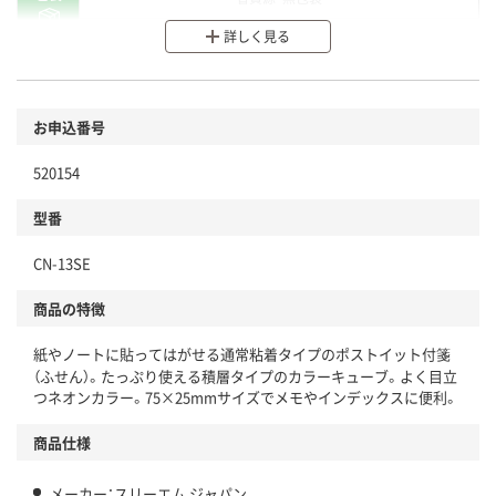
詳しく見る
分別・リサイクルしやすい設計
環境に配慮した材料を使用
商品
お申込番号
本体
省資源・省エネ・節水
520154
分別・リサイクルしやすい設計
型番
独自の回収スキームがある
CN-13SE
仕組
アスクルで資源循環している
商品の特徴
温室効果ガスなどの削減
紙やノートに貼ってはがせる通常粘着タイプのポストイット付箋
この商品の環境配慮ポイントです。下記商品詳細「
（ふせん）。たっぷり使える積層タイプのカラーキューブ。よく目立
アスクル商品環境スコア詳細／加点項目
」で確認できます。
つネオンカラー。75×25mmサイズでメモやインデックスに便利。
商品仕様
メーカー：スリーエム ジャパン