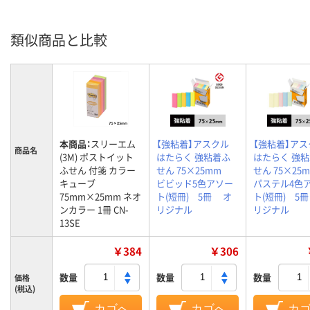
類似商品と比較
本商品：
スリーエム
【強粘着】アスクル
【強粘着】アス
商品名
(3M) ポストイット
はたらく 強粘着ふ
はたらく 強
ふせん 付箋 カラー
せん 75×25mm
せん 75×2
キューブ
ビビッド5色アソー
パステル4色
75mm×25mm ネオ
ト(短冊) 5冊 オ
ト(短冊) 5
ンカラー 1冊 CN-
リジナル
リジナル
13SE
￥384
￥306
数量
数量
数量
価格
(税込)
カゴへ
カゴへ
カ