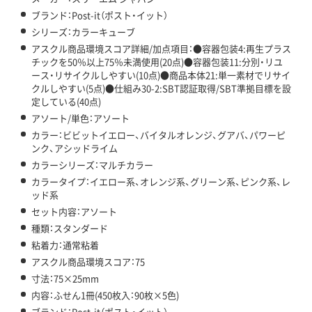
ブランド：Post-it（ポスト・イット）
シリーズ：カラーキューブ
アスクル商品環境スコア詳細/加点項目：●容器包装4:再生プラス
チックを50％以上75％未満使用(20点)●容器包装11:分別・リユ
ース・リサイクルしやすい(10点)●商品本体21:単一素材でリサイ
クルしやすい(5点)●仕組み30-2:SBT認証取得/SBT準拠目標を設
定している(40点)
アソート/単色：アソート
カラー：ビビットイエロー、バイタルオレンジ、グアバ、パワーピ
ンク、アシッドライム
カラーシリーズ：マルチカラー
カラータイプ：イエロー系、オレンジ系、グリーン系、ピンク系、レ
ッド系
セット内容：アソート
種類：スタンダード
粘着力：通常粘着
アスクル商品環境スコア：75
寸法：75×25mm
内容：ふせん1冊(450枚入：90枚×5色)
ブランド：Post-it（ポスト・イット）