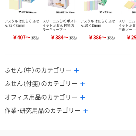
アスクル はたらく ふせ
スリーエム（3M）ポスト
アスクル はたらく ふせ
スリーエム（
ん 75×75mm
イット ふせん 付箋 カ
ん 50×15mm
イット ふせ
ラーキューブ…
生紙 ノー…
￥407～
￥384～
￥386～
￥2
（税込）
（税込）
（税込）
ふせん（中）のカテゴリー
ふせん（付箋）のカテゴリー
オフィス用品のカテゴリー
作業・研究用品のカテゴリー