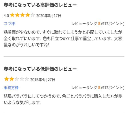
種類
参考になっている高評価のレビュー
アスクル
4.0
2020年8月17日
商品環境
75
55
55
スコア
コウ様
レビューランク
S
(912ポイント)
粘着面が少ないので、すぐに取れてしまうかと心配していましたが
全く取れずにいます。色も目立つので仕事で重宝しています。大容
量なのがうれしいですね！
参考になっている低評価のレビュー
2015年4月27日
事務方様
レビューランク
S
(912ポイント)
結局バラバラにしてつかうので、色ごとバラバラに購入した方が良
いような気がします。