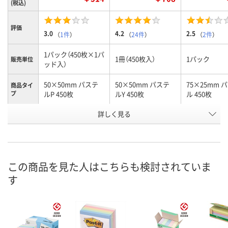
(税込)
評価
3.0
4.2
2.5
（
1件
）
（
24件
）
（
2件
）
1パック（450枚×1パ
1冊（450枚入）
1パック
販売単位
ッド入）
50×50mm パステ
50×50mm パステ
75×25mm 
商品タイ
プ
ルP 450枚
ルY 450枚
ル 450枚
お申込番
詳しく見る
9322702
978844
U042600
号
直送品
あり
あり
在庫
8月9日（日）
8月9日（日）
お届け日
この商品を見た人はこちらも検討されていま
す
数量
数量
お取り扱い終了しま
した
カゴへ
カ