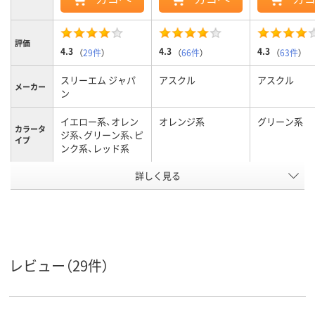
評価
4.3
4.3
4.3
（
29件
）
（
66件
）
（
63件
）
スリーエム ジャパ
アスクル
アスクル
メーカー
ン
イエロー系、オレン
オレンジ系
グリーン系
カラータ
ジ系、グリーン系、ピ
イプ
ンク系、レッド系
詳しく見る
マルチカラー／多色
マルチカラー／多色
マルチカラー
カラーグ
ループ
セット
セット
セット
カラーシ
マルチカラー
ビビッドカラー
パステルカラ
リーズ
75×25mm
75×25mm
75×25mm
サイズ
レビュー（29件）
通常粘着
強粘着
強粘着
粘着力
スタンダード
スタンダード
スタンダード