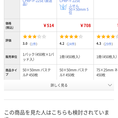
CPRP-P-22SE（直送
CPRP-Y-22SE
品）
ふせん
50×50mm 5
位
価格
￥514
￥708
(税込)
評価
3.0
4.2
4.3
（
1件
）
（
24件
）
（
29件
）
1パック（450枚×1パ
1冊（450枚入）
1冊（450枚入）
販売単位
ッド入）
50×50mm パステ
50×50mm パステ
75×25mm 
商品タイ
プ
ルP 450枚
ルY 450枚
450枚
お申込番
詳しく見る
9322702
978844
520154
号
直送品
あり
あり
在庫
8月9日（日）
8月9日（日）
お届け日
この商品を見た人はこちらも検討されていま