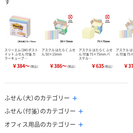
す
数量
数量
お取り扱い終了しま
した
カゴへ
カ
スリーエム（3M）ポスト
アスクル はたらく ふせ
アスクル はたらく ふせ
アスクル は
イット ふせん 付箋 カ
ん 50×15mm
ん 付箋 75×75mm パ
ん 付箋 75
ラーキューブ…
ステル…
￥384～
￥386～
￥635
￥3
（税込）
（税込）
（税込）
ふせん（大）のカテゴリー
ふせん（付箋）のカテゴリー
オフィス用品のカテゴリー