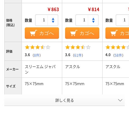
￥863
￥814
数量
数量
数量
価格
(税込)
カゴへ
カゴへ
カ
評価
3.6
3.6
4.0
（
8件
）
（
61件
）
（
58件
）
スリーエム ジャパ
アスクル
アスクル
メーカー
ン
75×75mm
75×75ｍｍ
75×75mm
サイズ
詳しく見る
イエロー系、グリー
オレンジ系
カラータ
ン系、ピンク系、ブル
イプ
ー系、ホワイト系
カラーシ
パステルカラー
パステルカラー
ビビッドカラ
リーズ