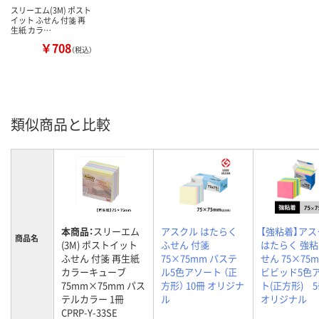
スリーエム(3M) ポスト
イット ふせん 付箋 再
生紙 カラ…
￥708
（税込）
類似商品と比較
本商品：
スリーエム
アスクル はたらく
【強粘着】アス
商品名
(3M) ポストイット
ふせん 付箋
はたらく 強
ふせん 付箋 再生紙
75×75mm パステ
せん 75×7
カラーキューブ
ル5色アソート （正
ビビッド5色
75mm×75mm パス
方形） 10冊 オリジナ
ト(正方形)
テルカラー 1冊
ル
オリジナル
CPRP-Y-33SE