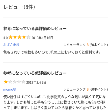
レビュー（8件）
通常粘着
通常粘着
強粘着
粘着力
スタンダード
スタンダード
スタンダード
種類
参考になっている高評価のレビュー
アスクル
商品環境
120
75
55
4.0
2010年4月16日
スコア
おばさま様
レビューランク
B
(60ポイント)
色もきれいで枚数も多いので、机の上においておくと便利です。
参考になっている低評価のレビュー
2012年3月1日
momo様
レビューランク
B
(60ポイント)
使い勝手はすごくいいのに、化学物質のような匂いが臭くて気にな
ります。しかも触った手も匂うし、上に載せていた物にも匂いが移
ってしまいます。しばらく置いていたら落着くかと思っていました