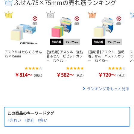
ふせん75×75mmの売れ筋ランキング
アスクル はたらく ふせん
【強粘着】アスクル 強粘
【強粘着】アスクル 強粘
ス
75×75mm
着ふせん ビビッドカラ
着ふせん パステルカラ
ッ
ー 75×75…
ー 75×75…
ノ
￥814～
￥582～
￥720～
（税込）
（税込）
（税込）
ランキングをもっと見る
この商品のキーワードタグ
#きれい
#便利
#多い