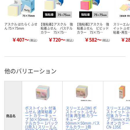
アスクル はたらく ふせ
【強粘着】アスクル 強
【強粘着】アスクル 強
スリーエム（
ん 75×75mm
粘着ふせん パステル
粘着ふせん ビビッド
イット ふせ
カラー 75×75…
カラー 75×75…
粘着・再生
￥407～
￥720～
￥582～
￥2
（税込）
（税込）
（税込）
他のバリエーション
ポストイット 付箋
スリーエム(3M) ポ
スリーエム(3M
ふせん 通常粘着 ノ
ストイット ふせん
ストイット 
ート カラーキュー
付箋 再生紙 カラー
付箋 カラー
商品名
ブ 50×50mm パス
キューブ
ブ 75mm×2
テルカラー 1パック
50mm×50mm パス
ネオンカラー 
(1冊入) スリーエム
テルカラー 1冊
CN-13SE