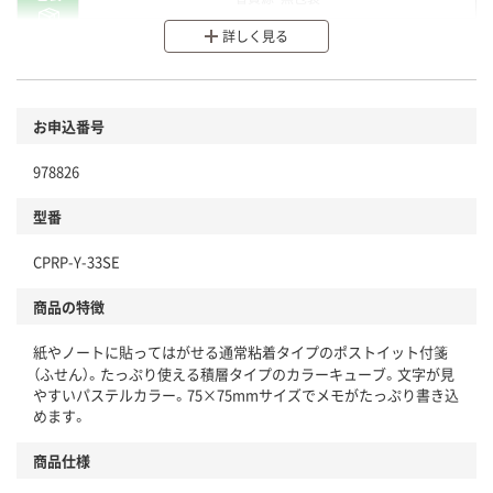
詳しく見る
分別・リサイクルしやすい設計
環境に配慮した材料を使用
商品
お申込番号
本体
省資源・省エネ・節水
978826
分別・リサイクルしやすい設計
型番
独自の回収スキームがある
CPRP-Y-33SE
仕組
アスクルで資源循環している
商品の特徴
温室効果ガスなどの削減
紙やノートに貼ってはがせる通常粘着タイプのポストイット付箋
この商品の環境配慮ポイントです。下記商品詳細「
（ふせん）。たっぷり使える積層タイプのカラーキューブ。文字が見
やすいパステルカラー。75×75mmサイズでメモがたっぷり書き込
アスクル商品環境スコア詳細／加点項目
」で確認できます。
めます。
商品仕様