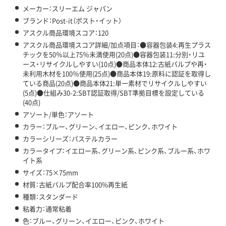
メーカー：スリーエム ジャパン
ブランド：Post-it（ポスト・イット）
アスクル商品環境スコア：120
アスクル商品環境スコア詳細/加点項目：●容器包装4:再生プラス
チックを50％以上75％未満使用(20点)●容器包装11:分別・リユ
ース・リサイクルしやすい(10点)●商品本体12:古紙パルプや再・
未利用木材を100％使用(25点)●商品本体19:原料に認証を取得し
ている商品(20点)●商品本体21:単一素材でリサイクルしやすい
(5点)●仕組み30-2:SBT認証取得/SBT準拠目標を設定している
(40点)
アソート/単色：アソート
カラー：ブルー、グリーン、イエロー、ピンク、ホワイト
カラーシリーズ：パステルカラー
カラータイプ：イエロー系、グリーン系、ピンク系、ブルー系、ホワ
イト系
サイズ：75×75mm
材質：古紙パルプ配合率100%再生紙
種類：スタンダード
粘着力：通常粘着
色：ブルー、グリーン、イエロー、ピンク、ホワイト