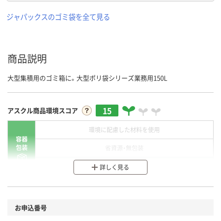
ジャパックスのゴミ袋を全て見る
商品説明
大型集積用のゴミ箱に。大型ポリ袋シリーズ業務用150L
15
アスクル商品環境スコア
環境に配慮した材料を使用
容器
包装
省資源・無包装
分別・リサイクルしやすい設計
詳しく見る
環境に配慮した材料を使用
商品
お申込番号
本体
省資源・省エネ・節水