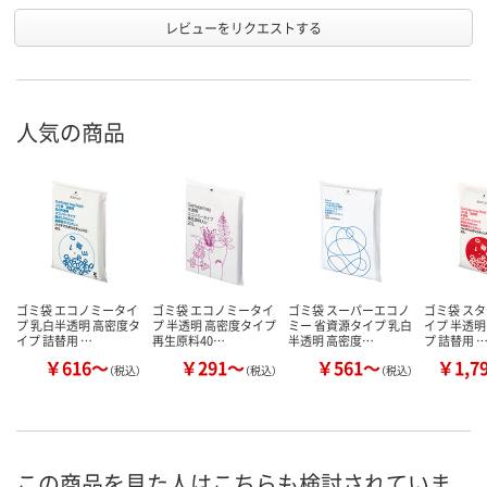
レビューをリクエストする
人気の商品
ゴミ袋 エコノミータイ
ゴミ袋 エコノミータイ
ゴミ袋 スーパーエコノ
ゴミ袋 ス
プ 乳白半透明 高密度タ
プ 半透明 高密度タイプ
ミー 省資源タイプ 乳白
イプ 半透明
イプ 詰替用 …
再生原料40…
半透明 高密度…
プ 詰替用 
￥616～
￥291～
￥561～
￥1,7
（税込）
（税込）
（税込）
この商品を見た人はこちらも検討されていま