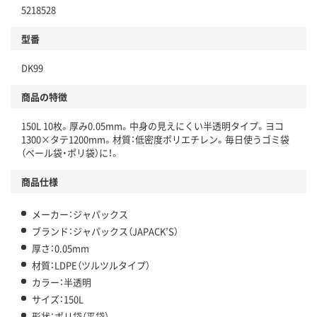
5218528
分別・リサイクルしやすい設計
型番
独自の回収スキームがある
DK99
仕組
アスクルで資源循環している
商品の特徴
温室効果ガスなどの削減
150L 10枚。厚み0.05mm。中身の見えにくい半透明タイプ。ヨコ
この商品の環境配慮ポイントです。下記商品詳細「
1300×タテ1200mm。材質：低密度ポリエチレン。毎日使うゴミ袋
アスクル商品環境スコア詳細／加点項目
」で確認できます。
（ペール袋・ポリ袋）に！。
商品仕様
メーカー：ジャパックス
ブランド：ジャパックス（JAPACK’S）
厚さ：0.05mm
材質：LDPE（ツルツルタイプ）
カラー：半透明
サイズ：150L
形状：ポリ袋（平袋）