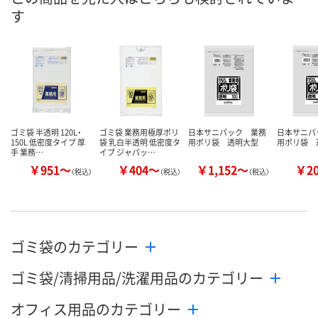
す
ゴミ袋 半透明 120L・
ゴミ袋 業務用極厚ポリ
日本サニパック 業務
日本サニパ
150L 低密度タイプ 厚
袋 乳白半透明 低密度タ
用ポリ袋 透明大型
用ポリ袋 
手 業務…
イプ ジャパッ…
￥951～
￥404～
￥1,152～
￥2
（税込）
（税込）
（税込）
ゴミ袋のカテゴリー
ゴミ袋/清掃用品/洗濯用品のカテゴリー
オフィス用品のカテゴリー