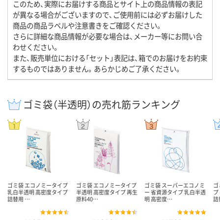
このため、実際にお届けする商品とサイト上の商品情報の表記
が異なる場合がございますので、ご使用前には必ずお届けした
商品の商品ラベルや注意書きをご確認ください。
さらに詳細な商品情報が必要な場合は、メーカー等にお問い合
わせください。
また、販売単位における「セット」表記は、箱でのお届けをお約束
するものではありません。あらかじめご了承ください。
ゴミ袋（半透明）の売れ筋ランキング
ゴミ袋 エコノミータイプ
ゴミ袋 エコノミータイプ
ゴミ袋 スーパーエコノミ
ゴ
乳白半透明 高密度タイプ
半透明 高密度タイプ 再生
ー 省資源タイプ 乳白半透
プ
詰替用 …
原料40…
明 高密度…
詰