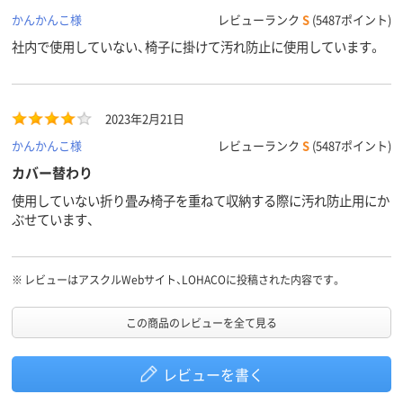
かんかんこ様
レビューランク
S
(5487ポイント)
アスクル
商品環境
15
70
30
社内で使用していない、椅子に掛けて汚れ防止に使用しています。
スコア
2023年2月21日
かんかんこ様
レビューランク
S
(5487ポイント)
カバー替わり
使用していない折り畳み椅子を重ねて収納する際に汚れ防止用にか
ぶせています、
※
レビューはアスクルWebサイト、LOHACOに投稿された内容です。
この商品のレビューを全て見る
レビューを書く