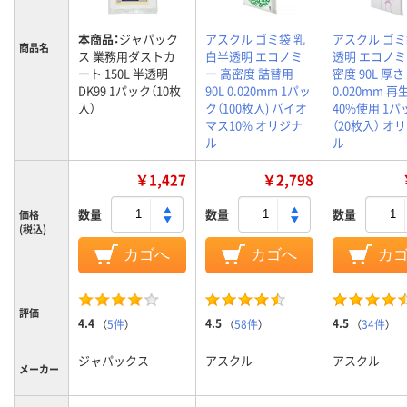
本商品：
ジャパック
アスクル ゴミ袋 乳
アスクル ゴミ
商品名
ス 業務用ダストカ
白半透明 エコノミ
透明 エコノミ
ート 150L 半透明
ー 高密度 詰替用
密度 90L 厚さ
DK99 1パック（10枚
90L 0.020mm 1パッ
0.020mm 
入）
ク（100枚入) バイオ
40%使用 1パ
マス10% オリジナ
（20枚入） オ
ル
ル
￥1,427
￥2,798
数量
数量
数量
価格
(税込)
カゴへ
カゴへ
カ
評価
4.4
4.5
4.5
（
5件
）
（
58件
）
（
34件
）
ジャパックス
アスクル
アスクル
メーカー