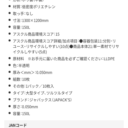
材質：低密度ポリエチレン
取っ手：なし
寸法：1300×1200mm
容量：150L
アスクル商品環境スコア：15
アスクル商品環境スコア詳細/加点項目：●容器包装11:分別・リ
ユース・リサイクルしやすい(10点)●商品本体21:単一素材でリサ
イクルしやすい(5点)
原材料 ※お手元に届いた商品を必ずご確認ください：LLDPE
色：半透明
厚み＜mm＞：0.050mm
組数：10枚
その他：1パック／10枚入
タイプ：大型タイプ、ツルツルタイプ
ブランド：ジャパックス（JAPACK’S）
厚さ：0.050mm
容量：150L
JANコード