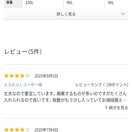
150L
90L
90L
容量
ゴミ袋カ
詳しく見る
半透明
白半透明
半透明
ラー
1パック
10
100
20
あたり枚
数
0.05mm、0.050
0.020mm
0.020mm、0.0
厚さ
レビュー（5件）
大型集積ゴミ箱・ダ
大型集積ゴミ
ゴミ袋用
途
ストカート用
ストカート用
2025年9月5日
低密度ポリエチレ
高密度ポリエチレン
高密度ポリエ
ン、LDPE（ツルツル
（バイオマスプラス
（再生プラス
ＡＳＫＵＬユーザー様
レビューランク
C
(39ポイント)
タイプ）、低密度ポリ
チック10％）、
40％）、高密
丈夫なので重宝しています。廃棄するものが多いのですがたくさん
エチレン、LDPE（ツ
HDPE（カサカサタイ
チレン（再生
材質
ルツルタイプ）
プ）
チック40%）、
入れられるので良いです。枚数がもう少し入っていてお値段据え置
HDPE（カサ
きだとうれしいのですが。
続きを見る
プ）
クリア(透明)系
ホワイト系
クリア(透明)
カラーグ
ループ
2025年7月4日