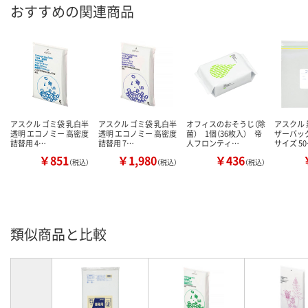
おすすめの関連商品
アスクル ゴミ袋 乳白半
アスクル ゴミ袋 乳白半
オフィスのおそうじ（除
アスクル 
透明 エコノミー 高密度
透明 エコノミー 高密度
菌） 1個（36枚入） 帝
ザーバッグ
詰替用 4…
詰替用 7…
人フロンティ…
サイズ 5
￥851
￥1,980
￥436
（税込）
（税込）
（税込）
類似商品と比較