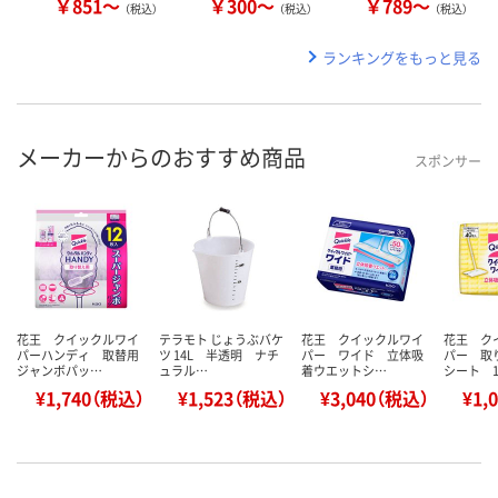
￥851～
￥300～
￥789～
（税込）
（税込）
（税込）
ランキングをもっと見る
メーカーからのおすすめ商品
スポンサー
花王 クイックルワイ
テラモト じょうぶバケ
花王 クイックルワイ
花王 ク
パーハンディ 取替用
ツ 14L 半透明 ナチ
パー ワイド 立体吸
パー 取
ジャンボパッ…
ュラル…
着ウエットシ…
シート 
¥1,740（税込）
¥1,523（税込）
¥3,040（税込）
¥1,