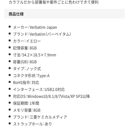
カラフルだから部署毎や案件ごとに色わけできて便利
商品仕様
メーカー：Verbatim Japan
ブランド：Verbatim（バーベイタム）
カラー：イエロー
記憶容量：8GB
寸法：54.2×18.5×7.9mm
容量(GB)：8GB
タイプ：ノック式
コネクタ形状：Type-A
RoHS指令：対応
インターフェース：USB2.0対応
対応OS：Windows10/8.1/8/7Vista/XP SP2以降
保証期間：1年間
メモリ容量：8GB
ブランド：三菱ケミカルメディア
ストラップホール：あり