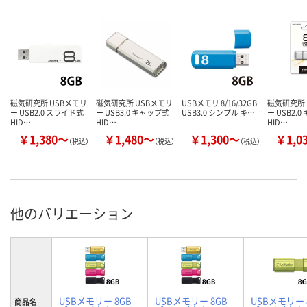
磁気研究所 USBメモリ
磁気研究所 USBメモリ
USBメモリ 8/16/32GB
磁気研究所 
ー USB2.0 スライド式
ー USB3.0 キャップ式
USB3.0 シンプル キ…
ー USB2.
HID…
HID…
HID…
￥1,380～
￥1,480～
￥1,300～
￥1,0
（税込）
（税込）
（税込）
他のバリエーション
USBメモリー 8GB
USBメモリー 8GB
USBメモリー 
商品名