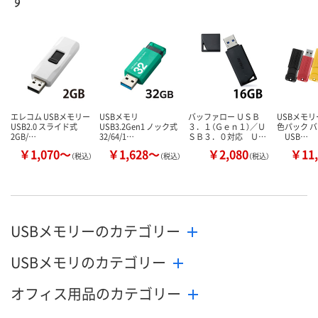
す
数量
数量
現在ご注文いただけ
ません
カゴへ
カ
エレコム USBメモリー
USBメモリ
バッファロー ＵＳＢ
USBメモリー
USB2.0 スライド式
USB3.2Gen1 ノック式
３．１（Ｇｅｎ１）／Ｕ
色パック 
2GB/…
32/64/1…
ＳＢ３．０対応 Ｕ…
USB…
￥1,070～
￥1,628～
￥2,080
￥11,
（税込）
（税込）
（税込）
USBメモリーのカテゴリー
USBメモリのカテゴリー
オフィス用品のカテゴリー