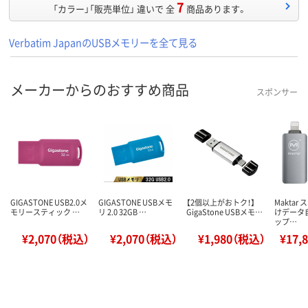
7
「カラー」「販売単位」 違いで 全
商品あります。
Verbatim JapanのUSBメモリーを全て見る
メーカーからのおすすめ商品
スポンサー
GIGASTONE USB2.0メ
GIGASTONE USBメモ
【2個以上がおトク！】
Maktar
モリースティック …
リ 2.0 32GB …
GigaStone USBメモ…
けデータ
ップ…
¥2,070（税込）
¥2,070（税込）
¥1,980（税込）
¥17,