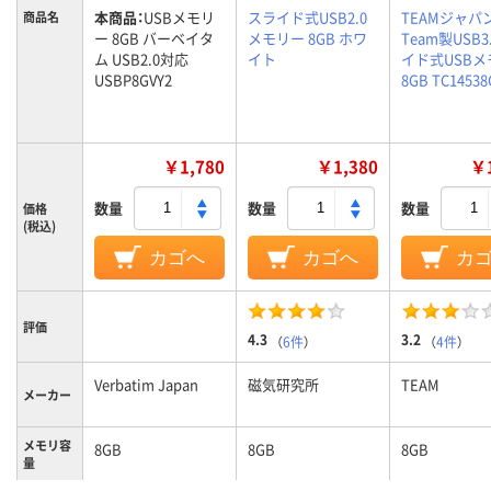
本商品：
USBメモリ
スライド式USB2.0
TEAMジャパ
商品名
ー 8GB バーベイタ
メモリー 8GB ホワ
Team製USB3
ム USB2.0対応
イト
イド式USBメ
USBP8GVY2
8GB TC14538
￥1,780
￥1,380
￥1
数量
数量
数量
価格
(税込)
カゴへ
カゴへ
カ
評価
4.3
3.2
（
6件
）
（
4件
）
Verbatim Japan
磁気研究所
TEAM
メーカー
メモリ容
8GB
8GB
8GB
量