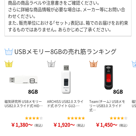
商品の商品ラベルや注意書きをご確認ください。
さらに詳細な商品情報が必要な場合は、メーカー等にお問い合
わせください。
また、販売単位における「セット」表記は、箱でのお届けをお約束
するものではありません。あらかじめご了承ください。
USBメモリー8GBの売れ筋ランキング
磁気研究所 USBメモリー
ARCHISS USB2.0 スライ
Team（チーム） USBメモ
磁
USB2.0 スライド式 HID…
ド式 ホワイト GU2-…
リー USB3.0 スライド
U
式…
￥1,380～
￥1,920～
￥1,450～
（税込）
（税込）
（税込）