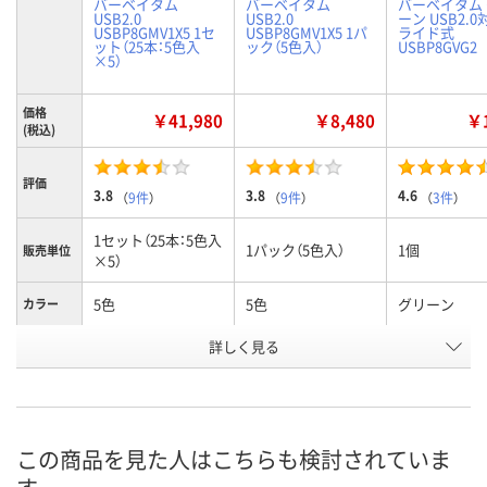
バーベイタム
バーベイタム
バーベイタム
USB2.0
USB2.0
ーン USB2.0
USBP8GMV1X5 1セ
USBP8GMV1X5 1パ
ライド式
ット（25本：5色入
ック（5色入）
USBP8GVG2
×5）
価格
￥41,980
￥8,480
￥1
(税込)
評価
3.8
3.8
4.6
（
9件
）
（
9件
）
（
3件
）
1セット（25本：5色入
1パック（5色入）
1個
販売単位
×5）
5色
5色
グリーン
カラー
お申込番
詳しく見る
HE62896
2252910
5356730
号
2点
あり
在庫
8月11日（火）
8月11日（火）
お届け日
この商品を見た人はこちらも検討されていま