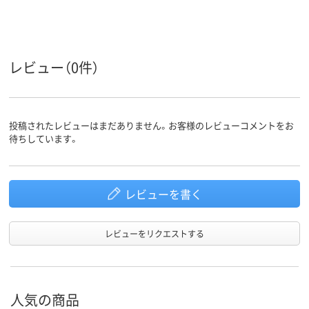
ノック式
スライド式
スライド式
タイプ
イエロー系
ホワイト系
ブラック系、
カラーグ
ループ
系
レビュー（0件）
Type-A
Type-A
Type-A
コネクタ
形状
ストラッ
あり
あり
あり
投稿されたレビューはまだありません。お客様のレビューコメントをお
プホール
待ちしています。
1年間
1年間
保証期間
レビューを書く
レビューをリクエストする
人気の商品