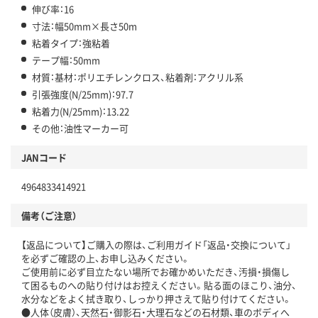
伸び率：16
寸法：幅50mm×長さ50m
粘着タイプ：強粘着
テープ幅：50mm
材質：基材：ポリエチレンクロス、粘着剤：アクリル系
引張強度(N/25mm)：97.7
粘着力(N/25mm)：13.22
その他：油性マーカー可
JANコード
4964833414921
備考（ご注意）
【返品について】ご購入の際は、ご利用ガイド「返品・交換について」
を必ずご確認の上、お申し込みください。
ご使用前に必ず目立たない場所でお確かめいただき、汚損・損傷し
て困るものへの貼り付けはお控えください。貼る面のほこり、油分、
水分などをよく拭き取り、しっかり押さえて貼り付けてください。
●人体（皮膚）、天然石・御影石・大理石などの石材類、車のボディへ