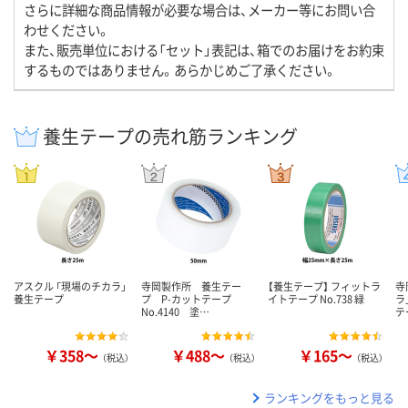
さらに詳細な商品情報が必要な場合は、メーカー等にお問い合
わせください。
また、販売単位における「セット」表記は、箱でのお届けをお約束
するものではありません。あらかじめご了承ください。
養生テープの売れ筋ランキング
アスクル 「現場のチカラ」
寺岡製作所 養生テー
【養生テープ】 フィットラ
寺
養生テープ
プ P-カットテープ
イトテープ No.738 緑
ラ
No.4140 塗…
テ
￥358～
￥488～
￥165～
（税込）
（税込）
（税込）
ランキングをもっと見る