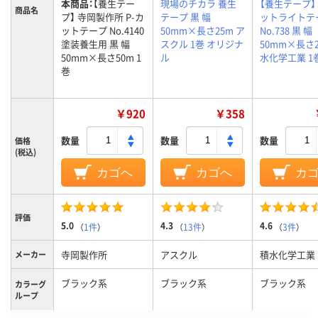
本商品：
【養生テー
現場のチカラ 養生
【養生テープ】
商品名
プ】 寺岡製作所 P-カ
テープ 黒 幅
ットライトテ
ットテープ No.4140
50mm×長さ25m ア
No.738 黒 幅
塗装養生用 黒 幅
スクル 1巻 オリジナ
50mm×長さ2
50mm×長さ50m 1
ル
水化学工業 1
巻
￥920
￥358
数量
数量
数量
価格
(税込)
カゴへ
カゴへ
カ
評価
5.0
4.3
4.6
（
1件
）
（
13件
）
（
3件
）
寺岡製作所
アスクル
積水化学工業
メーカー
ブラック系
ブラック系
ブラック系
カラーグ
ループ