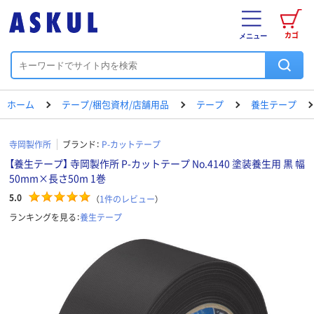
カゴ
メニュー
ホーム
テープ/梱包資材/店舗用品
テープ
養生テープ
寺岡製作所
ブランド：
P-カットテープ
【養生テープ】 寺岡製作所 P-カットテープ No.4140 塗装養生用 黒 幅
50mm×長さ50m 1巻
5.0
（
1
件のレビュー
）
ランキングを見る：
養生テープ