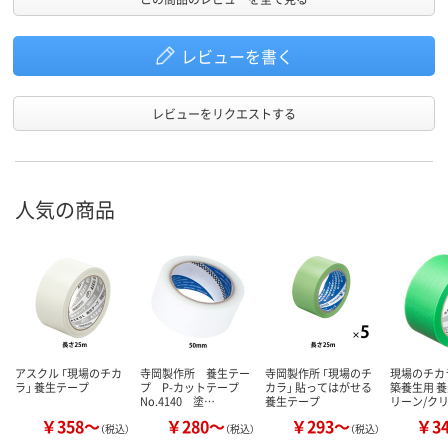
レビューを書く
レビューをリクエストする
人気の商品
アスクル 「現場のチカ
寺岡製作所 養生テー
寺岡製作所 「現場のチ
現場のチカ
ラ」 養生テープ
プ P-カットテープ
カラ」 貼ってはがせる
築養生用 養
No.4140 塗…
養生テープ
リーン/ク
￥358～
￥280～
￥293～
￥3
（税込）
（税込）
（税込）