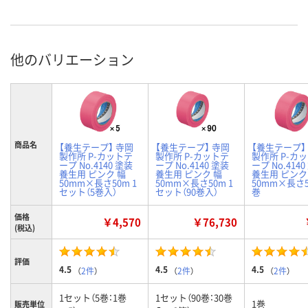
他のバリエーション
商品名
【養生テープ】 寺岡
【養生テープ】 寺岡
【養生テープ】
製作所 P-カットテ
製作所 P-カットテ
製作所 P-カ
ープ No.4140 塗装
ープ No.4140 塗装
ープ No.414
養生用 ピンク 幅
養生用 ピンク 幅
養生用 ピンク
50mm×長さ50m 1
50mm×長さ50m 1
50mm×長さ5
セット（5巻入）
セット（90巻入）
巻
価格
￥4,570
￥76,730
(税込)
評価
4.5
4.5
4.5
（
2件
）
（
2件
）
（
2件
）
1セット（5巻：1巻
1セット（90巻：30巻
1巻
販売単位