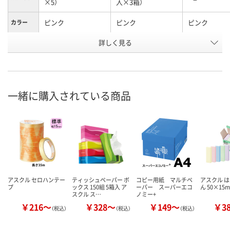
×5）
入×3箱）
ピンク
ピンク
ピンク
カラー
お申込番
詳しく見る
5367152
5367223
5364571
号
1点
9点
在庫
8月9日（日）
8月9日（日）
お届け日
一緒に購入されている商品
数量
数量
現在ご注文いただけ
ません
カゴへ
カ
アスクル セロハンテー
ティッシュペーパー ボ
コピー用紙 マルチペ
アスクル は
プ
ックス 150組 5箱入 ア
ーパー スーパーエコ
ん 50×15
スクル ス…
ノミー+
￥216～
￥328～
￥149～
￥3
（税込）
（税込）
（税込）