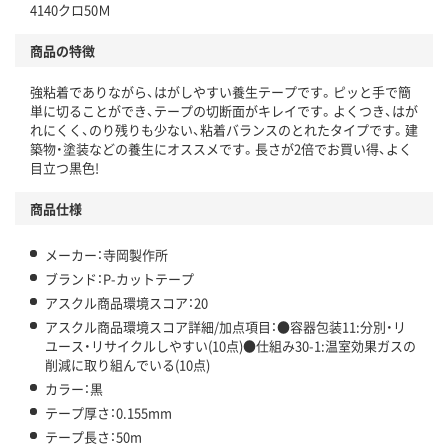
仕組
4140クロ50Ｍ
アスクルで資源循環している
商品の特徴
温室効果ガスなどの削減
強粘着でありながら、はがしやすい養生テープです。ピッと手で簡
この商品の環境配慮ポイントです。下記商品詳細「
単に切ることができ、テープの切断面がキレイです。よくつき、はが
アスクル商品環境スコア詳細／加点項目
」で確認できます。
れにくく、のり残りも少ない、粘着バランスのとれたタイプです。建
築物・塗装などの養生にオススメです。長さが2倍でお買い得、よく
目立つ黒色!
商品仕様
メーカー：寺岡製作所
ブランド：P-カットテープ
アスクル商品環境スコア：20
アスクル商品環境スコア詳細/加点項目：●容器包装11:分別・リ
ユース・リサイクルしやすい(10点)●仕組み30-1:温室効果ガスの
削減に取り組んでいる(10点)
カラー：黒
テープ厚さ：0.155mm
テープ長さ：50m