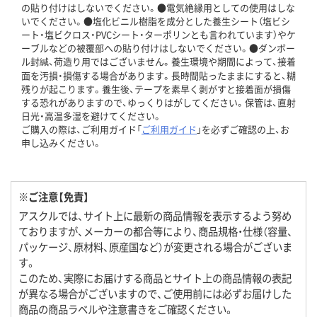
の貼り付けはしないでください。●電気絶縁用としての使用はしな
いでください。●塩化ビニル樹脂を成分とした養生シート（塩ビシ
ート・塩ビクロス・PVCシート・ターポリンとも言われています）やケ
ーブルなどの被覆部への貼り付けはしないでください。●ダンボー
ル封緘、荷造り用ではございません。養生環境や期間によって、接着
面を汚損・損傷する場合があります。長時間貼ったままにすると、糊
残りが起こります。養生後、テープを素早く剥がすと接着面が損傷
する恐れがありますので、ゆっくりはがしてください。保管は、直射
日光・高温多湿を避けてください。
ご購入の際は、ご利用ガイド「
ご利用ガイド
」を必ずご確認の上、お
申し込みください。
※ご注意【免責】
アスクルでは、サイト上に最新の商品情報を表示するよう努め
ておりますが、メーカーの都合等により、商品規格・仕様（容量、
パッケージ、原材料、原産国など）が変更される場合がございま
す。
このため、実際にお届けする商品とサイト上の商品情報の表記
が異なる場合がございますので、ご使用前には必ずお届けした
商品の商品ラベルや注意書きをご確認ください。