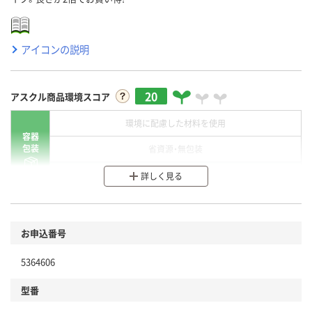
アイコンの説明
20
アスクル商品環境スコア
環境に配慮した材料を使用
容器
包装
省資源・無包装
分別・リサイクルしやすい設計
詳しく見る
環境に配慮した材料を使用
商品
お申込番号
本体
省資源・省エネ・節水
5364606
分別・リサイクルしやすい設計
型番
独自の回収スキームがある