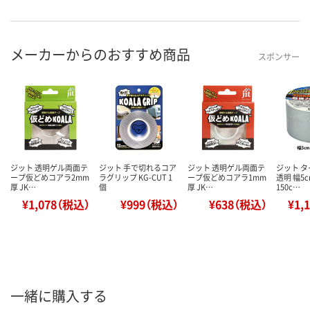
メーカーからのおすすめ商品
スポンサー
ジット 透明ゲル両面テ
ジット 手で切れるコア
ジット 透明ゲル両面テ
ジット 
ープ仮どめコアラ2mm
ラグリップ KG-CUT 1
ープ仮どめコアラ1mm
透明 幅5
厚 JK…
個
厚 JK…
150c…
¥1,078（税込）
¥999（税込）
¥638（税込）
¥1,
一緒に購入する