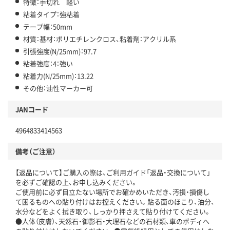
特徴：手切れ 軽い
粘着タイプ：強粘着
テープ幅：50mm
材質：基材：ポリエチレンクロス、粘着剤：アクリル系
引張強度(N/25mm)：97.7
粘着強度：4：強い
粘着力(N/25mm)：13.22
その他：油性マーカー可
JANコード
4964833414563
備考（ご注意）
【返品について】ご購入の際は、ご利用ガイド「返品・交換について」
を必ずご確認の上、お申し込みください。
ご使用前に必ず目立たない場所でお確かめいただき、汚損・損傷し
て困るものへの貼り付けはお控えください。貼る面のほこり、油分、
水分などをよく拭き取り、しっかり押さえて貼り付けてください。
●人体（皮膚）、天然石・御影石・大理石などの石材類、車のボディへ