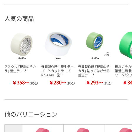
人気の商品
アスクル 「現場のチカ
寺岡製作所 養生テー
寺岡製作所 「現場のチ
現場のチカ
ラ」 養生テープ
プ P-カットテープ
カラ」 貼ってはがせる
築養生用 養
No.4140 塗…
養生テープ
リーン/ク
￥358～
￥280～
￥293～
￥3
（税込）
（税込）
（税込）
他のバリエーション