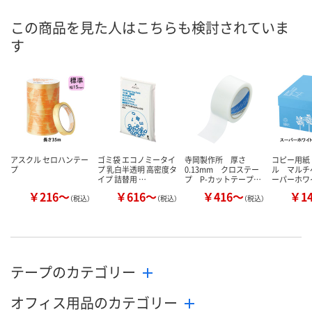
8月10日（月）
8月10日（月）
お届け日
この商品を見た人はこちらも検討されていま
す
数量
数量
現在ご注文いただけ
ません
カゴへ
カ
アスクル セロハンテー
ゴミ袋 エコノミータイ
寺岡製作所 厚さ
コピー用紙
プ
プ 乳白半透明 高密度タ
0.13mm クロステー
ル マルチ
イプ 詰替用 …
プ P-カットテープ…
ーパーホワ
￥216～
￥616～
￥416～
￥1
（税込）
（税込）
（税込）
テープのカテゴリー
オフィス用品のカテゴリー