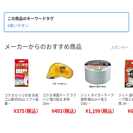
この商品のキーワードタグ
#使いやすい
メーカーからのおすすめ商品
スポンサー
コクヨ ひっつき虫 合成
コクヨ 両面テープ ラク
ジット タイガーテープ
ジット 
ゴム製 約55山 ソフト粘
ハリ 強力貼る 本体
透明 幅5cm×長さ
ープ仮ど
着…
10m…
150c…
厚 JK…
¥375（税込）
¥493（税込）
¥1,199（税込）
¥