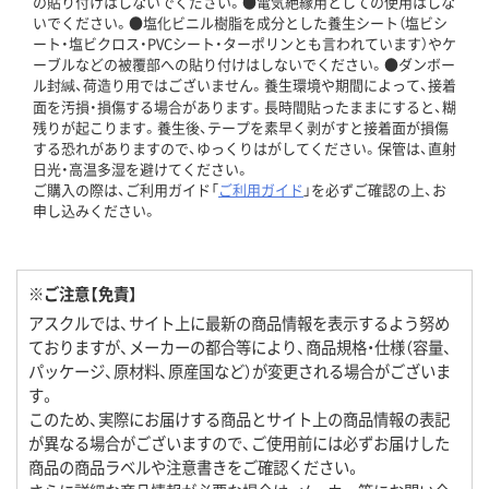
の貼り付けはしないでください。●電気絶縁用としての使用はしな
いでください。●塩化ビニル樹脂を成分とした養生シート（塩ビシ
ート・塩ビクロス・PVCシート・ターポリンとも言われています）やケ
ーブルなどの被覆部への貼り付けはしないでください。●ダンボー
ル封緘、荷造り用ではございません。養生環境や期間によって、接着
面を汚損・損傷する場合があります。長時間貼ったままにすると、糊
残りが起こります。養生後、テープを素早く剥がすと接着面が損傷
する恐れがありますので、ゆっくりはがしてください。保管は、直射
日光・高温多湿を避けてください。
ご購入の際は、ご利用ガイド「
ご利用ガイド
」を必ずご確認の上、お
申し込みください。
※ご注意【免責】
アスクルでは、サイト上に最新の商品情報を表示するよう努め
ておりますが、メーカーの都合等により、商品規格・仕様（容量、
パッケージ、原材料、原産国など）が変更される場合がございま
す。
このため、実際にお届けする商品とサイト上の商品情報の表記
が異なる場合がございますので、ご使用前には必ずお届けした
商品の商品ラベルや注意書きをご確認ください。