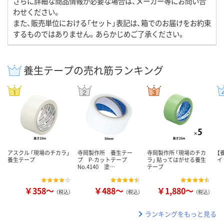
さらに詳細な商品情報が必要な場合は、メーカー等にお問い合
わせください。
また、販売単位における「セット」表記は、箱でのお届けをお約束
するものではありません。あらかじめご了承ください。
養生テープの売れ筋ランキング
アスクル 「現場のチカラ」
寺岡製作所 養生テー
寺岡製作所 「現場のチカ
【
養生テープ
プ P-カットテープ
ラ」 貼ってはがせる養生
イ
No.4140 塗…
テープ
￥358～
￥488～
￥1,880～
（税込）
（税込）
（税込）
ランキングをもっと見る