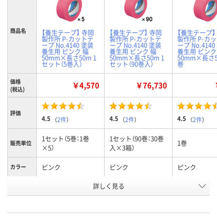
商品名
【養生テープ】 寺岡
【養生テープ】 寺岡
【養生テープ】
製作所 P-カットテ
製作所 P-カットテ
製作所 P-カ
ープ No.4140 塗装
ープ No.4140 塗装
ープ No.414
養生用 ピンク 幅
養生用 ピンク 幅
養生用 ピンク
50mm×長さ50m 1
50mm×長さ50m 1
50mm×長さ5
セット（5巻入）
セット（90巻入）
巻
価格
￥4,570
￥76,730
(税込)
評価
4.5
4.5
4.5
（
2件
）
（
2件
）
（
2件
）
1セット（5巻：1巻
1セット（90巻：30巻
1巻
販売単位
×5）
入×3箱）
ピンク
ピンク
ピンク
カラー
お申込番
詳しく見る
5367152
5367223
5364571
号
1点
9点
在庫