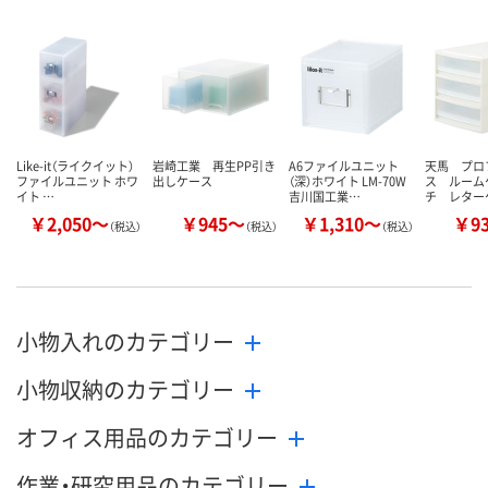
Like-it（ライクイット）
岩崎工業 再生PP引き
A6ファイルユニット
天馬 プロ
ファイルユニット ホワ
出しケース
（深）ホワイト LM-70W
ス ルーム
イト …
吉川国工業…
チ レター
￥2,050～
￥945～
￥1,310～
￥9
（税込）
（税込）
（税込）
小物入れのカテゴリー
小物収納のカテゴリー
オフィス用品のカテゴリー
作業・研究用品のカテゴリー