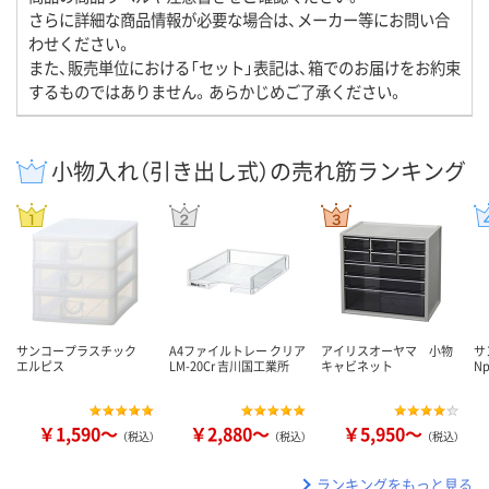
さらに詳細な商品情報が必要な場合は、メーカー等にお問い合
わせください。
また、販売単位における「セット」表記は、箱でのお届けをお約束
するものではありません。あらかじめご了承ください。
小物入れ（引き出し式）の売れ筋ランキング
サンコープラスチック
A4ファイルトレー クリア
アイリスオーヤマ 小物
サ
エルピス
LM-20Cr 吉川国工業所
キャビネット
N
￥1,590～
￥2,880～
￥5,950～
（税込）
（税込）
（税込）
ランキングをもっと見る