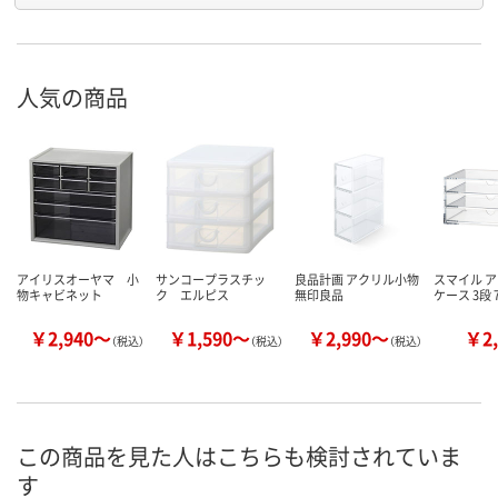
人気の商品
アイリスオーヤマ 小
サンコープラスチッ
良品計画 アクリル小物
スマイル 
物キャビネット
ク エルピス
無印良品
ケース 3段 7
￥2,940～
￥1,590～
￥2,990～
￥2,
（税込）
（税込）
（税込）
この商品を見た人はこちらも検討されていま
す