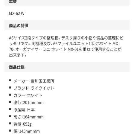
型番
MX-62 W
商品の特徴
A6サイズ2段タイプの整理箱。デスク周りの小物や備品の整理にピ
ッタリです。同機種及び、A6ファイルユニット（深）ホワイト MX-
70、オーガナイザーミニ ホワイト MX-01を重ねて使用することが
出来ます。
商品仕様
メーカー：吉川国工業所
ブランド：ライクイット
カラー：ホワイト
奥行：201mmmm
原産国：日本
高さ：164mmmm
質量：653g
幅：145mmmm