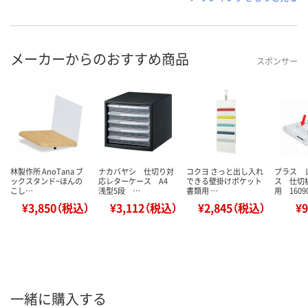
メーカーからのおすすめ商品
スポンサー
林製作所 AnoTana ブ
ナカバヤシ 仕切り対
コクヨ さっと出し入れ
プラス 
ックスタンド~ほんの
応レターケース A4
できる壁掛けポケット
ス 仕切
こし…
浅型5段 …
書類用 …
用 1609
¥3,850（税込）
¥3,112（税込）
¥2,845（税込）
¥
一緒に購入する