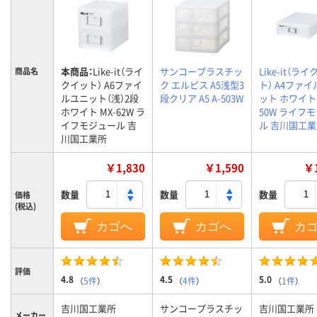
本商品：
Like-it（ライ
サンコープラスチッ
Like-it（ラ
商品名
クイット） A6ファイ
ク エルピス A5浅型3
ト） A4ファ
ルユニット（浅）2段
段クリア A5 A-503W
ット ホワイト 
ホワイト MX-62W ラ
50W ライフ
イフモジュール 吉
ル 吉川国工
川国工業所
￥1,830
￥1,590
￥1
数量
数量
数量
価格
(税込)
カゴへ
カゴへ
カ
評価
4.8
4.5
5.0
（
5件
）
（
4件
）
（
1件
）
吉川国工業所
サンコープラスチッ
吉川国工業所
メーカー