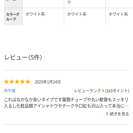
ク
ホワイト系
ホワイト系
ホワイト系
カラーグ
ループ
650g、653
836ｇ
840g、836
質量
Ａ６ ファイルユニ
A5
Ａ４ ファイ
サイズ
ット（浅）２段
ット1段
レビュー（5件）
2
3
段数
プラスチック
プラスチック
プラスチック
素材
2025年1月14日
丙午様
レビューランク
A
(163ポイント)
これはなかなか良いタイプです薬類チューブや丸い軟膏もスッキリ
入るし化粧品類アイシャドウやチークや口紅も沢山入って本当に便
利です開け閉めもスムーズでとても良いですもう一個欲しい
続きを見る