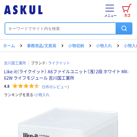
カゴ
メニュー
ホーム
事務用品/文房具
小物収納
小物入れ
小物入
吉川国工業所
ブランド：
ライクイット
Like-it（ライクイット） A6ファイルユニット（浅）2段 ホワイト MX-
62W ライフモジュール 吉川国工業所
4.8
（
5
件のレビュー
）
ランキングを見る：
小物入れ