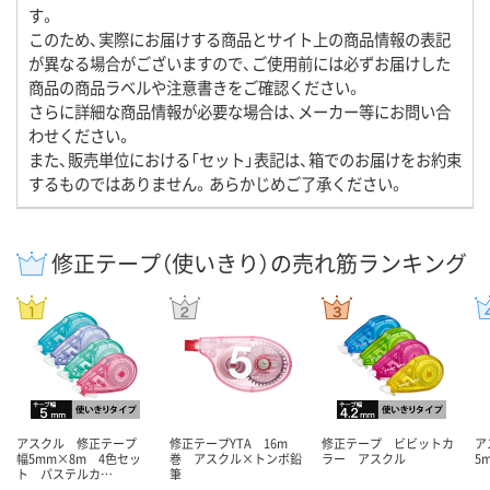
す。
このため、実際にお届けする商品とサイト上の商品情報の表記
が異なる場合がございますので、ご使用前には必ずお届けした
商品の商品ラベルや注意書きをご確認ください。
さらに詳細な商品情報が必要な場合は、メーカー等にお問い合
わせください。
また、販売単位における「セット」表記は、箱でのお届けをお約束
するものではありません。あらかじめご了承ください。
修正テープ（使いきり）の売れ筋ランキング
アスクル 修正テープ
修正テープYTA 16m
修正テープ ビビットカ
ア
幅5mm×8m 4色セッ
巻 アスクル×トンボ鉛
ラー アスクル
5
ト パステルカ…
筆