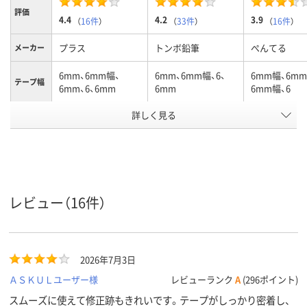
評価
4.4
4.2
3.9
（
16件
）
（
33件
）
（
16件
）
プラス
トンボ鉛筆
ぺんてる
メーカー
6mm、6mm幅、
6mm、6mm幅、6、
6mm幅、6mm
テープ幅
6mm、6、6mm
6mm
6mm幅、6
商品タイ
詳しく見る
使い切り
使い切り
使い切り
プ
テープ長
12、12m、12、12m
16、16ｍ、16m
30
さ
タテ引き
ヨコ引き
タテ引き
引き方
レビュー（16件）
アスクル
商品環境
45
スコア
2026年7月3日
ＡＳＫＵＬユーザー様
レビューランク
A
(296ポイント)
スムーズに使えて修正跡もきれいです。テープがしっかり密着し、