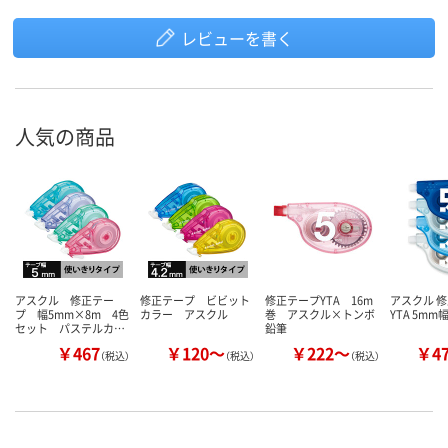
レビューを書く
人気の商品
アスクル 修正テー
修正テープ ビビット
修正テープYTA 16m
アスクル 
プ 幅5mm×8m 4色
カラー アスクル
巻 アスクル×トンボ
YTA 5mm
セット パステルカ…
鉛筆
￥467
￥120～
￥222～
￥4
（税込）
（税込）
（税込）