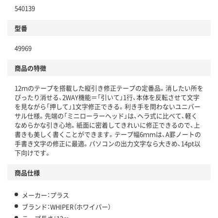
540139
型番
49969
商品の特徴
12ｍのテープを搭載した縦引き修正テープの定番品。消したい所を
ぴったり消せる、2WAY機能＝「引いて」1行、本体を反転させて文字
を見ながら「押して」1文字修正できる。利き手を問わないユニバー
サル仕様。先端の「ミニローラーヘッド」は、ヘラ式に比べて、軽く
なめらかな引き心地。紙面に密着してきれいに修正できるので、上
書きも美しく書くことができます。テープ幅6ｍｍは、A罫ノートの
手書き文字の修正に最適。パソコンの出力文字なら大きめ、14pt以
下向けです。
商品仕様
メーカー：プラス
ブランド：WHIPER（ホワイパー）