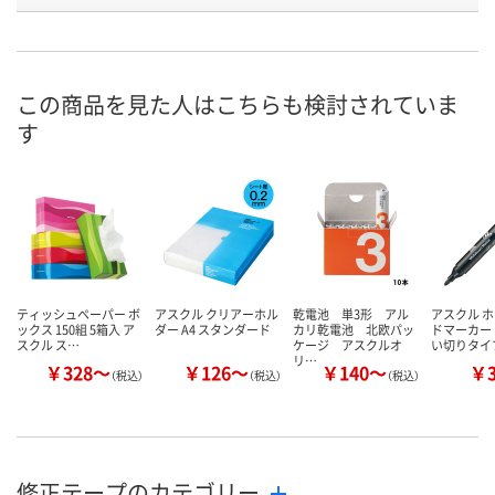
お申込番
811984
324081
3468764
号
あり
4点
あり
在庫
この商品を見た人はこちらも検討されていま
す
8月9日（日）
8月9日（日）
8月9日（日）
お届け日
数量
数量
数量
カゴへ
カゴへ
カ
ティッシュペーパー ボ
アスクル クリアーホル
乾電池 単3形 アル
アスクル 
ックス 150組 5箱入 ア
ダー A4 スタンダード
カリ乾電池 北欧パッ
ドマーカー 
スクル ス…
ケージ アスクルオ
い切りタイ
リ…
￥328～
￥126～
￥140～
￥
（税込）
（税込）
（税込）
修正テープのカテゴリー