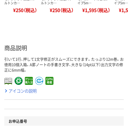
ルトンカ…
ルトンカ…
イプ5m…
イプ5m…
¥250（税込）
¥250（税込）
¥1,595（税込）
¥1,
商品説明
引いて1行、押して1文字修正がスムーズにできます。たっぷり12m巻。お
徳用10個入箱。A罫ノートの手書き文字、大きな（14pt以下）出力文字の修
正に6mm幅。
アイコンの説明
お申込番号