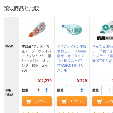
類似商品と比較
本商品：
プラス 修
アスクル×トンボ鉛
ぺんてる 30
商品名
正テープ ホワイパ
筆 修正テープ 6mm
テープ 使い
ープッシュプル 幅
幅 使いきりタイプ
イプ テープ幅
6mm×12m オレ
16m巻 ブルー CT-
緑 XZT516-W
ンジ 10個 WH-
YTAN6AS 1個 オリ
706
ジナル
￥2,270
￥229
数量
数量
数量
価格
(税込)
カゴへ
カゴへ
カ