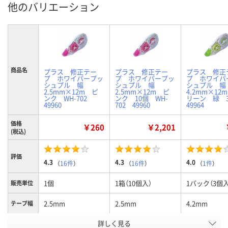
他のバリエーション
商品名
プラス 修正テー
プラス 修正テー
プラス 修正
プ ホワイパープッ
プ ホワイパープッ
プ ホワイパ
シュプル 幅
シュプル 幅
シュプル 幅
2.5mm×12m ピ
2.5mm×12m ピ
4.2mm×12
ンク WH-702
ンク 10個 WH-
リーン 緑
49960
702 49960
49964
価格
￥260
￥2,201
(税込)
評価
4.3
4.3
4.0
（
16件
）
（
16件
）
（
1件
）
1個
1箱（10個入）
1パック（3個入
販売単位
2.5mm
2.5mm
4.2mm
テープ幅
詳しく見る
ピンク
ピンク
グリーン
カラー