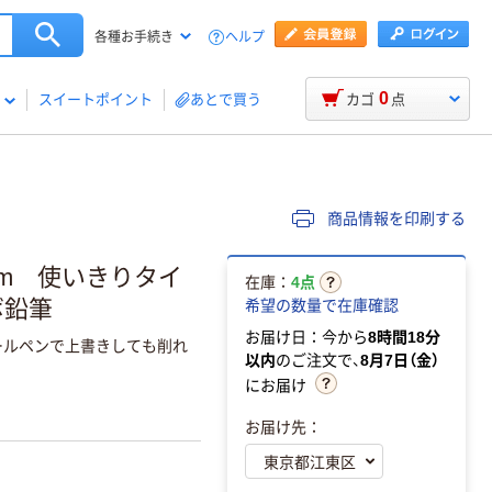
ヘルプ
各種お手続き
0
スイートポイント
あとで買う
カゴ
点
商品情報を印刷する
mm 使いきりタイ
在庫：
4点
ボ鉛筆
希望の数量で在庫確認
お届け日：今から
8時間18分
ールペンで上書きしても削れ
以内
のご注文で、
8月7日（金）
にお届け
お届け先：