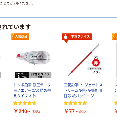
かじめご了承ください。
されています
人気商品
本気プライス
トンボ鉛筆 修正テープ
三菱鉛筆uni ジェットス
モノエアーCAX 詰め替
トリーム多色・多機能用
えタイプ 本体
替芯 紙パッケージ
￥240~
￥77~
（税込）
（税込）