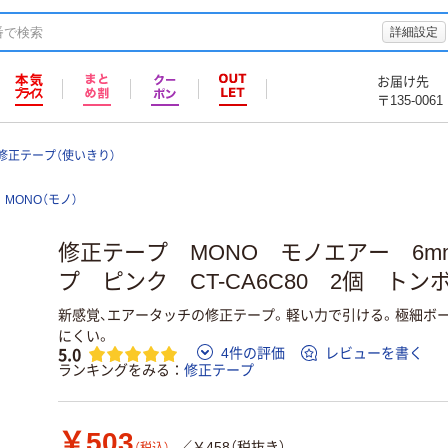
詳細設定
お届け先
〒135-0061
修正テープ（使いきり）
MONO（モノ）
修正テープ MONO モノエアー 6
プ ピンク CT-CA6C80 2個 トン
新感覚、エアータッチの修正テープ。軽い力で引ける。極細ボ
にくい。
5.0
4件の評価
レビューを書く
ランキングをみる
修正テープ
￥503
／￥458（税抜き）