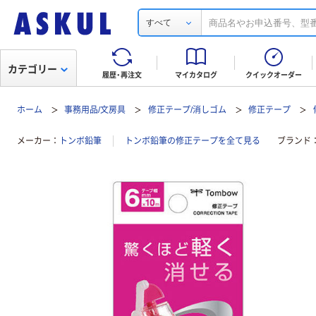
すべて
カテゴリー
履歴・再注文
マイカタログ
クイックオーダー
ホーム
事務用品/文房具
修正テープ/消しゴム
修正テープ
メーカー
トンボ鉛筆
トンボ鉛筆の修正テープを全て見る
ブランド