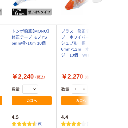
テ
トンボ鉛筆【MONO】
プラス 修正テー
コクヨ 
プ
修正テープ モノYS
プ ホワイパープッ
正テープ
6mm幅×10m 10個
シュプル 幅
罫用 幅6
6mm×12m オレン
ｍ TW-
ジ 10個 WH-706
個
￥2,240
￥2,270
￥290
（税込）
（税込）
数量
数量
数量
カゴへ
カゴへ
4.5
4.4
(9)
(16)