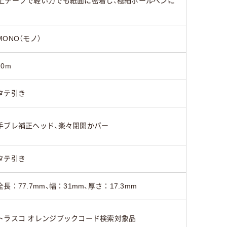
上テープで軽い力でも紙面に密着し、極細ボールペンに
MONO（モノ）
10m
タテ引き
手ブレ補正ヘッド、楽々閉開かバー
タテ引き
全長：77.7mm、幅：31mm、厚さ：17.3mm
トラスコ オレンジブックコード検索対象品