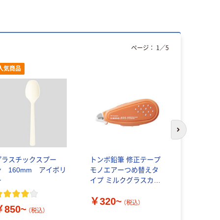
ページ：
1
／
5
人気商品
本気プ
次のスライド
プラスチックスプー
トンボ鉛筆 修正テープ
小林製薬 
ン 160mm アイボリ
モノエアーつめ替えタ
ットおくだ
ー
イプ ミルクグラスカラ
ー
￥352~
￥320~
（税込）
￥850~
（税込）