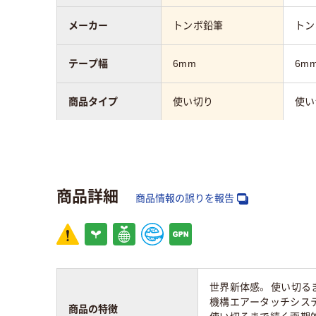
メーカー
トンボ鉛筆
トン
テープ幅
6mm
6m
商品タイプ
使い切り
使い
テープ長さ
10m
10m
引き方
タテ引き
タテ
商品詳細
商品情報の誤りを報告
アスクル商品環境
60
スコア
世界新体感。 使い切る
機構エアータッチシス
商品の特徴