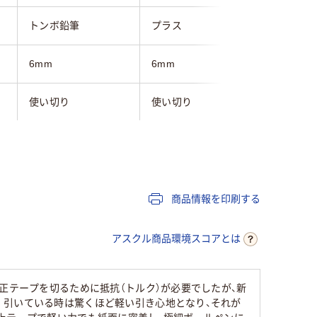
トンボ鉛筆
プラス
コクヨ
6mm
6mm
6.5mm
使い切り
使い切り
6m
10m
12m
6m
ヨコ引き
タテ引き
タテ引き
商品情報を印刷する
60
アスクル商品環境スコアとは
正テープを切るために抵抗（トルク）が必要でしたが、新
。引いている時は驚くほど軽い引き心地となり、それが