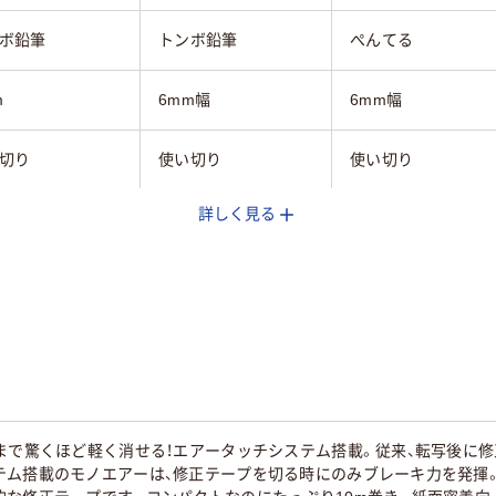
ボ鉛筆
トンボ鉛筆
ぺんてる
m
6mm幅
6mm幅
切り
使い切り
使い切り
詳しく見る
16m
30m
引き
ヨコ引き
タテ引き
45
まで驚くほど軽く消せる！エアータッチシステム搭載。従来、転写後に修
テム搭載のモノエアーは、修正テープを切る時にのみブレーキ力を発揮