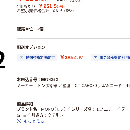
（税込）
￥251.5
1個あたり
（税込）
希望小売価格合計
￥616
（税込）
販売単位：2個
配送オプション
￥385
時間帯指定 指定可
置き場所指定 利用
（税込）
お申込番号：EE74252
メーカー：トンボ鉛筆
／型番：CT-CA6C80
／JANコード：490
商品詳細
ブランド名
MONO（モノ）
／
シリーズ名
モノエアー
／
テー
6mm
／
引き方
タテ引き
もっと見る