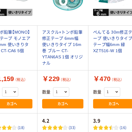
ボ鉛筆【MONO】
アスクル×トンボ鉛筆
ぺんてる 30m修正
テープ モノエア
修正テープ 6mm幅
ープ 使いきりタイ
6mm 使いきりタ
使いきりタイプ 16m
テープ幅6mm 緑
CT-CA6 5個
巻 ブルー CT-
XZT516-W 1個
YTAN6AS 1個 オリジ
ナル
,159
￥229
￥470
（税込）
（税込）
（税込）
数量
数量
カゴへ
カゴへ
カゴへ
4.2
3.9
(18)
(33)
(16)