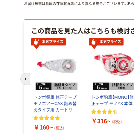
お届け形態は倉庫の在庫状況等により異なる場合がございます。あら
この商品を見た人はこちらも検討
本気プライス
本気プライス
前のスライドへ
トンボ鉛筆 修正テープ
トンボ鉛筆【MONO】修
モノエアーCAX 詰め替
正テープ モノYX 本体
えタイプ用 カートリッ
ジ
￥316~
（税込）
￥160~
（税込）