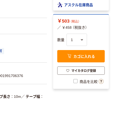
アスクル在庫商品
￥503
（税込）
／ ￥458 （税抜き）
数量
可
カゴに入れる
マイカタログ登録
1991706376
商品を比較
プ長さ
10m
／
テープ幅