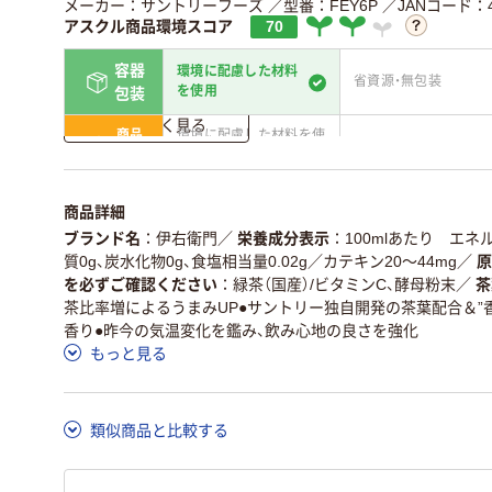
メーカー：サントリーフーズ
／型番：FEY6P
／JANコード：49
アスクル商品環境スコア
70
容器
環境に配慮した材料
省資源・無包装
を使用
包装
詳しく見る
商品
環境に配慮した材料を使
省資源・省エネ・節水
本体
用
独自の回収スキームがあ
アスクルで資源循環し
仕組
商品詳細
る
ている
ブランド名
伊右衛門
／
栄養成分表示
100mlあたり エネル
この商品の環境配慮ポイントです。詳しくはページ下部の商品
質0g、炭水化物0g、食塩相当量0.02g／カテキン20～44mg
／
原
ア詳細／加点項目
」で確認できます。
を必ずご確認ください
緑茶（国産）/ビタミンC、酵母粉末
／
茶
茶比率増によるうまみUP●サントリー独自開発の茶葉配合＆”
香り●昨今の気温変化を鑑み、飲み心地の良さを強化
もっと見る
類似商品と比較する