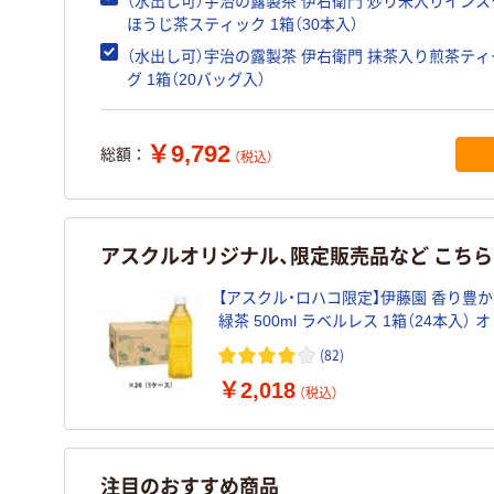
（水出し可）宇治の露製茶 伊右衛門 炒り米入りイン
ほうじ茶スティック 1箱（30本入）
（水出し可）宇治の露製茶 伊右衛門 抹茶入り煎茶テ
グ 1箱（20バッグ入）
￥9,792
総額：
（税込）
アスクルオリジナル、限定販売品など こち
【アスクル・ロハコ限定】伊藤園 香り豊
緑茶 500ml ラベルレス 1箱（24本入） 
ル
(82)
￥2,018
（税込）
注目のおすすめ商品