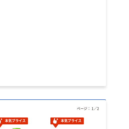
ページ：
1
／
2
本気プライス
本気プライス
本気プ