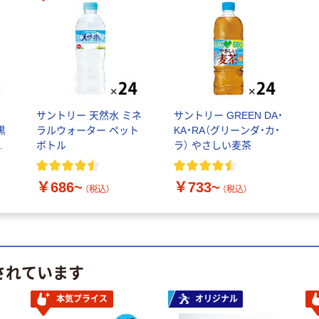
む
サントリー 天然水 ミネ
サントリー GREEN DA・
黒
ラルウォーター ペット
KA・RA（グリーンダ・カ・
ボトル
ラ） やさしい麦茶
カ
￥686~
￥733~
（税込）
（税込）
されています
本気プライス
オリジナル