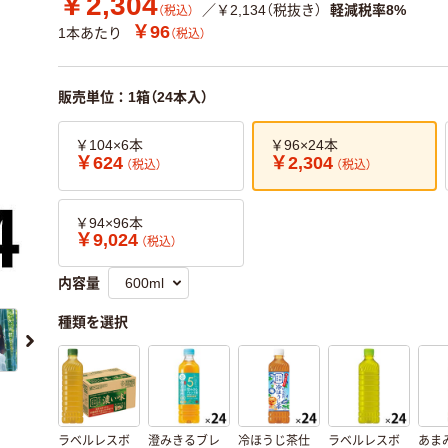
￥2,304
／￥2,134（税抜き）
軽減税率8%
（税込）
￥96
1本あたり
（税込）
販売単位：1箱（24本入）
￥104×6本
￥96×24本
￥624
￥2,304
（税込）
（税込）
￥94×96本
￥9,024
（税込）
内容量
種類を選択
ラベルレスボ
澄みきるブレ
冷ほうじ茶仕
ラベルレスボ
あま