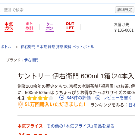
詳細設定
お届け先
〒135-0061
トボトル
伊右衛門 日本茶 緑茶 抹茶 飲料 ペットボトル
ブランド
伊右衛門
サントリー 伊右衛門 600ml 1箱（24本入
創業200余年の歴史をもつ、京都の老舗茶舗「福寿園」のお茶、
に。500ml・525mlよりちょっぴりお得なたっぷりサイズの600m
4.3
345件の評価
レビューを書く
51万回購入いただきました！
ランキングをみる
日
本気プライス
その他の「本気プライス」商品を見る