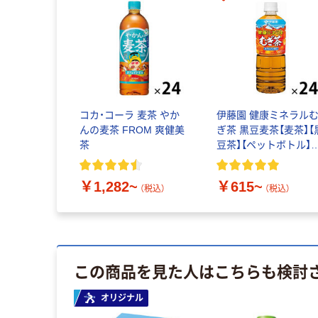
コカ・コーラ 麦茶 やか
伊藤園 健康ミネラル
んの麦茶 FROM 爽健美
ぎ茶 黒豆麦茶【麦茶】【
茶
豆茶】【ペットボトル】
【缶】【紙パック】【ノン
フェイン】【お茶】
￥1,282~
￥615~
（税込）
（税込）
この商品を見た人はこちらも検討
オリジナル