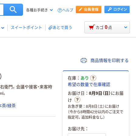
ヘルプ
各種お手続き
0
スイートポイント
あとで買う
カゴ
点
商品情報を印刷する
）
在庫：
あり
希望の数量で在庫確認
伊右衛門。会議や接客・来客時
l。
お届け日：
8月9日（日）
にお届
け
本茶/緑茶
お急ぎ便：8月8日（土）にお届け
（今から8時間42分以内のご注文で
指定可。追加料金なし）
お届け先：