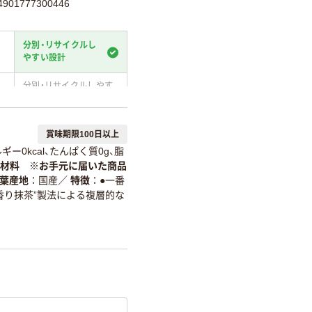
01777300446
分別・リサイクルし
やすい設計
分別・リサイクルしやす
い設計
温室効果ガスなどの
賞味期限100日以上
削減
ギー0kcal、たんぱく質0g、脂
詳細「
アスクル商品環境スコ
材料 ※お手元に届いた商品
葉産地
国産
／
特徴
●一番
香り抹茶”製法による複層的な