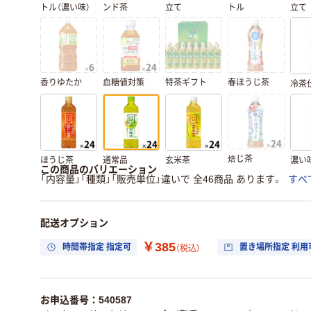
トル（濃い味）
ンド茶
立て
トル
立て
香りゆたか
血糖値対策
特茶ギフト
春ほうじ茶
冷茶
焙じ茶
ほうじ茶
通常品
玄米茶
濃い
この商品のバリエーション
「内容量」「種類」「販売単位」違いで 全46商品 あります。
すべ
配送オプション
￥385
時間帯指定 指定可
置き場所指定 利用
（税込）
お申込番号：540587