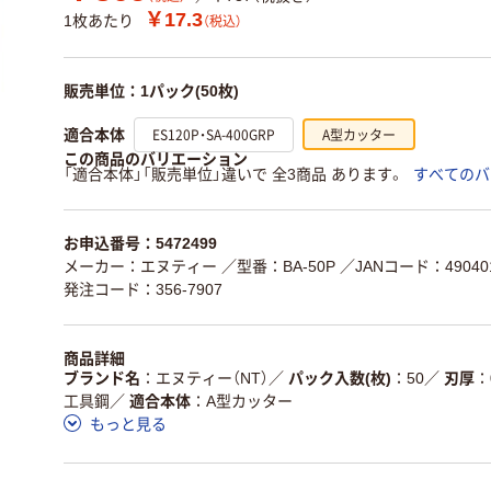
￥17.3
1枚あたり
（税込）
販売単位：1パック(50枚)
ES120P・SA-400GRP
A型カッター
適合本体
この商品のバリエーション
「適合本体」「販売単位」違いで 全3商品 あります。
すべてのバ
お申込番号：5472499
メーカー：エヌティー
／型番：BA-50P
／JANコード：490401
発注コード：356-7907
商品詳細
ブランド名
エヌティー（NT）
／
パック入数(枚)
50
／
刃厚
工具鋼
／
適合本体
A型カッター
もっと見る