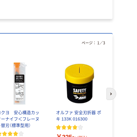
294ー2569
￥1,352
ページ：
1
／
3
次のスライド
コクヨ 安心構造カッ
オルファ 安全刃折器 ポ
オルファ 
ターナイフ＜フレーヌ
キ 133K 016300
刃 ステ
＞替刃（標準型用）
SSB5K 