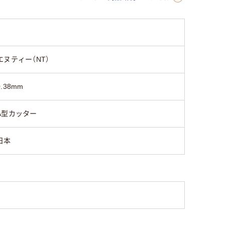
エヌティー（NT）
0.38mm
A型カッター
日本