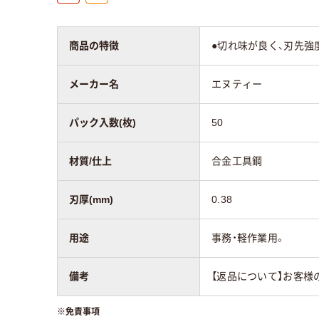
商品の特徴
●切れ味が良く、刃先強
メーカー名
エヌティー
パック入数(枚)
50
材質/仕上
合金工具鋼
刃厚(mm)
0.38
用途
事務・軽作業用。
備考
【返品について】お客様
※
免責事項