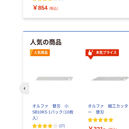
送品）
￥854
（税込）
人気の商品
人気商品
本気プライス
前のスライドへ
オルファ 替刃 小
オルファ 細工カッタ
SB10KS 1パック（10枚
ー 替刃
入）
(
37
)