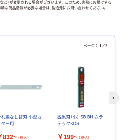
国など）が変更される場合がございます。このため、実際にお届けする
細な商品情報が必要な場合は、製造元にお問い合わせください。
ページ：
1
／
3
次のスライド
折れ線なし替刃 小型カ
鋭黒刃（小） SB BH ムラ
オルファ 
ッター用
テックKDS
黒刃（大）5
ース LBB5
￥832~
￥199~
（50枚：50
（税込）
（税込）