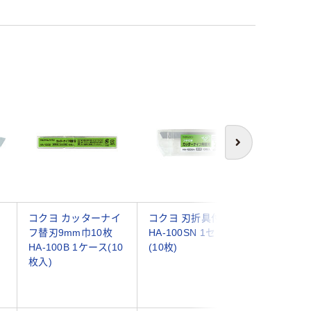
次へ
コクヨ カッターナイ
コクヨ 刃折具付替刃
ムラテック
フ替刃9mm巾10枚
HA-100SN 1セット
スリット替
HA-100B 1ケース(10
(10枚)
枚入 SB-
枚入)