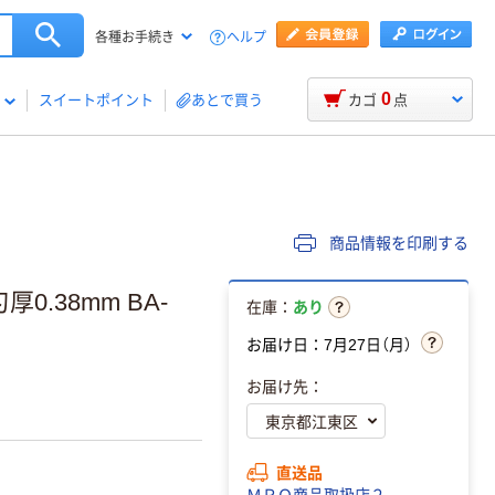
ヘルプ
各種お手続き
0
スイートポイント
あとで買う
カゴ
点
商品情報を印刷する
.38mm BA-
在庫：
あり
お届け日：7月27日（月）
お届け先：
直送品
ＭＲＯ商品取扱店２