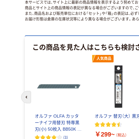
本サービスでは、サイト上に最新の商品情報を表示するよう努めており
商品とサイト上の商品情報の表記が異なる場合がございますので、ご
また、商品名および販売単位における「セット」や「箱」の表記は、必
お届け形態は倉庫の在庫状況等により異なる場合がございます。あら
この商品を見た人はこちらも検討
人気商品
前のスライドへ
オルファ OLFA カッタ
オルファ 替刃（大） 黒
ーナイフ用替刃 特専黒
刃(小) 50枚入 BB50K 1
￥299~
箱(50枚) 250-6114（直
（税込）
(
3
)