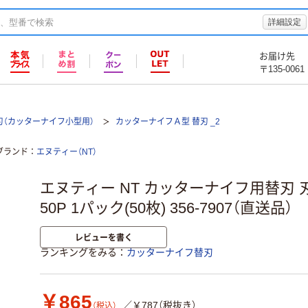
詳細設定
お届け先
〒135-0061
刃（カッターナイフ小型用）
カッターナイフＡ型 替刃 _2
ブランド
エヌティー（NT）
エヌティー NT カッターナイフ用替刃 刃厚0
50P 1パック(50枚) 356-7907（直送品）
レビューを書く
ランキングをみる
カッターナイフ替刃
￥865
／￥787（税抜き）
（税込）