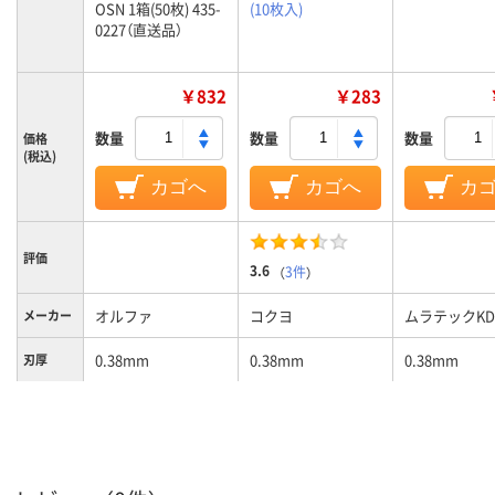
OSN 1箱(50枚) 435-
(10枚入)
0227（直送品）
￥832
￥283
数量
数量
数量
価格
(税込)
カゴへ
カゴへ
カ
評価
3.6
（
3件
）
オルファ
コクヨ
ムラテックKD
メーカー
0.38mm
0.38mm
0.38mm
刃厚