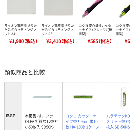
ライオン事務器 折りた
ライオン事務器 折りた
コクヨ 安心構造カッタ
コクヨ 
たみ式カッティングマ
たみ式カッティングマ
ーナイフ〈フレーヌ〉(標
ーナイフ〈
ット A4…
ット A3…
準型)…
準型)…
¥1,980（税込）
¥3,410（税込）
¥585（税込）
¥
類似商品と比較
本商品：
オルファ
コクヨ カッターナ
ムラテックKD
商品名
OLFA 折線なし替刃
イフ替刃9mm巾10
スリット替刃(
小50枚入 SB50K-
枚 HA-100B 1ケース
枚入 SB-50NS