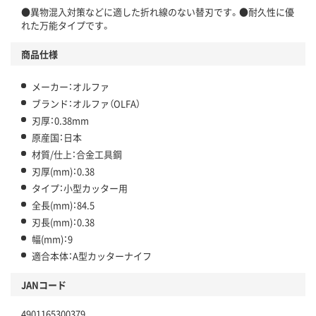
●異物混入対策などに適した折れ線のない替刃です。●耐久性に優
れた万能タイプです。
商品仕様
メーカー：オルファ
ブランド：オルファ（OLFA）
刃厚：0.38mm
原産国：日本
材質/仕上：合金工具鋼
刃厚(mm)：0.38
タイプ：小型カッター用
全長(mm)：84.5
刃長(mm)：0.38
幅(mm)：9
適合本体：A型カッターナイフ
JANコード
4901165300379