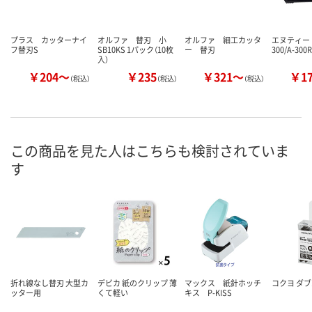
プラス カッターナイ
オルファ 替刃 小
オルファ 細工カッタ
エヌティー 
フ替刃S
SB10KS 1パック（10枚
ー 替刃
300/A-30
入）
￥204～
￥235
￥321～
￥1
（税込）
（税込）
（税込）
この商品を見た人はこちらも検討されていま
す
折れ線なし替刃 大型カ
デビカ 紙のクリップ 薄
マックス 紙針ホッチ
コクヨ ダ
ッター用
くて軽い
キス P-KISS