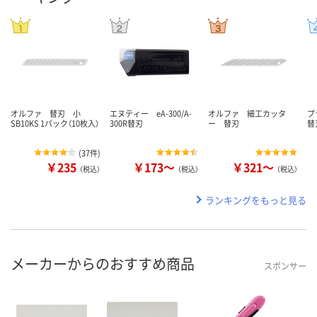
オルファ 替刃 小
エヌティー eA-300/A-
オルファ 細工カッタ
プ
SB10KS 1パック（10枚入）
300R替刃
ー 替刃
替
(
37件
)
￥235
￥173～
￥321～
（税込）
（税込）
（税込）
ランキングをもっと見る
メーカーからのおすすめ商品
スポンサー