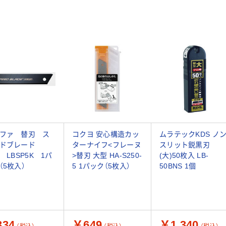
ファ 替刃 ス
コクヨ 安心構造カッ
ムラテックKDS ノ
ドブレード
ターナイフ<フレーヌ
スリット鋭黒刃
） LBSP5K 1パ
>替刃 大型 HA-S250-
(大)50枚入 LB-
（5枚入）
5 1パック（5枚入）
50BNS 1個
34
￥649
￥1,340