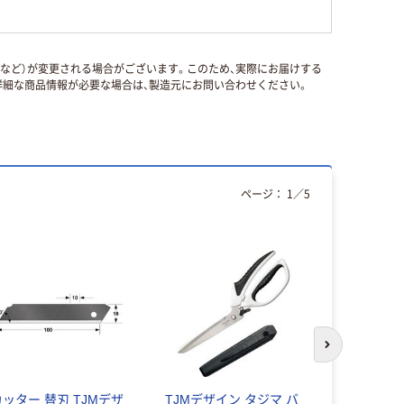
国など）が変更される場合がございます。このため、実際にお届けする
細な商品情報が必要な場合は、製造元にお問い合わせください。
ページ：
1
／
5
次のスライド
カッター 替刃 TJMデザ
TJMデザイン タジマ バ
紺屋商事 