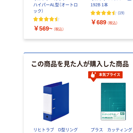
133
ハイパーAL型（オートロ
192B 1本
ック）
(
19
)
込）
￥689
（税込）
￥569~
（税込）
この商品を見た人が購入した商品
本気プライス
リヒトラブ D型リング
プラス カッティング