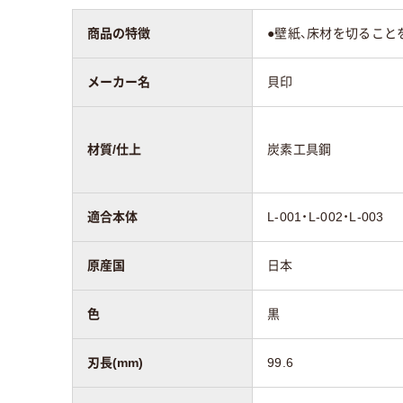
商品の特徴
●壁紙、床材を切ること
メーカー名
貝印
材質/仕上
炭素工具鋼
適合本体
L-001・L-002・L-003
原産国
日本
色
黒
刃長(mm)
99.6