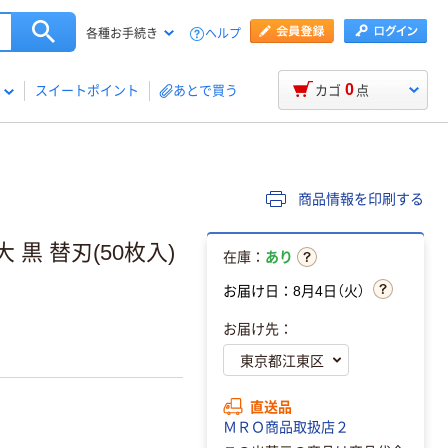
ヘルプ
各種お手続き
0
スイートポイント
あとで買う
カゴ
点
商品情報を印刷する
 黒 替刃(50枚入)
在庫：
あり
お届け日：8月4日（火）
お届け先：
直送品
ＭＲＯ商品取扱店２