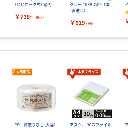
（ねじロック式） 替刃
グレー 193B-GRY 1本
（直送品）
￥738~
（税込）
￥919
（税込）
人気商品
本気プライス
PP 荷造りひも（太幅）
アスクル 30穴ファイル