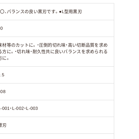
〇、バランスの良い黒刃です。●L型用黒刃
50
床材等のカットに。・圧倒的切れ味・高い切断品質を求め
る方に。・切れ味・耐久性共に良いバランスを求められる
方に。
.5
108
L-001・L-002・L-003
替刃