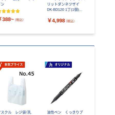
イン
リットダンネツザイ
ロープ
DK-BD120 1丁(1個)
￥198~
266-8962（直送品）
￥388~
￥4,998
（税込）
（税込）
本気プライス
オリジナル
アスクル レジ袋（乳
油性ペン くっきりブ