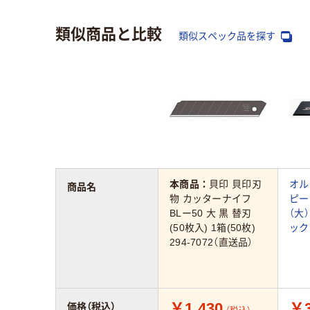
類似商品と比較
類似スペック品を探す
本商品：
貝印 貝印刃
オル
商品名
物 カッターナイフ
ピー
BLー50 大 黒 替刃
（大
(50枚入) 1箱(50枚)
ック
294-7072（直送品）
￥1,430
￥3
価格（税込）