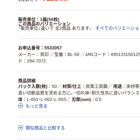
販売単位：1箱(50枚)
この商品のバリエーション
「販売単位」違いで 全2商品 あります。
すべてのバリエーショ
お申込番号：5533057
メーカー：貝印
／型番：BL-50
／JANコード：49013315012
ド：294-7072
商品詳細
パック入数(枚)
50
／
材質/仕上
炭素工具鋼
／
用途
床材等
高い切断品質を求める方に。・切れ味・耐久性共に良いバラン
体
L-001・L-002・L-003
／
刃厚(mm)
0.5
もっと見る
類似商品と比較する