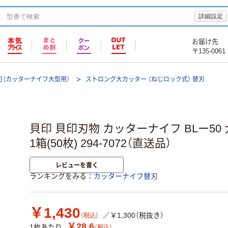
詳細設定
お届け先
〒135-0061
刃（カッターナイフ大型用）
ストロング大カッター （ねじロック式） 替刃
貝印 貝印刃物 カッターナイフ BLー50 大
1箱(50枚) 294-7072（直送品）
レビューを書く
ランキングをみる
カッターナイフ替刃
￥1,430
／￥1,300（税抜き）
（税込）
￥28.6
1枚あたり
（税込）