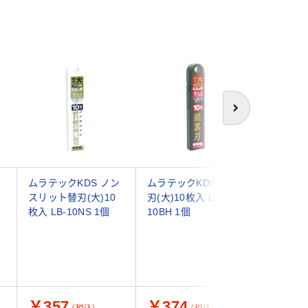
次へ
ン
ムラテックKDS ノン
ムラテックKDS 鋭黒
ムラテック
スリット替刃(大)10
刃(大)10枚入 LB-
刃(大)10
枚入 LB-10NS 1個
10BH 1個
H 1個
￥357
￥374
￥304