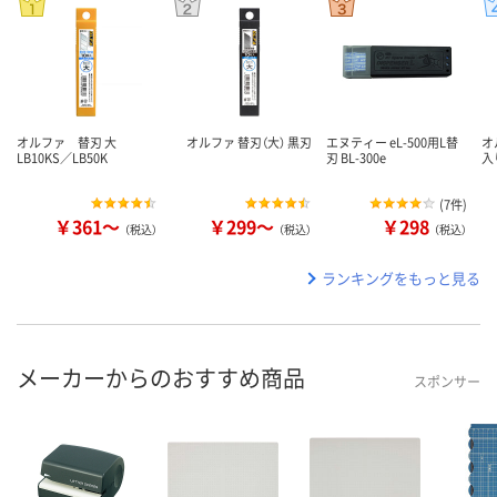
オルファ 替刃 大
オルファ 替刃（大） 黒刃
エヌティー eL-500用L替
オ
LB10KS／LB50K
刃 BL-300e
入
(
7件
)
￥361～
￥299～
￥298
（税込）
（税込）
（税込）
ランキングをもっと見る
メーカーからのおすすめ商品
スポンサー