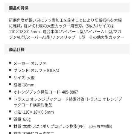
商品の特徴
研磨角度が鋭い刃にフッ素加工を施すことにより切断抵抗を大幅
に軽減。軽い切れ味の大型カッター用替刃。（5枚入）サイズは
110×18×0.5mm。適合本体：ハイパーＬ型/ハイパーＡＬ型/マガ
ジンAL型/スーパーAL型/ノンスリップ L型 その他大型カッター
商品仕様
メーカー：オルファ
ブランド：オルファ（OLFA）
サイズ：大型
刃幅：18mm
オレンジブック発注コード：485-8867
トラスコ オレンジブックコード検索対象：トラスコ オレンジブ
ックコード検索対象品
寸法：110×18×0.5mm
質量：6.6g
材質：本体･ふた：ポリプロピレン樹脂(PP) 50%再生樹脂
機能：刃先にフッ素加工