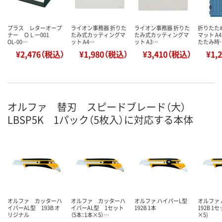
プラス レターオープ
ライオン事務器 折りた
ライオン事務器 折りた
折りたた
ナー ＯＬー001
たみ式カッティングマ
たみ式カッティングマ
マット A
OL-00…
ット A4…
ット A3…
たたみ時
¥2,476（税込）
¥1,980（税込）
¥3,410（税込）
¥1,
オルファ 替刃 スピードブレード（大）
LBSP5K 1パック（5枚入）に対応する本体
オルファ カッターハ
オルファ カッターハ
オルファ ハイパーL型
オルファ 
イパーAL型 193B オ
イパーAL型 1セット
192B 1本
192B 1
リジナル
（5本：1本×5）…
×5)