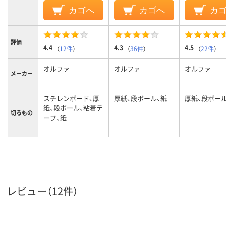
カゴへ
カゴへ
カ
評価
4.4
4.3
4.5
（
12件
）
（
36件
）
（
22件
）
オルファ
オルファ
オルファ
メーカー
スチレンボード、厚
厚紙、段ボール、紙
厚紙、段ボール
紙、段ボール、粘着テ
切るもの
ープ、紙
レビュー（12件）