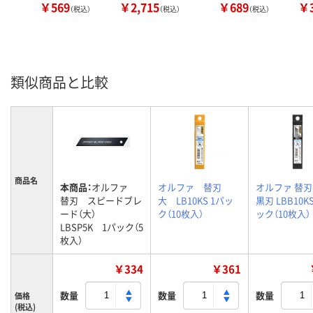
￥569
￥2,715
￥689
￥3
（税込）
（税込）
（税込）
類似商品と比較
商品名
本商品：
オルファ
オルファ 替刃
オルファ 替刃
替刃 スピードブレ
大 LB10KS 1パッ
黒刃 LBB10K
ード（大）
ク（10枚入）
ック（10枚入）
LBSP5K 1パック（5
枚入）
￥334
￥361
数量
数量
数量
価格
(税込)