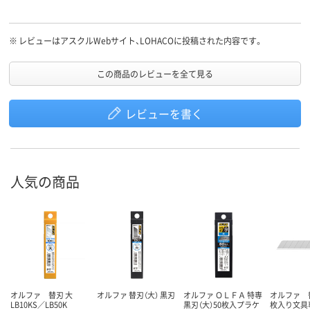
※
レビューはアスクルWebサイト、LOHACOに投稿された内容です。
この商品のレビューを全て見る
レビューを書く
人気の商品
オルファ 替刃 大
オルファ 替刃（大） 黒刃
オルファ ＯＬＦＡ 特専
オルファ 替
LB10KS／LB50K
黒刃（大）50枚入プラケ
枚入り文