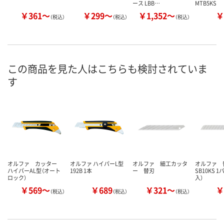
ース LBB…
MTB5KS
￥361～
￥299～
￥1,352～
￥
（税込）
（税込）
（税込）
この商品を見た人はこちらも検討されていま
す
オルファ カッター
オルファ ハイパーL型
オルファ 細工カッタ
オルファ
ハイパーAL型（オート
192B 1本
ー 替刃
SB10KS 
ロック）
入）
￥569～
￥689
￥321～
￥
（税込）
（税込）
（税込）