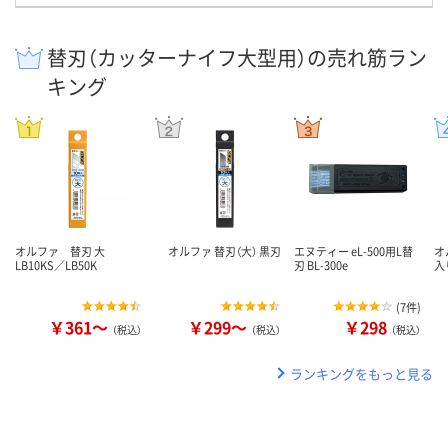
替刃（カッターナイフ大型用）の売れ筋ラン
キング
オルファ 替刃 大
オルファ 替刃（大） 黒刃
エヌティー eL-500用L替
オ
LB10KS／LB50K
刃 BL-300e
入
(
7件
)
￥361～
￥299～
￥298
（税込）
（税込）
（税込）
ランキングをもっと見る