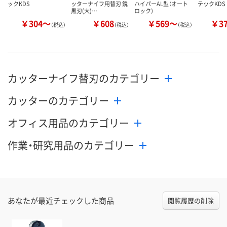
ックKDS
ッターナイフ用替刃 鋭
ハイパーAL型（オート
テックKDS
黒刃(大)…
ロック）
￥304～
￥608
￥569～
￥3
（税込）
（税込）
（税込）
カッターナイフ替刃のカテゴリー
カッターのカテゴリー
オフィス用品のカテゴリー
作業・研究用品のカテゴリー
あなたが最近チェックした商品
閲覧履歴の削除