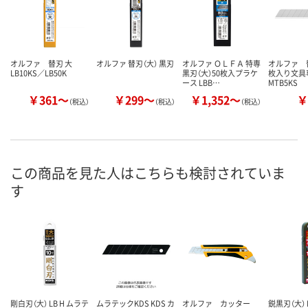
オルファ 替刃 大
オルファ 替刃（大） 黒刃
オルファ ＯＬＦＡ 特専
オルファ 替
LB10KS／LB50K
黒刃（大）50枚入プラケ
枚入り文
ース LBB…
MTB5KS
￥361～
￥299～
￥1,352～
￥
（税込）
（税込）
（税込）
この商品を見た人はこちらも検討されていま
す
剛白刃（大） LB H ムラテ
ムラテックKDS KDS カ
オルファ カッター
鋭黒刃（大） 