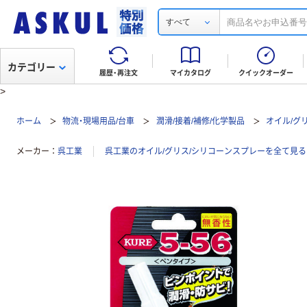
すべて
カテゴリー
履歴・再注文
マイカタログ
クイックオーダー
>
ホーム
物流・現場用品/台車
潤滑/接着/補修/化学製品
オイル/グ
メーカー
呉工業
呉工業のオイル/グリス/シリコーンスプレーを全て見る