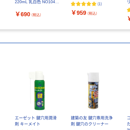
220mL 乳白色 NO1043
(
1
)
1本 62-8976-70（直送
￥959
￥690
品）
（税込）
（税込）
潤
エーゼット 鍵穴用潤滑
建築の友 鍵穴専用洗浄
剤 キーメイト
剤 鍵穴のクリーナー