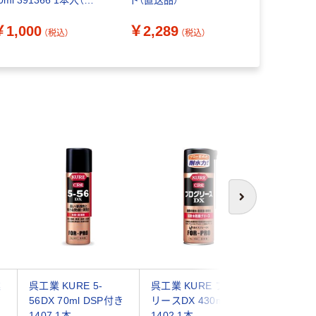
0ml 391366 1本入（直
ト（直送品）
420ML 1本
送品）
￥1,000
￥2,289
（税込）
（税込）
￥1,790
次へ
業
呉工業 KURE 5-
呉工業 KURE プログ
【防錆潤滑
56DX 70ml DSP付き
リースDX 430ml
KURE 5
1407 1本
1402 1本
400ml N