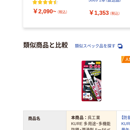
1KG 1缶(1
3069 1本（直送品）
94（直送品）
￥2,090~
￥1,353
（税込）
（税込）
（税込）
類似商品と比較
類似スペック品を探す
人
本商品：
呉工業
【防
商品名
KURE 多用途・多機能
KUR
防錆・潤滑剤 5ー56ペ
量缶