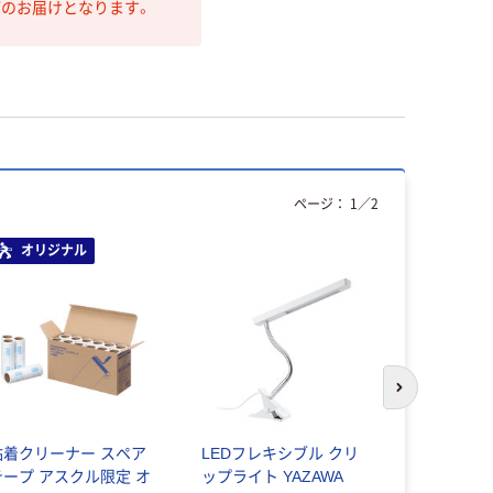
第のお届けとなります。
ページ：
1
／
2
オリジナル
オリジ
次のスライド
粘着クリーナー スペア
LEDフレキシブル クリ
寺岡製作所
テープ アスクル限定 オ
ップライト YAZAWA
ラ」 貼っ