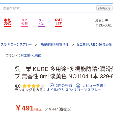
詳細設定
お届け先
〒135-0061
リス/シリコーンスプレー
防錆剤/潤滑剤/潤滑油
呉工業 KURE 5-56 無香
ブランド
呉工業（KURE）
呉工業 KURE 多用途・多機能防錆・潤滑
プ 無香性 8ml 淡黄色 NO1104 1本 329
4.0
2件の評価
レビューを書く
ランキングをみる
オイル/グリス/シリコーンスプレー
￥491
／￥447（税抜き）
（税込）