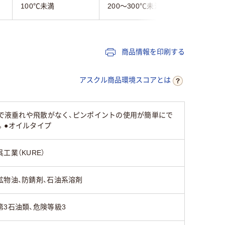
100℃未満
200～300℃未満
100℃未
商品情報を印刷する
アスクル商品環境スコアとは
ので液垂れや飛散がなく、ピンポイントの使用が簡単にで
。●オイルタイプ
呉工業（KURE）
鉱物油、防錆剤、石油系溶剤
第3石油類、危険等級3