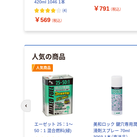
420ml 1046 1本
~
￥791
（税込）
（税込）
(
4
)
￥569
（税込）
人気の商品
人気商品
前のスライドへ
クス ゴム
エーゼット 25：1～
美和ロック 鍵穴専用
 Vソープ
50：1 混合燃料(緑)
滑剤スプレー 70ml