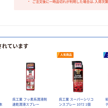
ご注文後に一時品切れが判明した場合は、入荷次
されています
人気商品
呉工業 フッ素系潤滑剤
呉工業 スーパーシリコ
1本
速乾潤滑スプレー
ンスプレー 1072 1個