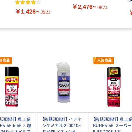
3
￥2,476~
（税込）
￥1,428~
（税込）
気商品
人気商品
錆潤滑剤】 呉工業
【防錆潤滑剤】 イチネ
【防錆潤滑剤】 呉工
E5-56 5-56-2 増
ンケミカルズ 00105
KURE5-56 スーパー
 368ml オイルス
潤滑剤 ペネトンA
5-56 2005 1本