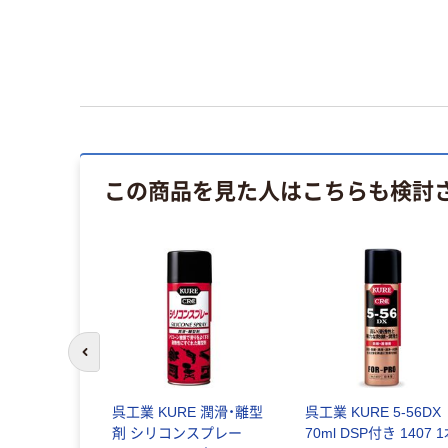
この商品を見た人はこちらも検討
前のスライドへ
イファスト
呉工業 KURE 潤滑・離型
呉工業 KURE 5-56DX
剤 シリコンスプレー
70ml DSP付き 1407 