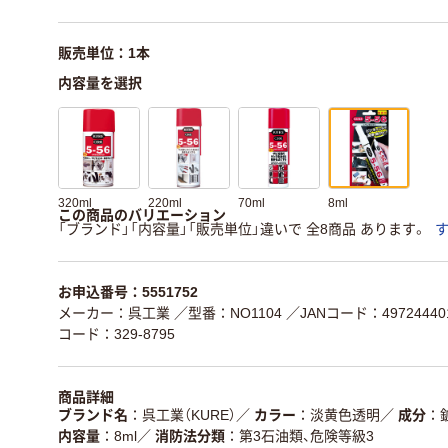
販売単位：1本
内容量を選択
320ml
220ml
70ml
8ml
この商品のバリエーション
「ブランド」「内容量」「販売単位」違いで 全8商品 あります。
お申込番号：5551752
メーカー：呉工業
／型番：NO1104
／JANコード：497244401
コード：329-8795
商品詳細
ブランド名
呉工業（KURE）
／
カラー
淡黄色透明
／
成分
内容量
8ml
／
消防法分類
第3石油類、危険等級3