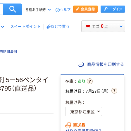
ヘルプ
各種お手続き
0
スイートポイント
あとで買う
カゴ
点
性 防錆潤滑剤
商品情報を印刷する
剤 5ー56ペンタイ
在庫：
あり
-8795（直送品）
お届け日：7月27日（月）
お届け先：
直送品
ＭＲＯ商品取扱店２