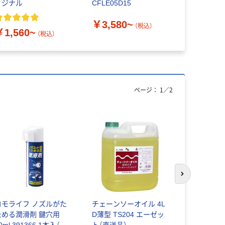
リジナル
CFLE05D15
テープ
￥3,580~
（税込）
￥1,560~
￥733~
（税込）
ページ：
1
／
2
次のスライド
コモライフ ノズルがた
チェーンソーオイル 4L
【防錆潤滑剤
ためる潤滑剤 鍵穴用
D薄型 TS204 エーゼッ
シルバースプ