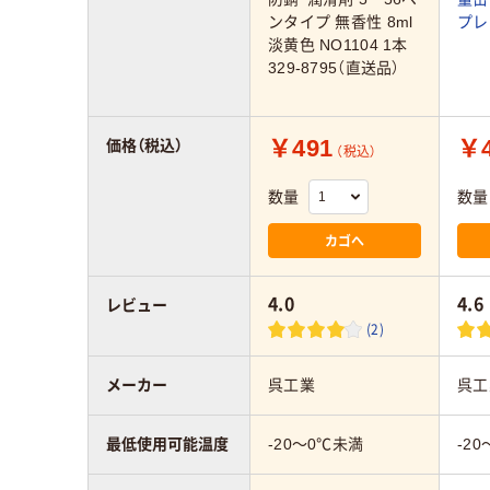
ンタイプ 無香性 8ml
プレー
淡黄色 NO1104 1本
329-8795（直送品）
￥491
￥4
価格（税込）
（税込）
数量
数量
カゴへ
4.0
4.6
レビュー
(2)
メーカー
呉工業
呉工
最低使用可能温度
-20～0℃未満
-2