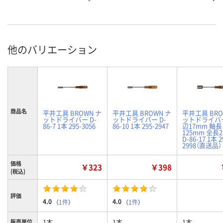
他のバリエーション
商品名
平井工具 BROWN ナ
平井工具 BROWN ナ
平井工具 BRO
ットドライバー D-
ットドライバー D-
ットドライバ
86-7 1本 295-3056
86-10 1本 295-2947
辺17mm 軸長
125mm 全長
D-86-17 1本 2
2998（直送品）
価格
￥323
￥398
(税込)
評価
4.0
4.0
（
1件
）
（
1件
）
1本
1本
1本
販売単位