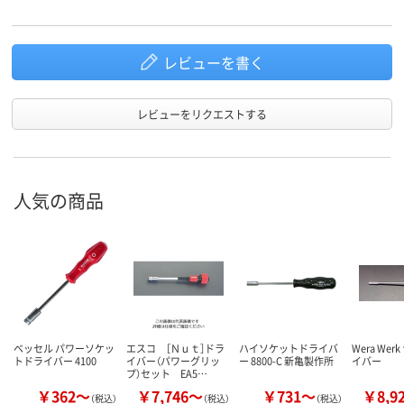
レビューを書く
レビューをリクエストする
人気の商品
ベッセル パワーソケッ
エスコ ［Ｎｕｔ］ドラ
ハイソケットドライバ
Wera We
トドライバー 4100
イバー（パワーグリッ
ー 8800-C 新亀製作所
イバー
プ）セット EA5…
￥362～
￥7,746～
￥731～
￥8,9
（税込）
（税込）
（税込）