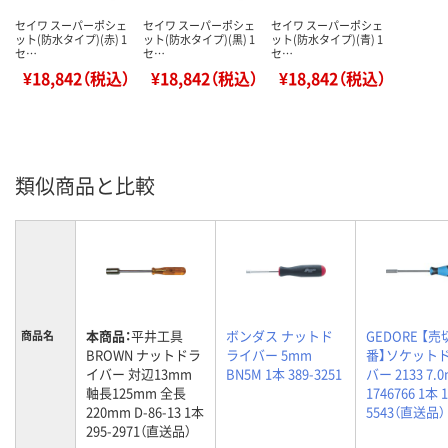
セイワ スーパーポシェ
セイワ スーパーポシェ
セイワ スーパーポシェ
ット(防水タイプ)(赤) 1
ット(防水タイプ)(黒) 1
ット(防水タイプ)(青) 1
セ…
セ…
セ…
¥18,842（税込）
¥18,842（税込）
¥18,842（税込）
類似商品と比較
本商品：
平井工具
ボンダス ナットド
GEDORE 【
商品名
BROWN ナットドラ
ライバー 5mm
番】ソケット
イバー 対辺13mm
BN5M 1本 389-3251
バー 2133 7.
軸長125mm 全長
1746766 1本 1
220mm D-86-13 1本
5543（直送品）
295-2971（直送品）