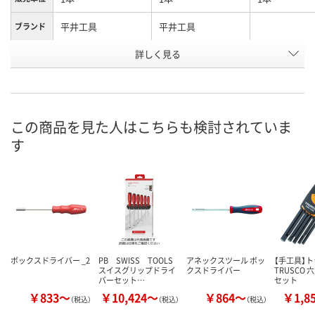
平井工具
平井工具
ブランド
詳しく見る
・軸・工具鋼・ハンド
・軸・工具鋼・ハンド
軸：工具鋼・ハ
材質/仕上
ル・アクリル樹脂
ル・アクリル樹脂
ル：アクリル
お申込番
5575549
5576475
5574659
号
この商品を見た人はこちらも検討されていま
あり
あり
あり
在庫
す
8月8日（土）
8月8日（土）
8月10日（月）
お届け日
数量
数量
数量
カゴへ
カゴへ
カ
ボックスドライバー _2
PB SWISS TOOLS
アネックスツール ボッ
【手工具】
スイスグリップドライ
クスドライバー
TRUSCO
バーセット…
セット
￥833～
￥10,424～
￥864～
￥1,8
（税込）
（税込）
（税込）