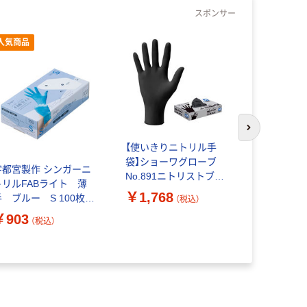
スポンサー
人気商品
次のスライド
【使いきりニトリル手
宇都宮製作
袋】ショーワグローブ
トリルFA
宇都宮製作 シンガーニ
No.891ニトリストブラ
手 ブルー 
トリルFABライト 薄
ック100枚 M 891ーM 1
入 1箱
￥1,768
￥903
手 ブルー S 100枚
（税込）
（
箱（100枚入）
入 1箱
￥903
（税込）