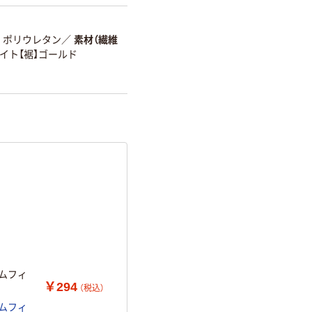
ポリウレタン
／
素材（繊維
ワイト【裾】ゴールド
ームフィ
￥294
（税込）
ームフィ