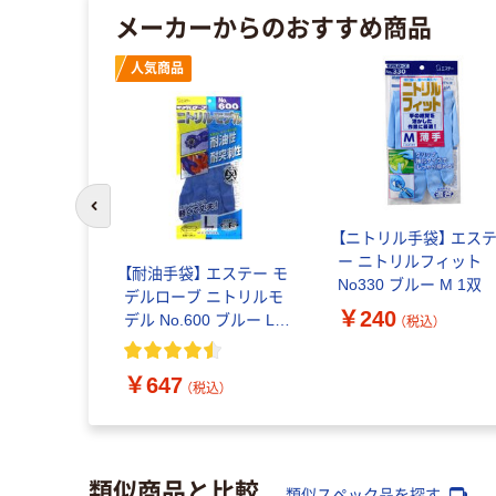
メーカーからのおすすめ商品
人気商品
前のスライドへ
袋】エステ
【ニトリル手袋】 エス
ーブ
ー ニトリルフィット
【耐油手袋】 エステー モ
手さら Ｍ
No330 ブルー M 1双
デルローブ ニトリルモ
1箱（100枚）
￥240
デル No.600 ブルー L 1
（税込）
（税込）
双
￥647
（税込）
類似商品と比較
類似スペック品を探す