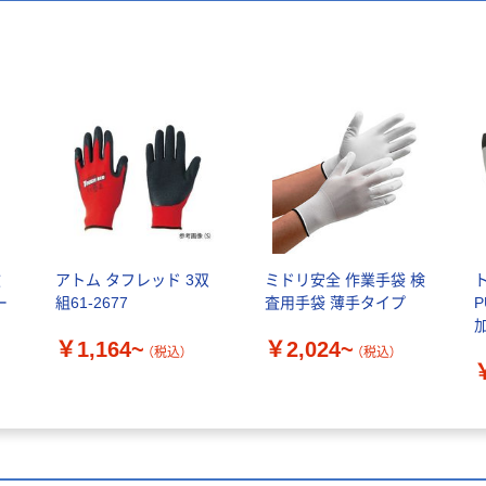
抜
アトム タフレッド 3双
ミドリ安全 作業手袋 検
ー
組61-2677
査用手袋 薄手タイプ
￥1,164~
￥2,024~
（税込）
（税込）