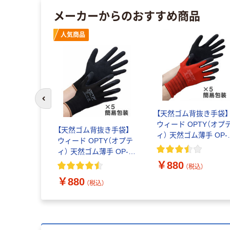
メーカーからのおすすめ商品
人気商品
前のスライドへ
【天然ゴム背抜き手袋】
ウィード OPTY（オプ
【天然ゴム背抜き手袋】
ィ） 天然ゴム薄手 OP-
ウィード OPTY（オプテ
280R レッド L 1袋（5
ィ） 天然ゴム薄手 OP-
入）
280B ブラック M 1袋（5
￥880
（税込）
双入）
￥880
（税込）