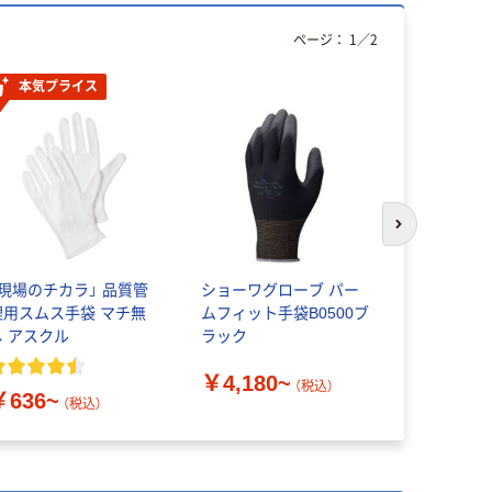
ページ：
1
／
2
本気プライス
人気商品
次のスライド
「現場のチカラ」 品質管
ショーワグローブ パー
マスキングテ
理用スムス手袋 マチ無
ムフィット手袋B0500ブ
￥154~
し アスクル
ラック
￥4,180~
（税込）
￥636~
（税込）