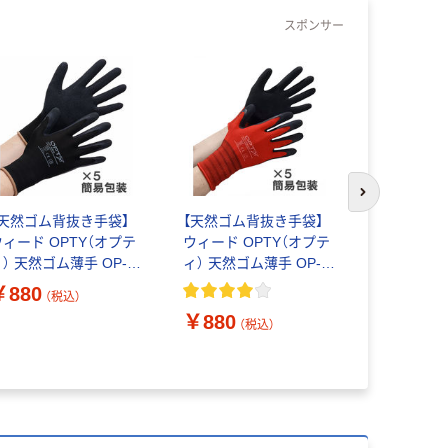
スポンサー
オリジ
次のスライド
【天然ゴム背抜き手袋】
【天然ゴム背抜き手袋】
ウィード OPTY（オプテ
ウィード OPTY（オプテ
【天然ゴム
） 天然ゴム薄手 OP-
ィ） 天然ゴム薄手 OP-
ウィード 
80B ブラック S 1袋（5
280R レッド M 1袋（5双
￥880
ラ」 タッ
（税込）
双入）
入）
天然ゴム背
￥880
￥1,990
（税込）