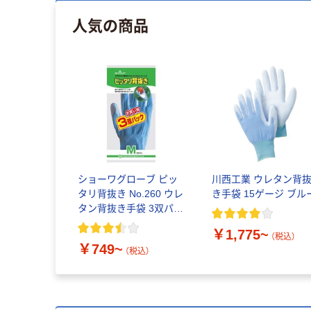
人気の商品
ショーワグローブ ピッ
川西工業 ウレタン背
タリ背抜き No.260 ウレ
き手袋 15ゲージ ブル
タン背抜き手袋 3双パッ
ク
￥1,775~
（税込）
￥749~
（税込）