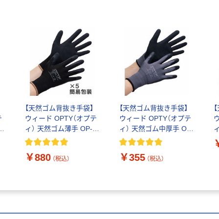
【天然ゴム背抜き手袋】
【天然ゴム背抜き手袋】
テ
ウィード OPTY（オプテ
ウィード OPTY（オプテ
ィ） 天然ゴム薄手 OP-
ィ） 天然ゴム中厚手 OP-
ィ
双
280B ブラック L 1袋（5
220 グレー M 1双
2
双入）
￥880
￥355
（税込）
（税込）