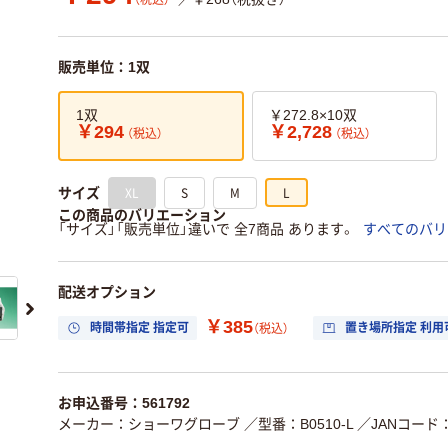
（税込）
販売単位：1双
1双
￥272.8×10双
￥294
￥2,728
（税込）
（税込）
XL
S
M
L
サイズ
この商品のバリエーション
「サイズ」「販売単位」違いで 全7商品 あります。
すべてのバリ
配送オプション
￥385
時間帯指定 指定可
置き場所指定 利用
（税込）
お申込番号：561792
メーカー：ショーワグローブ
／型番：B0510-L
／JANコード：4