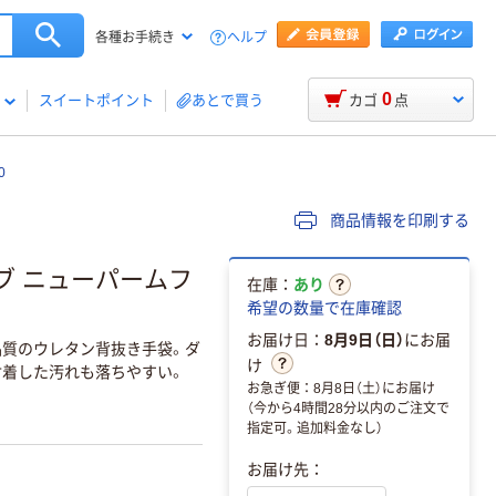
ヘルプ
各種お手続き
0
スイートポイント
あとで買う
カゴ
点
0
商品情報を印刷する
ブ ニューパームフ
在庫：
あり
希望の数量で在庫確認
お届け日：
8月9日（日）
にお届
品質のウレタン背抜き手袋。ダ
け
付着した汚れも落ちやすい。
お急ぎ便：8月8日（土）にお届け
（今から4時間28分以内のご注文で
指定可。追加料金なし）
お届け先：