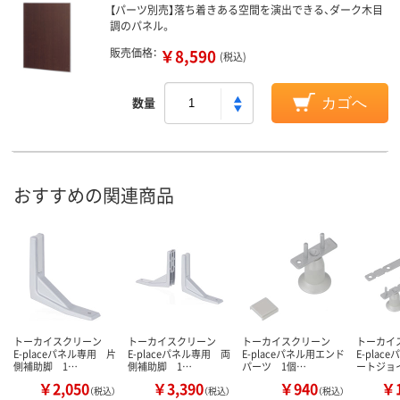
【パーツ別売】落ち着きある空間を演出できる、ダーク木目
調のパネル。
販売価格：
￥8,590
(税込)
数量
カゴへ
おすすめの関連商品
トーカイスクリーン
トーカイスクリーン
トーカイスクリーン
トーカイ
E-placeパネル専用 片
E-placeパネル専用 両
E-placeパネル用エンド
E-pla
側補助脚 1…
側補助脚 1…
パーツ 1個…
ートジョ
￥2,050
￥3,390
￥940
￥1
（税込）
（税込）
（税込）