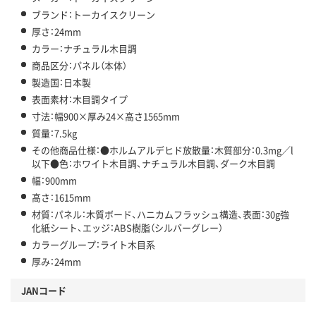
ブランド：トーカイスクリーン
厚さ：24mm
カラー：ナチュラル木目調
商品区分：パネル（本体）
製造国：日本製
表面素材：木目調タイプ
寸法：幅900×厚み24×高さ1565mm
質量：7.5kg
その他商品仕様：●ホルムアルデヒド放散量：木質部分：0.3mg／l
以下●色：ホワイト木目調、ナチュラル木目調、ダーク木目調
幅：900mm
高さ：1615mm
材質：パネル：木質ボード、ハニカムフラッシュ構造、表面：30g強
化紙シート、エッジ：ABS樹脂（シルバーグレー）
カラーグループ：ライト木目系
厚み：24mm
JANコード