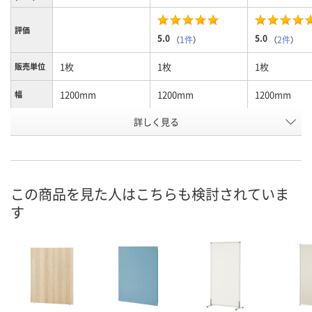
評価
5.0
5.0
（
1件
）
（
2件
）
1枚
1枚
1枚
販売単位
1200mm
1200mm
1200mm
幅
詳しく見る
1105mm
1105mm
1105mm
高さ
ダーク木目調
ナチュラル木目調
ホワイト木目
カラー
お申込番
564121
564112
2792707
号
この商品を見た人はこちらも検討されていま
す
お取り寄せ品
お取り寄せ品
お取り寄せ品
在庫
8月28日（金）
8月28日（金）
8月28日（金）
お届け日
数量
数量
数量
カゴへ
カゴへ
カ