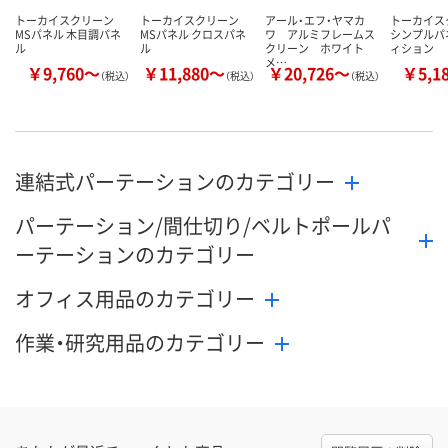
トーカイスクリーン
トーカイスクリーン
アール・エフ・ヤマカ
トーカイスク
MSパネル 木目調パネ
MSパネル クロスパネ
ワ アルミフレームス
シンプルパ
ル
ル
クリーン ホワイト
ィション
メ…
￥9,760～
￥11,880～
￥20,726～
￥5,1
（税込）
（税込）
（税込）
連結式パーテーションのカテゴリー
パーテーション/間仕切り/ベルトポールパ
ーテーションのカテゴリー
オフィス用品のカテゴリー
作業・研究用品のカテゴリー