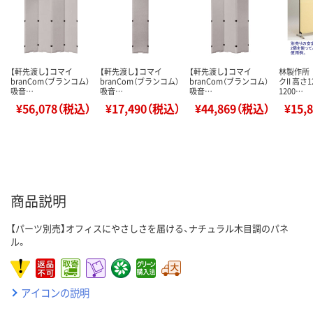
【軒先渡し】コマイ
【軒先渡し】コマイ
【軒先渡し】コマイ
林製作所
branCom（ブランコム）
branCom（ブランコム）
branCom（ブランコム）
クII 高さ
吸音…
吸音…
吸音…
1200…
¥56,078（税込）
¥17,490（税込）
¥44,869（税込）
¥15,
商品説明
【パーツ別売】オフィスにやさしさを届ける、ナチュラル木目調のパネ
ル。
アイコンの説明