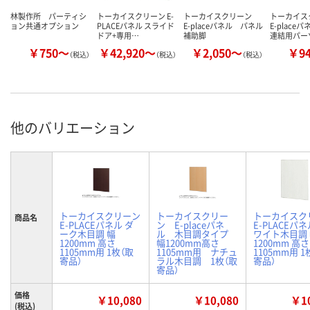
林製作所 パーティシ
トーカイスクリーン E-
トーカイスクリーン
トーカイ
ョン共通オプション
PLACEパネル スライド
E-placeパネル パネル
E-place
ドア+専用…
補助脚
連結用パー
￥750～
￥42,920～
￥2,050～
￥9
（税込）
（税込）
（税込）
他のバリエーション
トーカイスクリーン
トーカイスクリー
トーカイスク
商品名
E-PLACEパネル ダ
ン E-placeパネ
E-PLACEパネ
ーク木目調 幅
ル 木目調タイプ
ワイト木目調
1200mm 高さ
幅1200mm高さ
1200mm 高さ
1105mm用 1枚（取
1105mm用 ナチュ
1105mm用 1
寄品）
ラル木目調 1枚（取
寄品）
寄品）
価格
￥10,080
￥10,080
￥10
(税込)