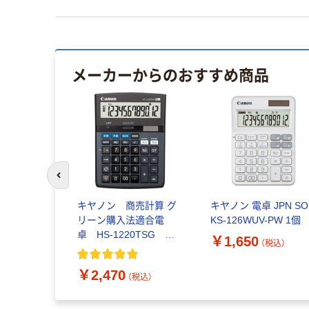
メーカーからのおすすめ商品
前のスライドへ
関数電卓
キヤノン 商売計算 グ
キヤノン 電卓 JPN SO
リーン購入法適合電
KS-126WUV-PW 1個
卓 HS-1220TSG 大
￥1,650
（税込）
（税込）
型
￥2,470
（税込）