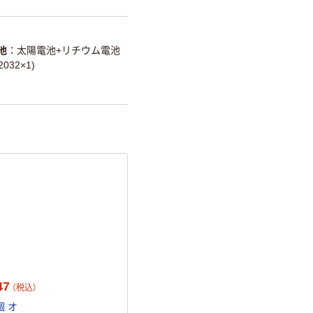
池
太陽電池+リチウム電池
32×1)
47
（税込）
個 オ