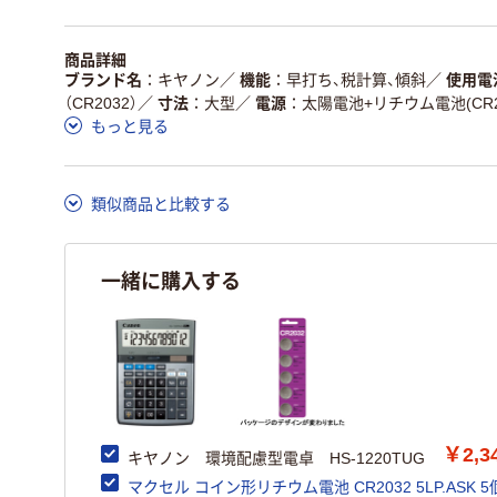
商品詳細
ブランド名
キヤノン
／
機能
早打ち、税計算、傾斜
／
使用電
（CR2032）
／
寸法
大型
／
電源
太陽電池+リチウム電池(CR20
もっと見る
類似商品と比較する
一緒に購入する
￥2,3
キヤノン 環境配慮型電卓 HS-1220TUG
マクセル コイン形リチウム電池 CR2032 5LP.ASK 5