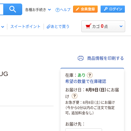
ヘルプ
各種お手続き
0
スイートポイント
あとで買う
カゴ
点
商品情報を印刷する
UG
在庫：
あり
希望の数量で在庫確認
お届け日：
8月9日（日）
にお届
け
お急ぎ便：8月8日（土）にお届け
（今から0分以内のご注文で指定
可。追加料金なし）
お届け先：