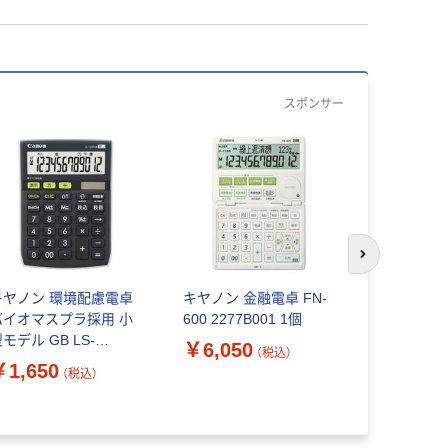
スポンサー
次のスライド
キヤノン 環境配慮電卓
キヤノン 金融電卓 FN-
キヤノン 電卓
バイオマスプラ採用 小
600 2277B001 1個
KS-1250T
モデル GB LS-
￥6,050
（税込）
22TUB 1台
￥1,650
（税込）
￥3,841