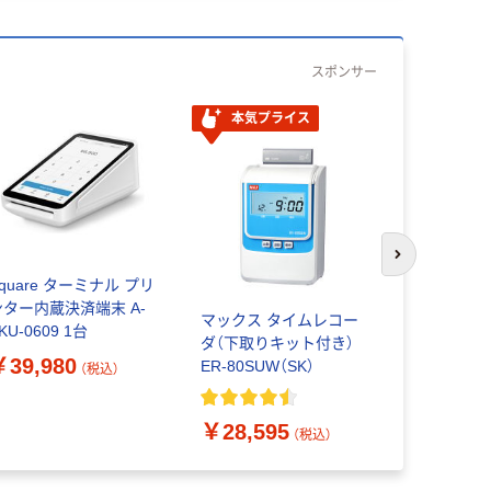
スポンサー
本気プライス
次のスライド
quare ターミナル プリ
Square i
ンター内蔵決済端末 A-
スターターパ
マックス タイムレコー
KU-0609 1台
SKU-0842
ダ（下取りキット付き）
ト（直送品）
￥39,980
￥99,80
ER-80SUW（SK）
（税込）
￥28,595
（税込）