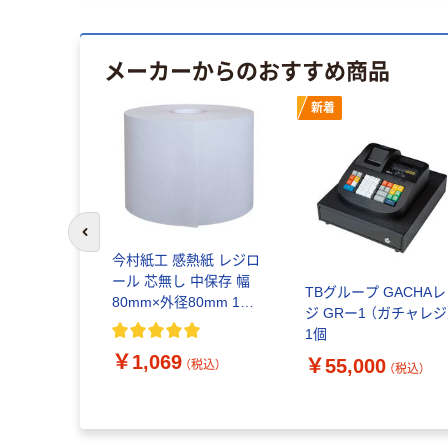
メーカーからのおすすめ商品
新着
前のスライドへ
タイムレコ
今村紙工 感熱紙 レジロ
50S2 下取
ール 芯無し 中保存 幅
TBグループ GACHAレ
80mm×外径80mm 1パ
ジ GRー1 （ガチャレジ
ック（3巻入）
1個
￥1,069
￥55,000
（税込）
（税込）
（税込）