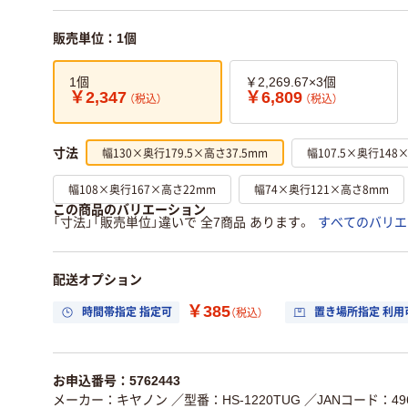
販売単位：1個
1個
￥2,269.67×3個
￥2,347
￥6,809
（税込）
（税込）
幅130×奥行179.5×高さ37.5mm
幅107.5×奥行148
寸法
幅108×奥行167×高さ22mm
幅74×奥行121×高さ8mm
この商品のバリエーション
「寸法」「販売単位」違いで 全7商品 あります。
すべてのバリエ
配送オプション
￥385
時間帯指定 指定可
置き場所指定 利用
（税込）
お申込番号：5762443
メーカー：キヤノン
／型番：HS-1220TUG
／JANコード：496