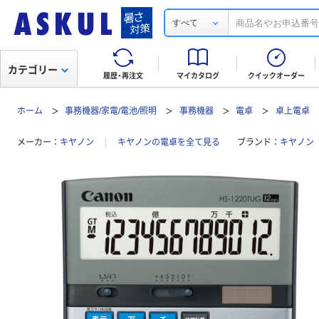
すべて
カテゴリー
履歴・再注文
マイカタログ
クイックオーダー
ホーム
事務機器/家電/電池/照明
事務機器
電卓
卓上電卓
メーカー
キヤノン
キヤノンの電卓を全て見る
ブランド
キヤノン