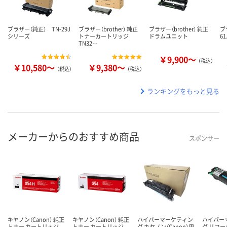
ブラザー（純正） TN-29J
ブラザー（brother） 純正
ブラザー（brother） 純正
ブ
シリーズ
トナーカートリッジ
ドラムユニット
61
TN32…
￥9,900～
（税込）
￥10,580～
￥9,380～
（税込）
（税込）
ランキングをもっと見る
メーカーからのおすすめ商品
スポンサー
キヤノン（Canon） 純正
キヤノン（Canon） 純正
ハイパーマーケティン
ハイパー
トナー カートリッジ
トナー カートリッジ
グ キヤノン（Canon）用
グ リコー（