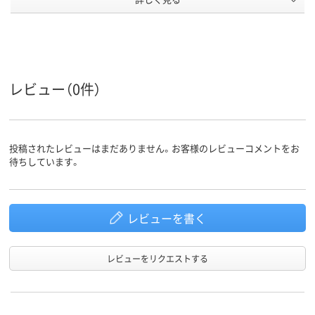
ループ
対応メー
ブラザー
ブラザー
ブラザー
カー
アスクル
商品環境
65
レビュー（0件）
スコア
投稿されたレビューはまだありません。お客様のレビューコメントをお
待ちしています。
レビューを書く
レビューをリクエストする