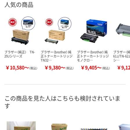
人気の商品
ブラザー（純正） TN-
ブラザー（brother） 純
ブラザー（brother） 純
ブラザー（純
29Jシリーズ
正トナーカートリッジ
正トナーカートリッジ
61J/TN-62
TN32…
モノクロ…
シ…
￥10,580～
￥9,380～
￥9,405～
￥9,1
（税込）
（税込）
（税込）
この商品を見た人はこちらも検討されていま
す