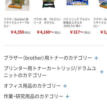
ブラザー（brother）用
ブラザー用 TN-27Jシ
パナソニック アルカリ
ブラザー（br
リサイクルトナー TN-
リーズ ゼネラル
乾電池 エボルタ
リサイクルト
11J…
（EVOLTA） 単3…
11J…
￥4,350
￥4,160～
￥317～
￥3,
（税込）
（税込）
（税込）
ブラザー（brother）用トナーのカテゴリー
プリンター用トナーカートリッジ/ドラムユ
ニットのカテゴリー
オフィス用品のカテゴリー
作業・研究用品のカテゴリー