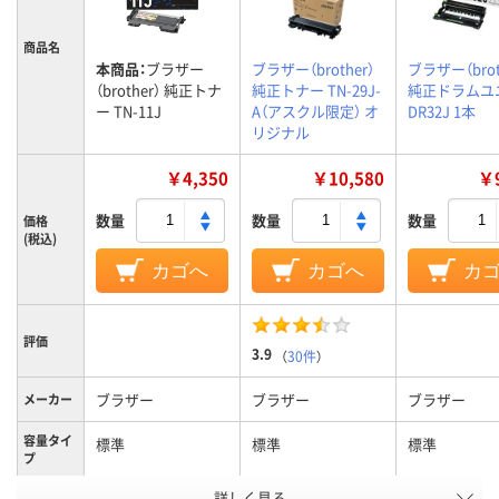
商品名
本商品：
ブラザー
ブラザー（brother）
ブラザー（brot
（brother） 純正トナ
純正トナー TN-29J-
純正ドラムユ
ー TN-11J
A（アスクル限定） オ
DR32J 1本
リジナル
￥4,350
￥10,580
￥9
数量
数量
数量
価格
(税込)
カゴへ
カゴへ
カ
評価
3.9
（
30件
）
ブラザー
ブラザー
ブラザー
メーカー
容量タイ
標準
標準
標準
プ
カラーグ
詳しく見る
ブラック系
ブラック系
ブラック系