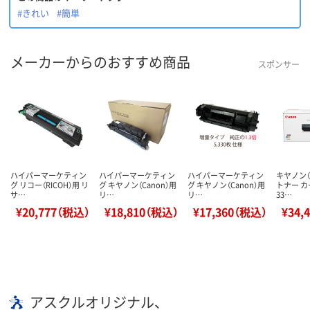
#きれい
#簡単
メーカーからのおすすめ商品
スポンサー
ハイパーマーケティン
ハイパーマーケティン
ハイパーマーケティン
キヤノン（C
グ リコー（RICOH）用 リ
グ キヤノン（Canon）用
グ キヤノン（Canon）用
トナー 
サ…
リ…
リ…
33…
¥20,777（税込）
¥18,810（税込）
¥17,360（税込）
¥34,
アスクルオリジナル、