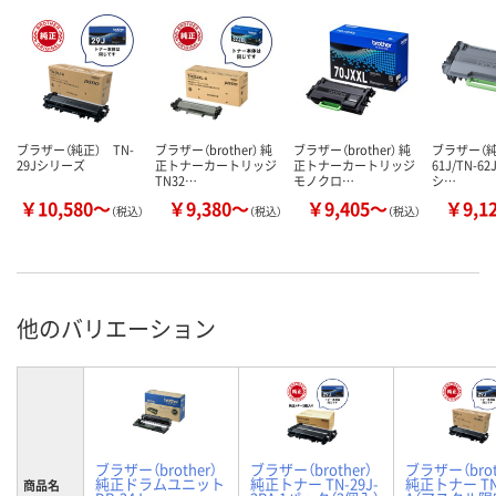
ブラザー（純正） TN-
ブラザー（brother） 純
ブラザー（brother） 純
ブラザー（純
29Jシリーズ
正トナーカートリッジ
正トナーカートリッジ
61J/TN-62
TN32…
モノクロ…
シ…
￥10,580～
￥9,380～
￥9,405～
￥9,1
（税込）
（税込）
（税込）
他のバリエーション
ブラザー（brother）
ブラザー（brother）
ブラザー（brot
純正ドラムユニット
純正トナー TN-29J-
純正トナー TN-
商品名