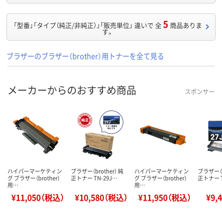
5
「型番」「タイプ（純正/非純正）」「販売単位」 違いで 全
商品ありま
す。
ブラザーのブラザー（brother）用トナーを全て見る
メーカーからのおすすめ商品
スポンサー
ハイパーマーケティン
ブラザー（brother） 純
ハイパーマーケティン
ブラザー（b
グ ブラザー（brother）
正トナー TN-29J…
グ ブラザー（brother）
正トナー T
用…
用…
¥11,050（税込）
¥10,580（税込）
¥11,950（税込）
¥9,