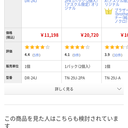
DR-24J
2PA 1パック（2個入）
A（アスクル限
（アスクル限定） オリ
リジナル
ジナル
ブラザ
（broth
ナー（純
ノクロ） 
価格
￥11,198
￥20,720
￥10
(税込)
評価
4.4
4.1
3.9
（
5件
）
（
9件
）
（
30件
）
1個
1パック（2個入）
1個
販売単位
DR-24J
TN-29J-2PA
TN-29J-A
型番
タイプ
詳しく見る
純正
純正
純正
（純正/非
純正）
お申込番
J287648
P710383
J287645
号
この商品を見た人はこちらも検討されていま
あり
あり
あり
在庫
す