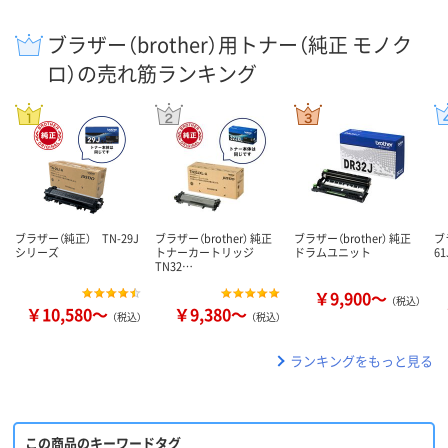
ブラザー（brother）用トナー（純正 モノク
ロ）の売れ筋ランキング
ブラザー（純正） TN-29J
ブラザー（brother） 純正
ブラザー（brother） 純正
ブ
シリーズ
トナーカートリッジ
ドラムユニット
61
TN32…
￥9,900～
（税込）
￥10,580～
￥9,380～
（税込）
（税込）
ランキングをもっと見る
この商品のキーワードタグ