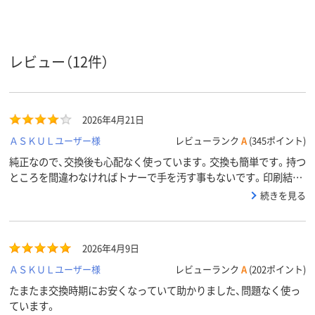
対応メー
ブラザー
ブラザー
ブラザー
カー
アスクル
商品環境
45
レビュー（12件）
スコア
2026年4月21日
ＡＳＫＵＬユーザー様
レビューランク
A
(345ポイント)
純正なので、交換後も心配なく使っています。交換も簡単です。持つ
ところを間違わなければトナーで手を汚す事もないです。印刷結果
も特に不満なく綺麗です。少々、お高い！！ので星4つにしました。
続きを見る
2026年4月9日
ＡＳＫＵＬユーザー様
レビューランク
A
(202ポイント)
たまたま交換時期にお安くなっていて助かりました、問題なく使っ
ています。