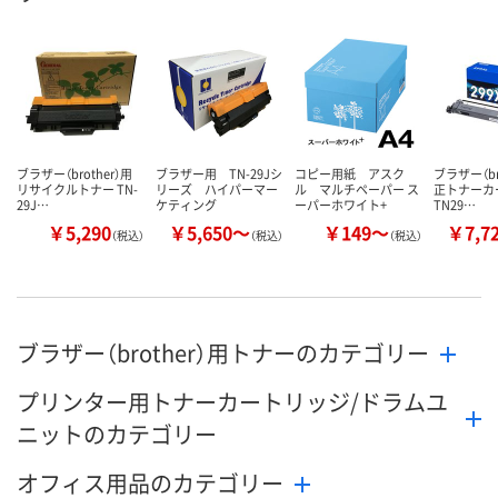
8月8日（土）
8月8日（土）
8月8日（土）
お届け日
数量
数量
数量
カゴへ
カゴへ
カ
ブラザー（brother）用
ブラザー用 TN-29Jシ
コピー用紙 アスク
ブラザー（bro
リサイクルトナー TN-
リーズ ハイパーマー
ル マルチペーパー ス
正トナーカ
29J…
ケティング
ーパーホワイト+
TN29…
￥5,290
￥5,650～
￥149～
￥7,7
（税込）
（税込）
（税込）
ブラザー（brother）用トナーのカテゴリー
プリンター用トナーカートリッジ/ドラムユ
ニットのカテゴリー
オフィス用品のカテゴリー