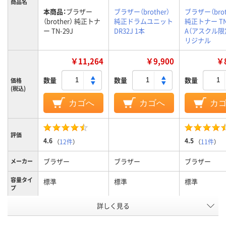
商品名
本商品：
ブラザー
ブラザー（brother）
ブラザー（brot
（brother） 純正トナ
純正ドラムユニット
純正トナー TN-
ー TN-29J
DR32J 1本
A（アスクル限
リジナル
￥11,264
￥9,900
￥8
数量
数量
数量
価格
(税込)
カゴへ
カゴへ
カ
評価
4.6
4.5
（
12件
）
（
11件
）
ブラザー
ブラザー
ブラザー
メーカー
容量タイ
標準
標準
標準
プ
カラーグ
詳しく見る
ブラック系
ブラック系
ブラック系
ループ