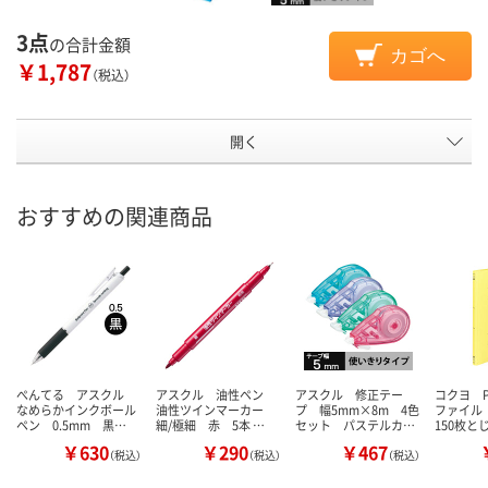
3点
の合計金額
カゴへ
￥1,787
（税込）
開く
おすすめの関連商品
ぺんてる アスクル
アスクル 油性ペン
アスクル 修正テー
コクヨ 
なめらかインクボール
油性ツインマーカー
プ 幅5mm×8m 4色
ファイル
ペン 0.5mm 黒…
細/極細 赤 5本 …
セット パステルカ…
150枚と
￥630
￥290
￥467
（税込）
（税込）
（税込）