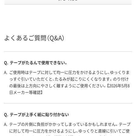
細幅（4.0mm～
細幅（4.0mm～
細幅（4.0mm
幅（mm）
8.3mm）
8.3mm）
8.3mm）
短尺（6.5m～13.9m）
短尺（6.5m～13.9m）
短尺（6.5m～1
長さ（m）
よくあるご質問（Q&A）
テープ
テープ
テープ
形状
テープ長
10m
10m
さ
Q.
テープがたるんで使用できない。
アスクル
A.
商品環境
ご使用時はテープに対して均一に圧力をかけるようにし、ゆっくりま
45
50
スコア
っすぐ引いていただくと、たるみが起こりにくくなります。のり付け
の最後は上方向にやさしく離すようにご使用ください。【2026年5月8
日メーカー等確認】
Q.
テープが上手く紙に貼り付かない
A.
テープの片側に負担がかかってしまっているかもしれません。テープ
に対して均一に圧力をかけるようにし、ゆっくりと直線に引いてご使