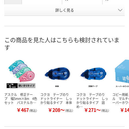
お申込番
詳しく見る
8467948
8215341
1234130
号
あり
あり
あり
在庫
8月10日（月）
8月10日（月）
8月10日（月）
お届け日
この商品を見た人はこちらも検討されていま
す
数量
数量
数量
カゴへ
カゴへ
カ
アスクル 修正テー
コクヨ テープのり
コクヨ テープのり
コピー用紙
プ 幅5mm×8m 4色
ドットライナー しっ
ドットライナー しっ
ル マルチ
セット パステルカ…
かり貼るタイプ 本体
かり貼るタイプ 詰
ーパーホワ
め…
￥467
￥208～
￥271～
￥1
（税込）
（税込）
（税込）