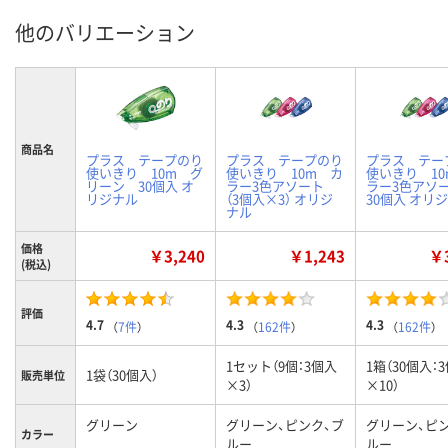
他のバリエーション
商品名
プラス テープのり
プラス テープのり
プラス テー
使いきり 10m グ
使いきり 10m カ
使いきり 10
リーン 30個入 オ
ラー3色アソート
ラー3色ア
リジナル
（3個入×3） オリジ
30個入 オリ
ナル
価格
￥3,240
￥1,243
￥3
(税込)
評価
4.7
4.3
4.3
（
7件
）
（
162件
）
（
162件
）
1セット（9個：3個入
1箱（30個入：
1袋（30個入）
販売単位
×3）
×10）
グリーン
グリーン、ピンク、ブ
グリーン、ピ
カラー
ルー
ルー