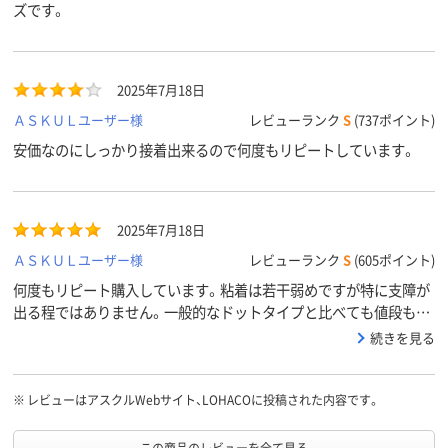
ズです。
2025年7月18日
ＡＳＫＵＬユーザー様
レビューランク
S
(737ポイント)
安価なのにしっかり接着出来るので何度もリピートしています。
2025年7月18日
ＡＳＫＵＬユーザー様
レビューランク
S
(605ポイント)
何度もリピート購入しています。粘着は若干弱めですが特に支障が
出る程ではありません。一般的なドットタイプと比べても値段も安
くとてもいいと思います。何よりドットタイプは巻き取られる側に
続きを見る
粘着が残ってきますからなんとなくもったいない気がして・・・。そ
の点こちらはテープなのでそのまま紙に転写していくので気分的に
もすっきりです。かなりお勧めです！
※
レビューはアスクルWebサイト、LOHACOに投稿された内容です。
この商品のレビューを全て見る