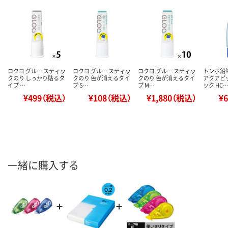
コクヨ グルー スティッ
コクヨ グルー スティッ
コクヨ グルー スティッ
トンボ鉛
クのり しっかり貼るタ
クのり 色が消えるタイ
クのり 色が消えるタイ
アクアピ
イプ …
プ S…
プ M…
ック HC
¥499（税込）
¥108（税込）
¥1,880（税込）
¥
一緒に購入する