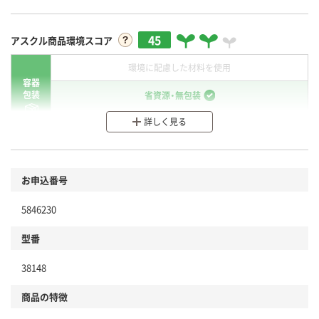
45
アスクル商品環境スコア
環境に配慮した材料を使用
容器
包装
省資源・無包装
詳しく見る
分別・リサイクルしやすい設計
環境に配慮した材料を使用
商品
お申込番号
本体
省資源・省エネ・節水
5846230
分別・リサイクルしやすい設計
型番
独自の回収スキームがある
38148
仕組
アスクルで資源循環している
商品の特徴
温室効果ガスなどの削減