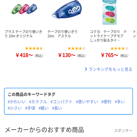
プラス テープのり使いき
テープのり使いきり
コクヨ テープのり ド
ト
り 10m オリジナル
10m アスクル
ットライナープチモア
ッ
しっかり貼るタイ…
￥418～
￥130～
￥765～
（税込）
（税込）
（税込）
ランキングをもっと見る
この商品のキーワードタグ
#かわいい
#カラフル
#コンパクト
#使いやすい
#便利
#多い
#小さい
#手頃
#軽い
#長い
メーカーからのおすすめ商品
スポンサー