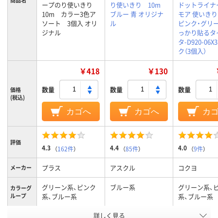
商品名
ープのり使いきり
り使いきり 10m
ドットライナ
10m カラー3色ア
ブルー 青 オリジナ
モア 使いきり
ソート 3個入 オリ
ル
ピンク・グリー
ジナル
っかり貼るタ
タ-D920-06X
ク（3個入）
￥418
￥130
数量
数量
数量
価格
(税込)
カゴへ
カゴへ
カ
評価
4.3
4.4
4.0
（
162件
）
（
85件
）
（
9件
）
プラス
アスクル
コクヨ
メーカー
グリーン系、ピンク
ブルー系
グリーン系、
カラーグ
ループ
系、ブルー系
系、ブルー系
詳しく見る
通常
通常
通常
粘着力