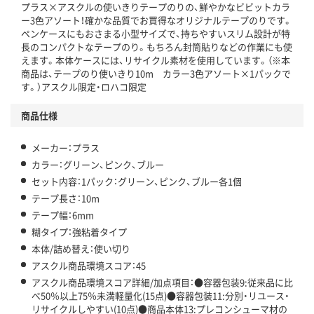
プラス×アスクルの使いきりテープのりの、鮮やかなビビットカラ
この商品の環境配慮ポイントです。下記商品詳細「
ー3色アソート！確かな品質でお買得なオリジナルテープのりです。
アスクル商品環境スコア詳細／加点項目
」で確認できます。
ペンケースにもおさまる小型サイズで、持ちやすいスリム設計が特
長のコンパクトなテープのり。もちろん封筒貼りなどの作業にも使
えます。本体ケースには、リサイクル素材を使用しています。（※本
商品は、テープのり使いきり10m カラー3色アソート×1パックで
す。）アスクル限定・ロハコ限定
商品仕様
メーカー：プラス
カラー：グリーン、ピンク、ブルー
セット内容：1パック：グリーン、ピンク、ブルー各1個
テープ長さ：10m
テープ幅：6mm
糊タイプ：強粘着タイプ
本体/詰め替え：使い切り
アスクル商品環境スコア：45
アスクル商品環境スコア詳細/加点項目：●容器包装9:従来品に比
べ50％以上75％未満軽量化(15点)●容器包装11:分別・リユース・
リサイクルしやすい(10点)●商品本体13:プレコンシューマ材の