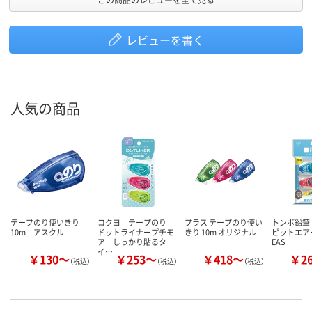
レビューを書く
人気の商品
テープのり使いきり
コクヨ テープのり
プラス テープのり使い
トンボ鉛筆
10m アスクル
ドットライナープチモ
きり 10m オリジナル
ピットエアー
ア しっかり貼るタ
EAS
イ…
￥130～
￥253～
￥418～
￥2
（税込）
（税込）
（税込）