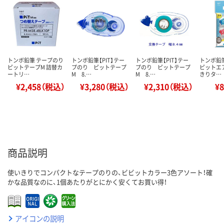
トンボ鉛筆 テープのり
トンボ鉛筆【PIT】テー
トンボ鉛筆【PIT】テー
トンボ鉛
ピットテープM 詰替カ
プのり ピットテープ
プのり ピットテープ
ピットエ
ートリ…
M 8.…
M 8.…
きりタ…
¥2,458（税込）
¥3,280（税込）
¥2,310（税込）
¥
商品説明
使いきりでコンパクトなテープのりの、ビビットカラー3色アソート！確
かな品質なのに、1個あたりがとにかく安くてお買い得！
アイコンの説明