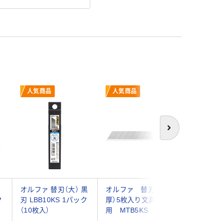
人気商品
人気商品
次へ
オルファ 替刃（大） 黒
オルファ 替刃（M
オルファ 
ク
刃 LBB10KS 1パック
厚）5枚入り文具専
大 10枚
（10枚入）
用 MTB5KS