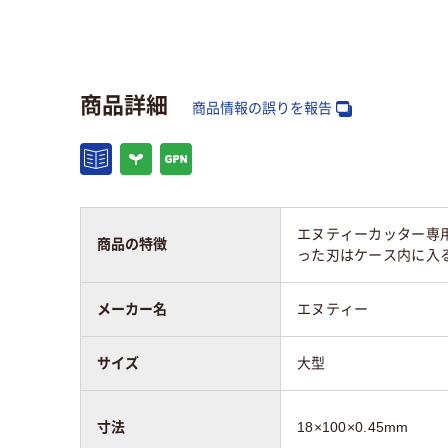
切るもの
カーペット、スチレン
ボード、ビニール、厚
厚紙
紙、段ボール、粘着テ
ープ、紙
商品詳細
商品情報の誤りを報告
エヌティーカッター専用の
商品の特徴
った刃はケース内に入
メーカー名
エヌティー
サイズ
大型
寸法
18×100×0.45mm