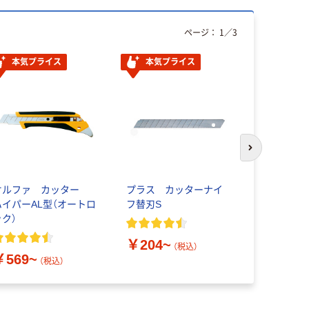
ページ：
1
／
3
本気プライス
本気プライス
次のスライド
オルファ カッター
プラス カッターナイ
オルファ 
ハイパーAL型（オートロ
フ替刃S
ードブレー
ック）
￥204~
￥334~
（税込）
￥569~
（税込）