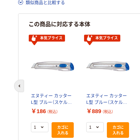
類似商品と比較する
この商品に対応する本体
本気プライス
本気プライス
前のスライドへ
エヌティー カッター
エヌティー カッター
L型 ブルー（スケルト
L型 ブルー（スケルト
ン） iL-120P（B）
ン） iL-120P（B） 1セッ
￥186
￥889
（税込）
（税込）
ト（5本：1本×5）
カゴに
カゴに
入れる
入れる