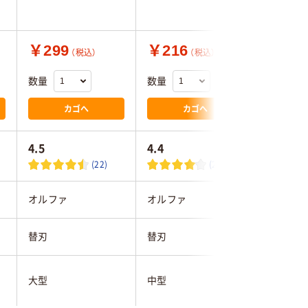
￥299
￥216
￥440
（税込）
（税込）
数量
数量
数量
カゴへ
カゴへ
4.5
4.4
(22)
(24)
オルファ
オルファ
オルファ
替刃
替刃
替刃
大型
中型
大型