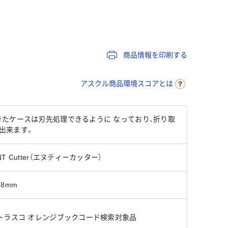
厚紙、段ボール、紙
厚紙、段ボール、紙
厚紙
商品情報を印刷する
アスクル商品環境スコアとは
でできたケースは刃先処理できるように なっており、折り取
出来ます。
NT Cutter（エヌティーカッター）
18mm
トラスコ オレンジブックコード検索対象品