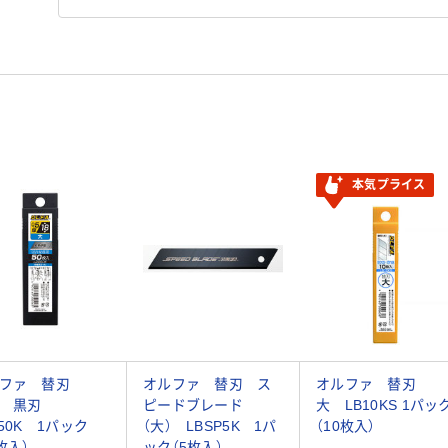
本気プライス
ファ 替刃
オルファ 替刃 ス
オルファ 替刃
） 黒刃
ピードブレード
大 LB10KS 1パッ
B50K 1パック
（大） LBSP5K 1パ
（10枚入）
枚入）
ック（5枚入）