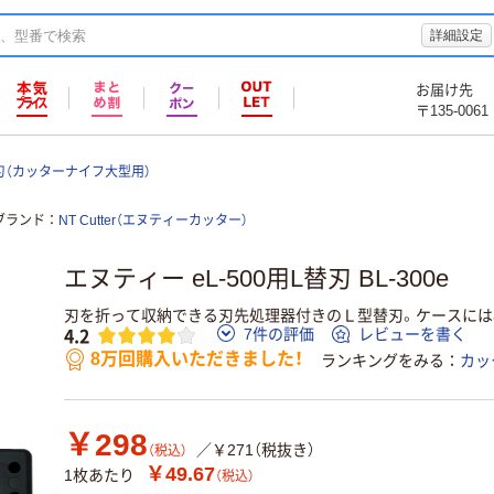
詳細設定
お届け先
〒135-0061
刃（カッターナイフ大型用）
ブランド
NT Cutter（エヌティーカッター）
エヌティー eL-500用L替刃 BL-300e
刃を折って収納できる刃先処理器付きのＬ型替刃。ケースには
4.2
7件の評価
レビューを書く
8万回購入いただきました！
ランキングをみる
カッ
￥298
／￥271（税抜き）
（税込）
￥49.67
1枚あたり
（税込）