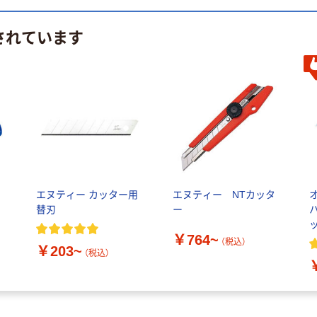
されています
ス
エヌティー カッター用
エヌティー NTカッタ
替刃
ー
￥764~
（税込）
￥203~
（税込）