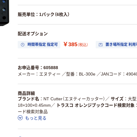
販売単位：1パック（6枚入）
配送オプション
￥385
時間帯指定 指定可
置き場所指定 利用
（税込）
お申込番号：605888
メーカー：エヌティー
／型番：BL-300e
／JANコード：49040
商品詳細
ブランド名
NT Cutter（エヌティーカッター）
／
サイズ
大型
18×100×0.45mm
／
トラスコ オレンジブックコード検索対象
ード検索対象品
もっと見る