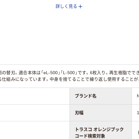
詳しく見る
スチレンボード、厚
、段ボール、紙
紙、段ボール、粘着テ
厚紙、段ボール、紙
ープ、紙
替刃。適合本体は「eL-500」「L-500」です。6枚入り。再生樹脂
る仕組みになっています。中身を捨てることで繰り返し使用することが
ブランド名
刃幅
トラスコ オレンジブック
コード検索対象