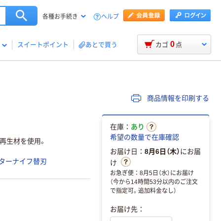
ヘルプ
各種お手続き
0
スイートポイント
あとで買う
カゴ
点
商品情報を印刷する
在庫：
あり
希望の数量で在庫確認
再生材を使用。
お届け日：
8月6日（木）
にお届
ターナイフ替刃
け
お急ぎ便：8月5日（水）にお届け
（今から14時間53分以内のご注文
で指定可。追加料金なし）
お届け先：