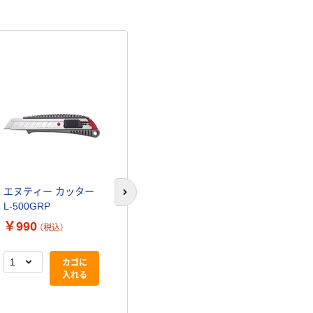
エヌティー カッター
エヌティー カッター
次のスライドへ
L-500GRP
L-500GRP 1セット(5
本)
￥990
￥4,590
（税込）
（税込）
カゴに
カゴに
入れる
入れる