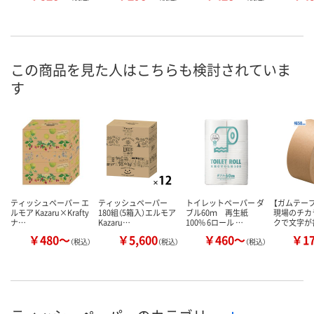
この商品を見た人はこちらも検討されていま
す
ティッシュペーパー エ
ティッシュペーパー
トイレットペーパー ダ
【ガムテー
ルモア Kazaru×Krafty
180組（5箱入）エルモア
ブル60ｍ 再生紙
現場のチカ
ナ…
Kazaru…
100% 6ロール …
クで文字が
￥480～
￥5,600
￥460～
￥1
（税込）
（税込）
（税込）