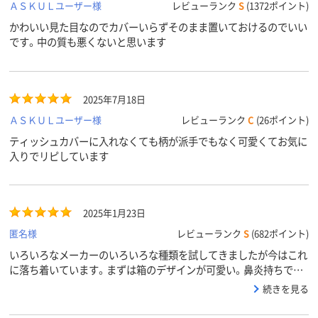
ＡＳＫＵＬユーザー様
レビューランク
S
(1372ポイント)
かわいい見た目なのでカバーいらずそのまま置いておけるのでいい
です。中の質も悪くないと思います
2025年7月18日
ＡＳＫＵＬユーザー様
レビューランク
C
(26ポイント)
ティッシュカバーに入れなくても柄が派手でもなく可愛くてお気に
入りでリピしています
2025年1月23日
匿名様
レビューランク
S
(682ポイント)
いろいろなメーカーのいろいろな種類を試してきましたが今はこれ
に落ち着いています。まずは箱のデザインが可愛い。鼻炎持ちです
が鼻をかみまくっても鼻が痛くならない・赤くならない。1箱にたっ
続きを見る
ぷり入っていますので長持ちしています。