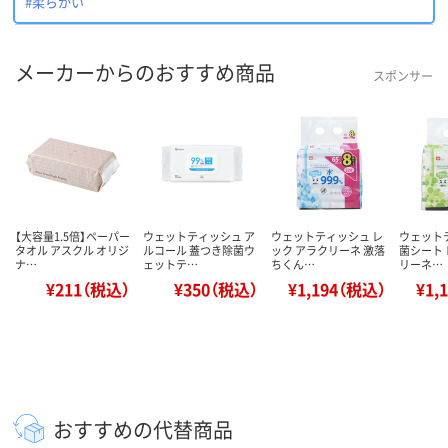
#柔らかい
メーカーからのおすすめ商品
スポンサー
【大容量1.5倍】ペーパー
ウェットティッシュ ア
ウェットティッシュ レ
ウェット
タオル アスクル オリジ
ルコール 蓋つき除菌ウ
ック アラクリーネ 激落
菌シート 
ナ…
ェットテ…
ちくん…
リーネ…
¥211（税込）
¥350（税込）
¥1,194（税込）
¥1,
おすすめの代替商品