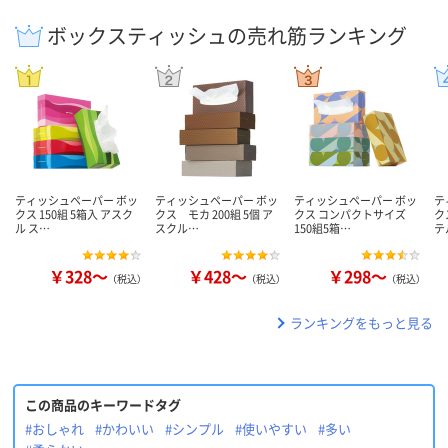
ボックスティッシュの売れ筋ランキング
ティッシュペーパー ボッ
ティッシュペーパー ボッ
ティッシュペーパー ボッ
テ
クス 150組 5箱入 アスク
クス モカ 200組 5個 ア
クス コンパクトサイズ
ク
ル ス…
スクル…
150組5箱…
テ
￥328～
￥428～
￥298～
（税込）
（税込）
（税込）
ランキングをもっと見る
この商品のキーワードタグ
#おしゃれ
#かわいい
#シンプル
#使いやすい
#多い