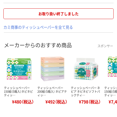
お取り扱い終了しました
カミ商事のティッシュペーパーを全て見る
メーカーからのおすすめ商品
スポンサー
ティッシュペーパー
ティッシュペーパー
ティッシュペーパー ネ
ティッシ
150組（5箱入）ネピネピ
200組（5箱入） ネピアテ
ピア ネピネピソフトパ
150組（
ティッ…
ィッ…
ックティ…
ティッ…
¥480（税込）
¥492（税込）
¥798（税込）
¥7,