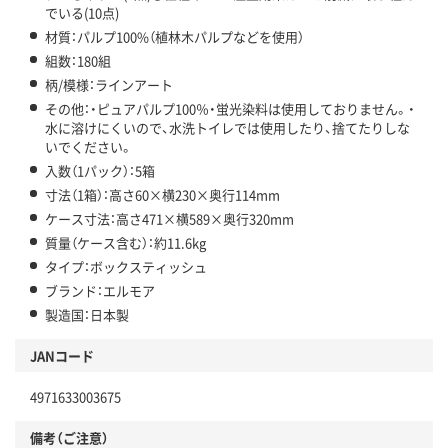
でいる(10点)
材質：パルプ100%（植林木パルプなどを使用）
組数：180組
柄/模様：ラインアート
その他：・ピュアパルプ100％・蛍光染料は使用しておりません。・
水に溶けにくいので、水洗トイレでは使用したり、捨てたりしな
いでください。
入数（1パック）：5箱
寸法（1箱）：高さ60×横230×奥行114mm
ケース寸法：高さ471×横589×奥行320mm
質量（ケース含む）：約11.6kg
タイプ：ボックスティッシュ
ブランド：エルモア
製造国：日本製
JANコード
4971633003675
備考（ご注意）