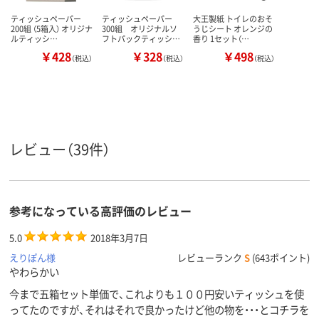
ティッシュペーパー
ティッシュペーパー
大王製紙 トイレのおそ
200組 （5箱入） オリジナ
300組 オリジナルソ
うじシート オレンジの
ルティッシ…
フトパックティッシ…
香り 1セット（…
￥428
￥328
￥498
（税込）
（税込）
（税込）
レビュー（39件）
参考になっている高評価のレビュー
5.0
2018年3月7日
えりぽん様
レビューランク
S
(643ポイント)
やわらかい
今まで五箱セット単価で、これよりも１００円安いティッシュを使
ってたのですが、それはそれで良かったけど他の物を・・・とコチラを