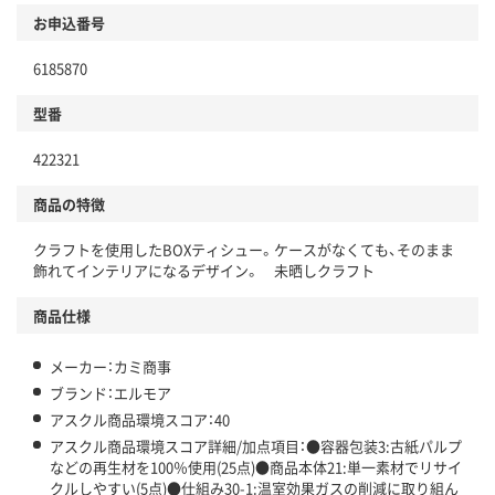
商品
お申込番号
本体
省資源・省エネ・節水
6185870
分別・リサイクルしやすい設計
型番
独自の回収スキームがある
422321
仕組
アスクルで資源循環している
商品の特徴
温室効果ガスなどの削減
クラフトを使用したBOXティシュー。ケースがなくても、そのまま
この商品の環境配慮ポイントです。下記商品詳細「
飾れてインテリアになるデザイン。 未晒しクラフト
アスクル商品環境スコア詳細／加点項目
」で確認できます。
商品仕様
メーカー：カミ商事
ブランド：エルモア
アスクル商品環境スコア：40
アスクル商品環境スコア詳細/加点項目：●容器包装3:古紙パルプ
などの再生材を100％使用(25点)●商品本体21:単一素材でリサイ
クルしやすい(5点)●仕組み30-1:温室効果ガスの削減に取り組ん