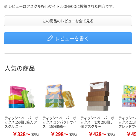
※
レビューはアスクルWebサイト、LOHACOに投稿された内容です。
この商品のレビューを全て見る
レビューを書く
人気の商品
ティッシュペーパー ボ
ティッシュペーパー ボ
ティッシュペーパー ボ
ティッシュ
ックス 150組 5箱入 ア
ックス コンパクトサイ
ックス モカ 200組 5
ックス 220
スクル ス…
ズ 150組5箱…
個 アスクル…
プレッドフ
￥328～
￥298～
￥428～
￥4
（税込）
（税込）
（税込）