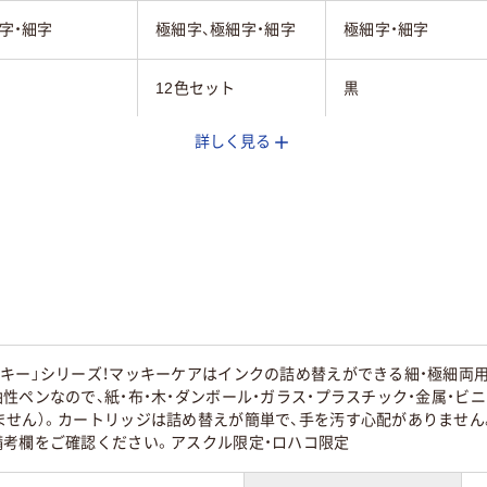
字・細字
極細字、極細字・細字
極細字・細字
12色セット
黒
詳しく見る
ップ
キャップ式
ツイン
インク(アルコー
油性染料インク
油性インク
)
ン
ツイン
ツイン
10g
ッキー」シリーズ！マッキーケアはインクの詰め替えができる細・極細両
性ペンなので、紙・布・木・ダンボール・ガラス・プラスチック・金属・
20
20
ません）。カートリッジは詰め替えが簡単で、手を汚す心配がありませ
備考欄をご確認ください。アスクル限定・ロハコ限定