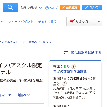
ヘルプ
各種お手続き
0
スイートポイント
あとで買う
カゴ
点
アスクル限定モデル） 油性ペン ゼブラ
商品情報を印刷する
イプ（アスクル限定
在庫：
あり
ジナル
希望の数量で在庫確認
お届け日：
7月28日（火）
にお
校の必需品。多種多様な用途
届け
お急ぎ便：7月27日（月）にお届け
（今から14時間47分以内のご注文
性マーカー・油性ペン
で指定可。追加料金なし）
お届け先：