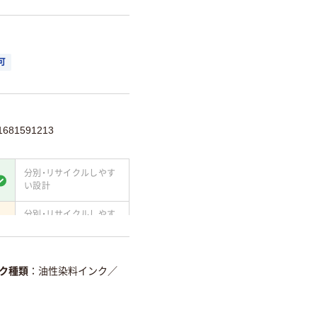
可
81591213
分別・リサイクルしやす
い設計
分別・リサイクルしやす
い設計
て
温室効果ガスなどの
削減
ク種類
油性染料インク
／
詳細「
アスクル商品環境スコ