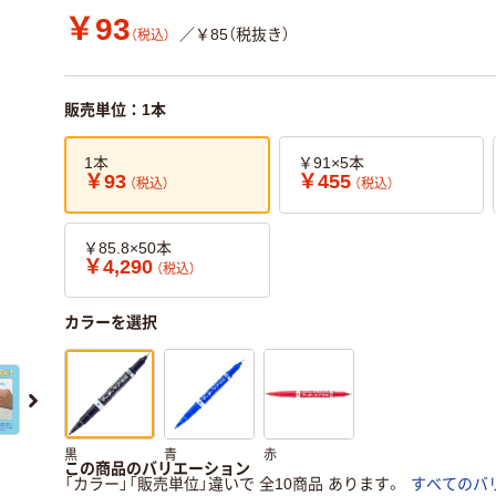
￥93
／￥85（税抜き）
（税込）
販売単位：1本
1本
￥91×5本
￥93
￥455
（税込）
（税込）
￥85.8×50本
￥4,290
（税込）
カラーを選択
黒
青
赤
この商品のバリエーション
「カラー」「販売単位」違いで 全10商品 あります。
すべてのバ