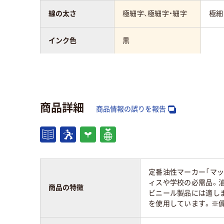
線の太さ
極細字、極細字・細字
極細
インク色
黒
タイプ
キャップ式
キャ
インク種類
油性
油性染料インク
商品詳細
ル系
商品情報の誤りを報告
形状
ツイン
ツイ
質量
9g
定番油性マーカー「マ
ィスや学校の必需品。油
アスクル商品環境
商品の特徴
85
70
ビニール製品には適し
スコア
を使用しています。※