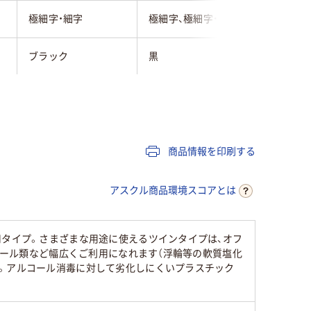
極細字・細字
極細字、極細字・細字
極細字・
ブラック
黒
黒
黒（細・極細）
キャップ
キャップ
油性インク
油性染料インク
油性イン
商品情報を印刷する
ツイン
ツイン
ツイン
アスクル商品環境スコアとは
11.5ｇ
用タイプ。さまざまな用途に使えるツインタイプは、オフ
ビニール類など幅広くご利用になれます（浮輪等の軟質塩化
100
30
ん。アルコール消毒に対して劣化しにくいプラスチック