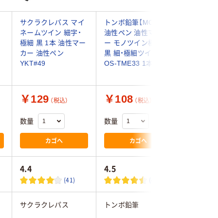
サクラクレパス マイ
トンボ鉛筆【MONO】
アスクル
ネームツイン 細字・
油性ペン 油性マーカ
ン ツイ
極細 黒 1本 油性マー
ー モノツイン極細E
りブラッ
カー 油性ペン
黒 細・極細ツイン
細 黒×三
YKT#49
OS-TME33 1本
オリジナ
￥129
￥108
￥128
（税込）
（税込）
数量
数量
数量
カゴへ
カゴへ
4.4
4.5
4.4
(41)
(43)
サクラクレパス
トンボ鉛筆
三菱鉛筆