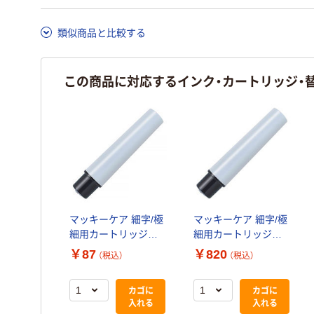
類似商品と比較する
この商品に対応するインク・カートリッジ・
マッキーケア 細字/極
マッキーケア 細字/極
細用カートリッジセ
細用カートリッジセ
ット 黒 1パック（2本
ット 黒 10パック（2本
￥87
￥820
（税込）
（税込）
入） 油性ペン ゼブラ
入×10） 油性ペン ゼブ
ラ
カゴに
カゴに
入れる
入れる