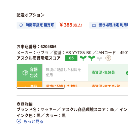
配送オプション
￥385
時間帯指定 指定可
置き場所指定 利用
（税込）
お申込番号：6205856
メーカー：ゼブラ
／型番：AS-YYTS5-BK
／JANコード：49016
アスクル商品環境スコア
85
容器
環境に配慮した材料を
省資源・無包装
使用
包装
詳しく見る
商品
環境に配慮した材料
省資源・省エネ・節
本体
を使用
水
独自の回収スキームが
アスクルで資源循環し
商品詳細
仕組
ある
いる
ブランド名
マッキー
／
アスクル商品環境スコア
85
／
イン
インク色
黒
／
カラー
黒
この商品の環境配慮ポイントです。詳しくはページ下部の商品
もっと見る
ア詳細／加点項目
」で確認できます。