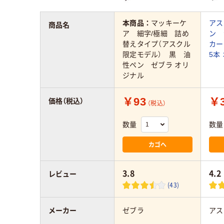
本商品：
マッキーケ
アス
商品名
ア 細字/極細 詰め
ン 
替えタイプ（アスクル
カー
限定モデル） 黒 油
5本
性ペン ゼブラ オリ
ジナル
￥93
￥3
価格（税込）
（税込）
数量
数量
カゴへ
3.8
4.2
レビュー
(43)
メーカー
ゼブラ
アス