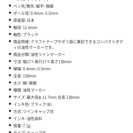
ペン先/穂先：細字、極細
ボール径：0.4mm、0.5ｍｍ
原産国：日本
軸径：11.6mm
軸色：ブラック
商品特徴：クラフトテープやポリ袋に筆記できるコンパクトボデ
ィの油性マーカーです。
商品分類：油性ツインマーカー
寸法：幅17×奥行17×高さ138mm
線幅：0.4mm、0.5ｍｍ
全長：138mm
太さ：細・極細
種類：油性マーカー
サイズ：最大径φ 11.7mm 全長 138mm
インキ色：ブラック（B）
方式：ツインキャップ式
インキ：油性染料
質量：7.1g
タイプ：キャップ式