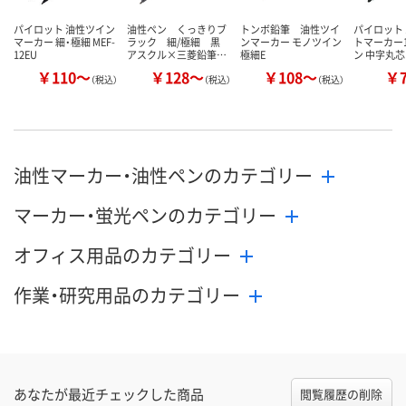
パイロット 油性ツイン
油性ペン くっきりブ
トンボ鉛筆 油性ツイ
パイロット
マーカー 細・極細 MEF-
ラック 細/極細 黒
ンマーカー モノツイン
トマーカー1
12EU
アスクル×三菱鉛筆…
極細E
ン 中字丸芯
￥110～
￥128～
￥108～
￥
（税込）
（税込）
（税込）
油性マーカー・油性ペンのカテゴリー
マーカー・蛍光ペンのカテゴリー
オフィス用品のカテゴリー
作業・研究用品のカテゴリー
あなたが最近チェックした商品
閲覧履歴の削除