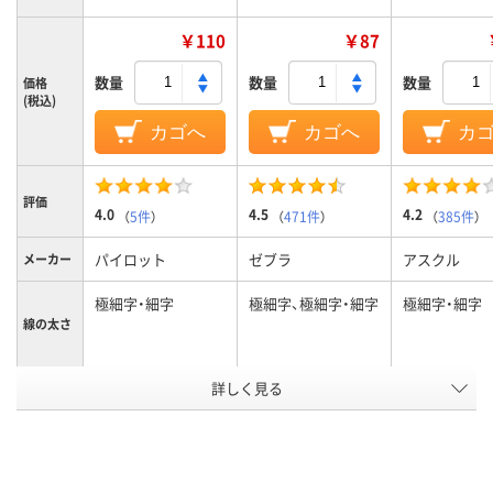
￥110
￥87
数量
数量
数量
価格
(税込)
カゴへ
カゴへ
カ
評価
4.0
4.5
4.2
（
5件
）
（
471件
）
（
385件
）
パイロット
ゼブラ
アスクル
メーカー
極細字・細字
極細字、極細字・細字
極細字・細字
線の太さ
詳しく見る
ブラック
黒
インク色
キャップ式、使い切
キャップ
キャップ
り
タイプ