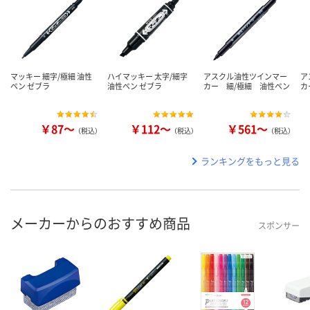
マッキー 細字/極細 油性
ハイマッキー 太字/細字
アスクル油性ツインマー
ア
ペン ゼブラ
油性ペン ゼブラ
カー 細/極細 油性ペン
カ
￥87～
￥112～
￥561～
（税込）
（税込）
（税込）
ランキングをもっと見る
メーカーからのおすすめ商品
スポンサー