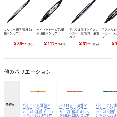
マッキー 細字/極細 油
ハイマッキー 太字/細
アスクル油性ツインマ
アスクル油
性ペン ゼブラ
字 油性ペン ゼブラ
ーカー 細/極細 油性
ーカー 太
ペン
ン
￥86～
￥112～
￥61～
￥
（税込）
（税込）
（税込）
他のバリエーション
商品名
パイロット 油性マ
パイロット 油性マ
パイロット 
ーカー ツインマー
ーカー ツインマー
ーカー ツイ
カー 細・極細 イエロ
カー 細・極細 オレン
カー 細・極細
ー MEF-12EU-Y 1本
ジ MEF-12EU-O 1本
ン MEF-12EU