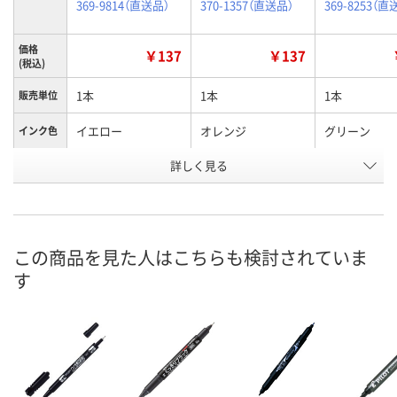
369-9814（直送品）
370-1357（直送品）
369-8253（直
価格
￥137
￥137
(税込)
1本
1本
1本
販売単位
イエロー
オレンジ
グリーン
インク色
お申込番
詳しく見る
HN29439
HN29437
HN45388
号
あり
あり
わずか
在庫
8月10日（月）
8月10日（月）
8月10日（月）
お届け日
この商品を見た人はこちらも検討されていま
す
数量
数量
数量
カゴへ
カゴへ
カ