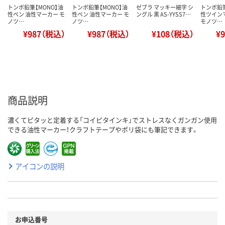
トンボ鉛筆【MONO】油
トンボ鉛筆【MONO】油
ゼブラ マッキー細字 シ
トンボ鉛筆
性ペン 油性マーカー モ
性ペン 油性マーカー モ
ングル 黒 AS-YYSS7…
性ツイン
ノツ…
ノツ…
モノツ…
¥987（税込）
¥987（税込）
¥108（税込）
¥
商品説明
濃くてピタッと定着する「コイピタインキ」でストレスなくガンガン使用
できる油性マーカー！クラフトテープやポリ袋にも筆記できます。
アイコンの説明
お申込番号