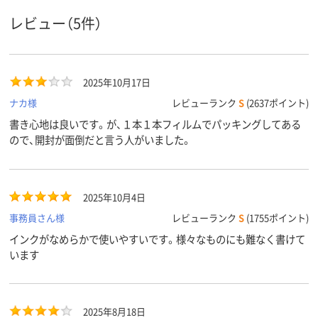
油性染料インク
油性染料インク
油性インク(
インク種
レビュー（5件）
類
ール系)
ツイン
ツイン
ツイン
形状
2025年10月17日
7.1g
8.5g
質量
ナカ様
レビューランク
S
(2637ポイント)
アスクル
書き心地は良いです。が、１本１本フィルムでパッキングしてある
商品環境
20
70
スコア
ので、開封が面倒だと言う人がいました。
2025年10月4日
事務員さん様
レビューランク
S
(1755ポイント)
インクがなめらかで使いやすいです。様々なものにも難なく書けて
います
2025年8月18日