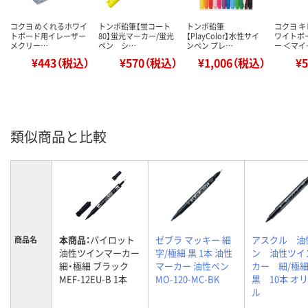
コクヨ めくれるホワイ
トンボ鉛筆【蛍コート
トンボ鉛筆
コクヨ 
トボード用イレーザー
80】蛍光マーカー/蛍光
【PlayColor】水性サイ
ワイトボ
メクリー…
ペン シ…
ンペン プレ…
ー ＜マイ
¥443（税込）
¥570（税込）
¥1,006（税込）
¥
類似商品と比較
本商品：
パイロット
ゼブラ マッキー 細
アスクル 油
商品名
油性ツインマーカー
字/極細 黒 1本 油性
ン 油性ツイ
細・極細 ブラック
マーカー 油性ペン
カー 細/
MEF-12EU-B 1本
MO-120-MC-BK
黒 10本 オ
ル