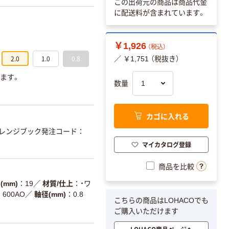
この出荷元の商品は商品代金
に配送料が含まれています。
￥1,926
（税込）
2.0
1.0
0.8
／ ￥1,751 （税抜き）
ります。
数量
カゴに入れる
レンジブック発注コード：
マイカタログ登録
商品を比較
(mm)
19
／
材質/仕上
・ワ
600AO
／
軸径(mm)
0.8
こちらの商品はLOHACOでも
ご購入いただけます