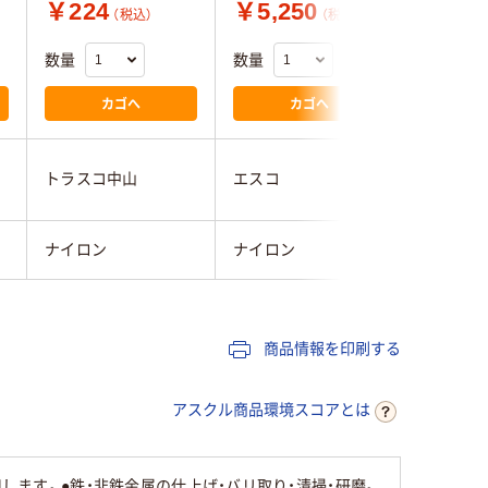
￥224
￥5,250
￥12,
（税込）
（税込）
数量
数量
数量
カゴへ
カゴへ
トラスコ中山
エスコ
エスコ
ナイロン
ナイロン
ナイロン
商品情報を印刷する
アスクル商品環境スコアとは
します。●鉄・非鉄金属の仕上げ・バリ取り・清掃・研磨。