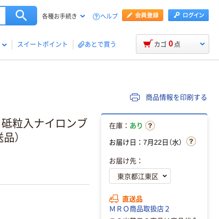
ヘルプ
各種お手続き
0
スイートポイント
あとで買う
カゴ
点
商品情報を印刷する
C 砥粒入ナイロンブ
在庫：
あり
送品）
お届け日：7月22日（水）
お届け先：
直送品
ＭＲＯ商品取扱店２