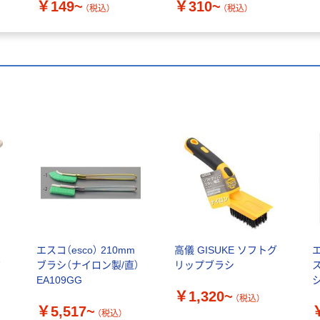
￥149~
￥310~
（税込）
（税込）
ジ
エスコ（esco） 210mm
高儀 GISUKE ソフトグ
エ
布
ブラシ（ナイロン製/直）
リップブラシ
EA109GG
シ
￥1,320~
1
（税込）
￥5,517~
品
（税込）