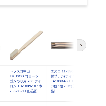
次へ
トラスコ中山
エスコ 11x350mm 柄
エスコ 1
TRUSCO 竹ヨージ
付ブラシ(ナイロン)
ブラシ(ナ
ゴムのり用 200 ナイ
EA109BA-71 1セット
EA109E
ロン TB-1009-10 1本
(3個:1個×3本)（直送
(60本:3
258-8871（直送品）
品）
送品）