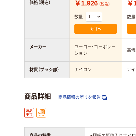
￥1,926
￥1
価格（税込）
（税込）
数量
数量
カゴへ
メーカー
ユーコー・コーポレー
高儀
ション
材質（ブラシ部）
ナイロン
ナイ
商品詳細
商品情報の誤りを報告
商品の特徴
●極細の砥粒入りナイロ