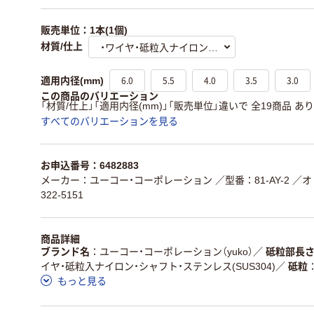
販売単位：1本(1個)
材質/仕上
6.0
5.5
4.0
3.5
3.0
適用内径(mm)
この商品のバリエーション
「材質/仕上」「適用内径(mm)」「販売単位」違いで 全19商品 あ
すべてのバリエーションを見る
お申込番号：6482883
メーカー：ユーコー・コーポレーション
／型番：81-AY-2
／オ
322-5151
商品詳細
ブランド名
ユーコー・コーポレーション（yuko）
／
砥粒部長さ
イヤ・砥粒入ナイロン・シャフト・ステンレス(SUS304)
／
砥粒
もっと見る