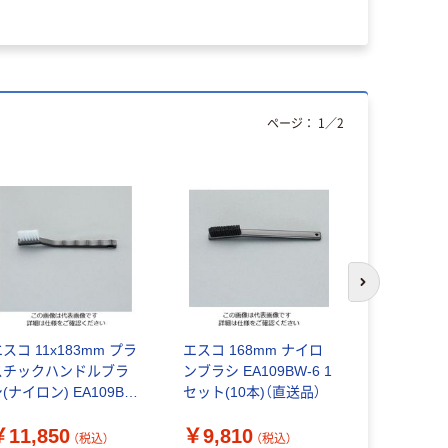
ページ：
1
／
2
次のスライド
スコ 11x183mm プラ
エスコ 168mm ナイロ
柳瀬 ヤナ
スチックハンドルブラ
ンブラシ EA109BW-6 1
ラシ・替ナ
(ナイロン) EA109BW-
セット(10本)（直送品）
50×15HBN
 1セット(15本)（直送
￥11,850
￥9,810
￥480~
）
（税込）
（税込）