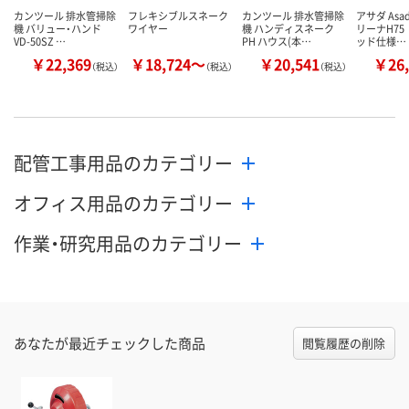
カンツール 排水管掃除
フレキシブルスネーク
カンツール 排水管掃除
アサダ Asa
機 バリュー・ハンド
ワイヤー
機 ハンディスネーク
リーナH75
VD-50SZ …
PH ハウス(本…
ッド仕様…
￥22,369
￥18,724～
￥20,541
￥26,
（税込）
（税込）
（税込）
配管工事用品のカテゴリー
オフィス用品のカテゴリー
作業・研究用品のカテゴリー
あなたが最近チェックした商品
閲覧履歴の削除