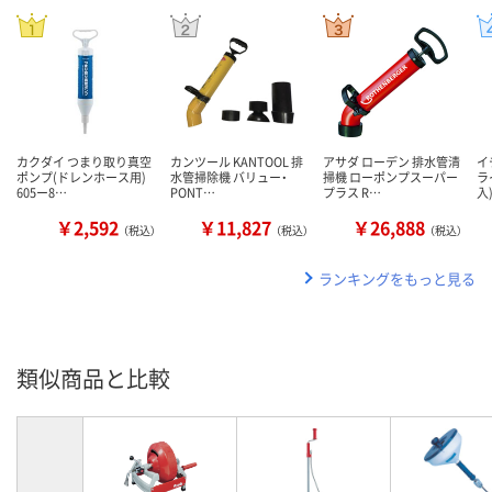
カクダイ つまり取り真空
カンツール KANTOOL 排
アサダ ローデン 排水管清
イ
ポンプ(ドレンホース用)
水管掃除機 バリュー・
掃機 ローポンプスーパー
ラ
605ー8…
PONT…
プラス R…
入
￥2,592
￥11,827
￥26,888
（税込）
（税込）
（税込）
ランキングをもっと見る
類似商品と比較