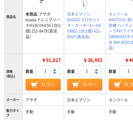
本商品：
アサダ
日本エマソン
カンツール
商品名
Asada ドレンクリー
RIDGID クロゼット
KANTOOL 
ナH150 DH150 1台(1
オーガー Kー6ーDH
除機 ハンデ
個) 252-8479（直送
59802 1台(1個) 432-
ークPH ワイ
品）
9929（直送品）
SW0605付き P
台 404-6030
品）
￥91,027
￥36,492
￥40
数量
数量
数量
価格
(税込)
カゴへ
カゴへ
カ
アサダ
日本エマソン
カンツール
メーカー
動力タイ
手動
手動
手動
プ