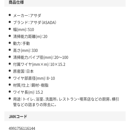
商品仕様
メーカー：アサダ
ブランド：アサダ（ASADA）
幅(mm)：510
清掃能力距離(m)：20
動力：手動
高さ(mm)：330
清掃能力パイプ径(mm)：20～100
付属ワイヤ(mm×m)：10×15.2
原産国：日本
ワイヤ部直径(mm)：8・10
材質/仕上：鋼材・樹脂
ワイヤ長(m)：15.2
用途：トイレ、浴室、洗面所、レストラン・喫茶店などの厨房、横引
管などの詰まりの除去に。
JANコード
4991756116144