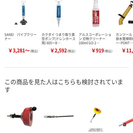
SANEI パイプクリー
カクダイ つまり取り真
アルスコーポレーショ
カンツール 
ナー
空ポンプ(ドレンホース
ン 刃物クリーナー
排水管掃除
用) 605ー8…
100ml GO-1…
ー・PONT…
￥3,281～
￥2,592
￥919
￥11,
（税込）
（税込）
（税込）
この商品を見た人はこちらも検討されていま
す