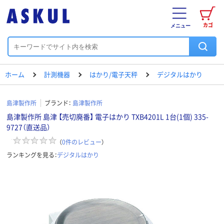
カゴ
メニュー
ホーム
計測機器
はかり/電子天秤
デジタルはかり
島津製作所
ブランド：
島津製作所
島津製作所 島津 【売切廃番】 電子はかり TXB4201L 1台(1個) 335-
9727（直送品）
（
0
件のレビュー
）
ランキングを見る：
デジタルはかり