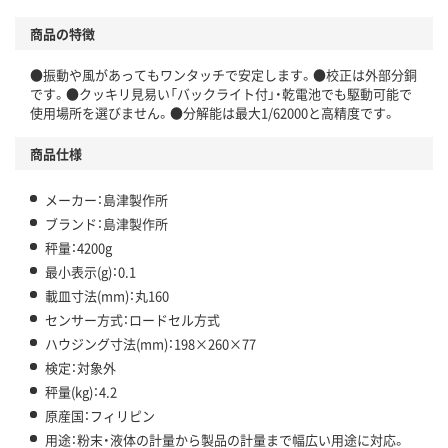
商品の特徴
●振動や風があってもワンタッチで安定します。●校正は外部分銅
です。●クッキリ見易い「バックライト付」・乾電池でも駆動可能で
使用場所を選びません。●分解能は最大1/62000と高精度です。
商品仕様
メーカー：島津製作所
ブランド：島津製作所
秤量：4200g
最小表示(g)：0.1
載皿寸法(mm)：丸160
センサー方式：ロードセル方式
ハウジング寸法(mm)：198×260×77
検定：対象外
秤量(kg)：4.2
原産国：フィリピン
用途：粉末・液体の計量から製品の計量まで幅広い用途に対応。