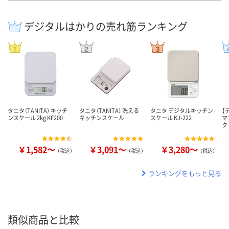
デジタルはかりの売れ筋ランキング
タニタ（TANITA） キッチ
タニタ（TANITA） 洗える
タニタ デジタルキッチン
【
ンスケール 2kg KF200
キッチンスケール
スケール KJ-222
マ
ク
￥1,582～
￥3,091～
￥3,280～
（税込）
（税込）
（税込）
ランキングをもっと見る
類似商品と比較