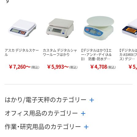
す
アスカ デジタルスケー
カスタム デジタルシャ
【デジタルはかり】エ
【デジタルは
ル
ワールーフはかり
ー・アンド・デイ（A＆
カ ASMIX
D） 防塵・防水デ…
ス） デジ…
￥7,260～
￥5,993～
￥4,708
￥5,
（税込）
（税込）
（税込）
はかり/電子天秤のカテゴリー
オフィス用品のカテゴリー
作業・研究用品のカテゴリー