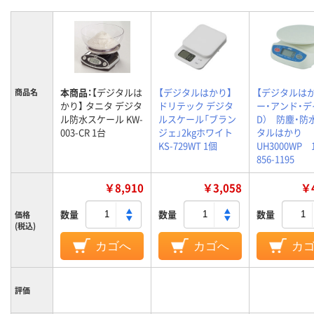
本商品：
【デジタルは
【デジタルはかり】
【デジタルは
商品名
かり】 タニタ デジタ
ドリテック デジタ
ー・アンド・デ
ル防水スケール KW-
ルスケール「ブラン
D） 防塵・防
003-CR 1台
ジェ」2kgホワイト
タルはかり
KS-729WT 1個
UH3000WP
856-1195
￥8,910
￥3,058
￥4
数量
数量
数量
価格
(税込)
カゴへ
カゴへ
カ
評価