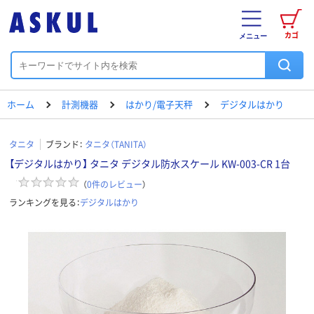
カゴ
メニュー
ホーム
計測機器
はかり/電子天秤
デジタルはかり
タニタ
ブランド：
タニタ（TANITA）
【デジタルはかり】 タニタ デジタル防水スケール KW-003-CR 1台
（
0
件のレビュー
）
ランキングを見る：
デジタルはかり