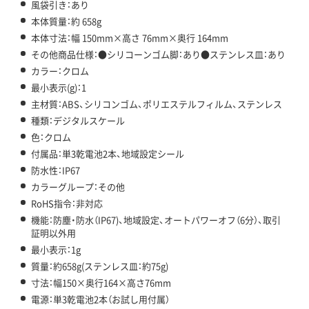
風袋引き：あり
本体質量：約 658g
本体寸法：幅 150mm×高さ 76mm×奥行 164mm
その他商品仕様：●シリコーンゴム脚：あり●ステンレス皿：あり
カラー：クロム
最小表示(g)：1
主材質：ABS、シリコンゴム、ポリエステルフィルム、ステンレス
種類：デジタルスケール
色：クロム
付属品：単3乾電池2本、地域設定シール
防水性：IP67
カラーグループ：その他
RoHS指令：非対応
機能：防塵・防水（IP67)、地域設定、オートパワーオフ（6分）、取引
証明以外用
最小表示：1g
質量：約658g(ステンレス皿：約75g)
寸法：幅150×奥行164×高さ76mm
電源：単3乾電池2本（お試し用付属）