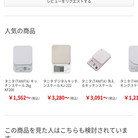
レビューをリクエストする
人気の商品
タニタ（TANITA） キッ
タニタ デジタルキッチ
タニタ（TANITA） 洗え
タニタ（TAN
チンスケール 2kg
ンスケール KJ-222
るキッチンスケール
キングスケ
KF200
￥1,562～
￥3,280～
￥3,091～
￥1,2
（税込）
（税込）
（税込）
この商品を見た人はこちらも検討されていま