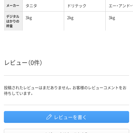
タニタ
ドリテック
エー・アンド・
メーカー
デジタル
3kg
2kg
3kg
はかりの
秤量
1g
目量
防塵・防水（IP67)、地
域設定、オートパワ
ーオフ（6分）、取引証
レビュー（0件）
明以外用、防塵、防
水、防塵・防水
機能
（IP67)、地域設定、オ
ートパワーオフ（6
投稿されたレビューはまだありません。お客様のレビューコメントをお
分）、取引証明以外
待ちしています。
用、防塵、防水
レビューを書く