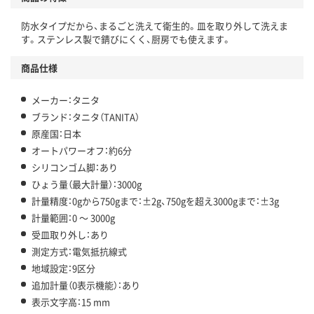
防水タイプだから、まるごと洗えて衛生的。皿を取り外して洗えま
す。ステンレス製で錆びにくく、厨房でも使えます。
商品仕様
メーカー：タニタ
ブランド：タニタ（TANITA）
原産国：日本
オートパワーオフ：約6分
シリコンゴム脚：あり
ひょう量（最大計量）：3000g
計量精度：0gから750gまで：±2g、750gを超え3000gまで：±3g
計量範囲：0 ～ 3000g
受皿取り外し：あり
測定方式：電気抵抗線式
地域設定：9区分
追加計量（0表示機能）：あり
表示文字高：15 mm