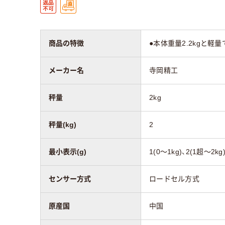
商品の特徴
●本体重量2.2kgと
メーカー名
寺岡精工
秤量
2kg
秤量(kg)
2
最小表示(g)
1(0～1kg)、2(1超～2kg
センサー方式
ロードセル方式
原産国
中国