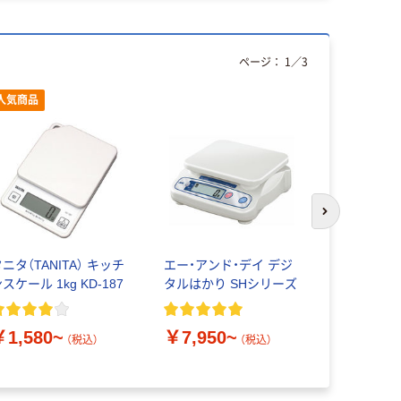
ページ：
1
／
3
人気商品
次のスライド
ニタ（TANITA） キッチ
エー・アンド・デイ デジ
取引証明用（
スケール 1kg KD-187
タルはかり SHシリーズ
ジタルはかり
アンド・デ
￥1,580~
￥7,950~
（税込）
（税込）
￥8,929