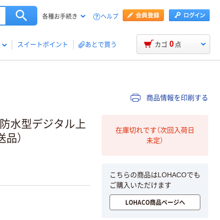
ヘルプ
各種お手続き
0
スイートポイント
あとで買う
カゴ
点
商品情報を印刷する
】 防水型デジタル上
在庫切れです（次回入荷日
直送品）
未定）
こちらの商品はLOHACOでも
ご購入いただけます
LOHACO商品ページへ