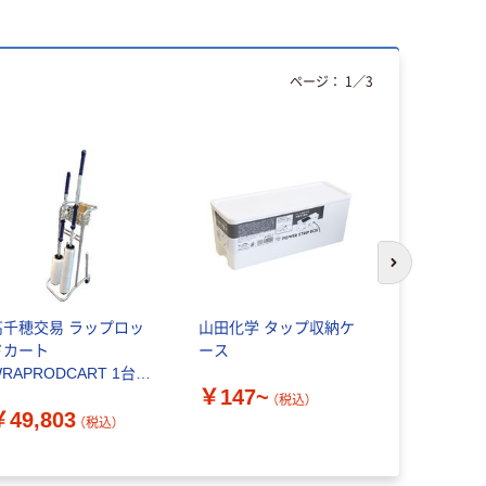
ページ：
1
／
3
次のスライド
高千穂交易 ラップロッ
山田化学 タップ収納ケ
デジタルは
ドカート
ース
表示タイプ
RAPRODCART 1台
￥147~
￥21,12
90-0984（直送品）
（税込）
￥49,803
（税込）