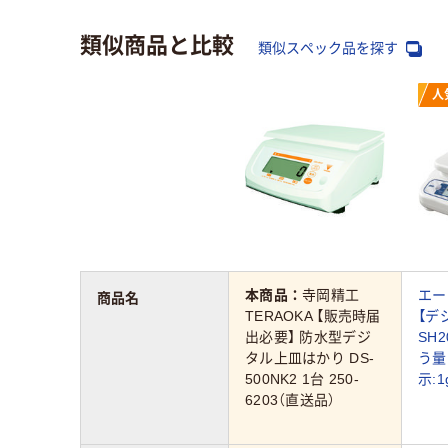
類似商品と比較
類似スペック品を探す
人
本商品：
寺岡精工
エー
商品名
TERAOKA 【販売時届
【デ
出必要】 防水型デジ
SH2
タル上皿はかり DS-
う量
500NK2 1台 250-
示:1
6203（直送品）