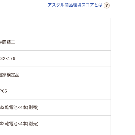
アスクル商品環境スコアとは
寺岡精工
232×179
国家検定品
IP65
単2乾電池×4本(別売)
単2乾電池×4本(別売)