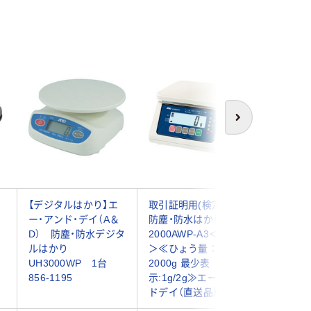
次へ
ド
【デジタルはかり】エ
取引証明用(検定品)
取引証明
ス
ー・アンド・デイ（A＆
防塵・防水はかり SJ-
防塵・防
D） 防塵・防水デジタ
2000AWP-A3＜地区3
はかり＜
ルはかり
＞≪ひょう量：
HL2000i
UH3000WP 1台
2000g 最少表
ひょう量:
856-1195
示:1g/2g≫エーアン
表示:2g
ドデイ（直送品）