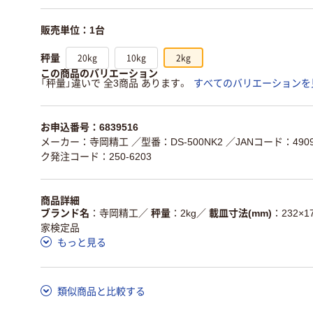
販売単位：1台
20kg
10kg
2kg
秤量
この商品のバリエーション
「秤量」違いで 全3商品 あります。
すべてのバリエーションを
お申込番号：6839516
メーカー：寺岡精工
／型番：DS-500NK2
／JANコード：49092
ク発注コード：250-6203
商品詳細
ブランド名
寺岡精工
／
秤量
2kg
／
載皿寸法(mm)
232×1
家検定品
もっと見る
類似商品と比較する