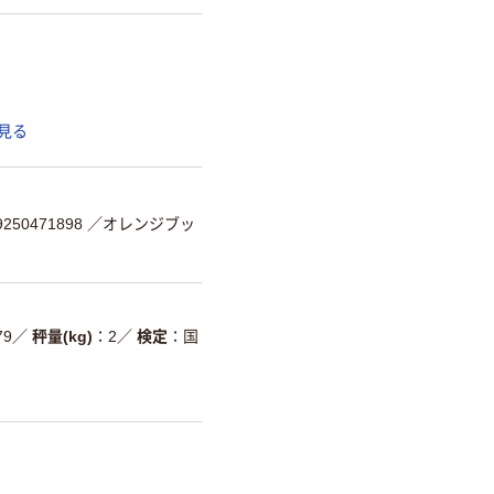
見る
50471898
／オレンジブッ
79
／
秤量(kg)
2
／
検定
国