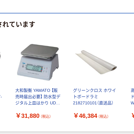
されています
ー
大和製衡 YAMATO 【販
グリーンクロス ホワイ
-
売時届出必要】 防水型デ
トボードラミ
ジタル上皿はかり UDS
2182710101（直送品）
W
ー211Wー20 (検定品)
3
￥31,880
￥46,384
UDS-211W-20K 1台（直
（税込）
（税込）
送品）