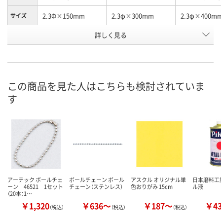
2.3Φ×150mm
2.3φ×300mm
2.3φ×400m
サイズ
お申込番
詳しく見る
7410388
7408011
7410744
号
3点
あり
わずか
在庫
8月8日（土）
8月8日（土）
8月10日（月）
お届け日
この商品を見た人はこちらも検討されていま
す
数量
数量
数量
カゴへ
カゴへ
カ
アーテック ボールチェ
ボールチェーン ボール
アスクル オリジナル単
日本磨料工
ーン 46521 1セット
チェーン（ステンレス）
色おりがみ 15cm
ル液
（20本：1…
￥1,320
￥636～
￥187～
￥4
（税込）
（税込）
（税込）