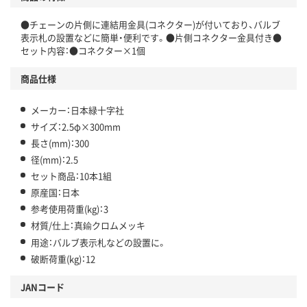
●チェーンの片側に連結用金具(コネクター)が付いており、バルブ
表示札の設置などに簡単・便利です。●片側コネクター金具付き●
セット内容：●コネクター×1個
商品仕様
メーカー：日本緑十字社
サイズ：2.5φ×300mm
長さ(mm)：300
径(mm)：2.5
セット商品：10本1組
原産国：日本
参考使用荷重(kg)：3
材質/仕上：真鍮クロムメッキ
用途：バルブ表示札などの設置に。
破断荷重(kg)：12
JANコード