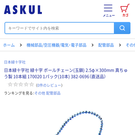
カゴ
メニュー
ホーム
機械部品/空圧機器/電気・電子部品
配管部品
その
日本緑十字社
日本緑十字社 緑十字 ボールチェーン(玉鎖) 2.5φ×300mm 真ちゅ
う製 10本組 170020 1パック(10本) 382-0696（直送品）
（
0
件のレビュー
）
ランキングを見る：
その他 配管部品