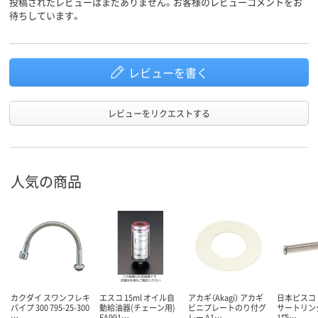
投稿されたレビューはまだありません。お客様のレビューコメントをお
待ちしています。
レビューを書く
レビューをリクエストする
人気の商品
カクダイ スワンフレキ
エスコ 15ml オイル自
アカギ（Akagi） アカギ
日本ピスコ P
パイプ 300 795-25-300
動給油器(チェーン用)
ビニプレートのり付グ
サートリング
…
EA991…
レー A1…
1袋…