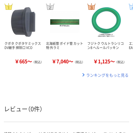
クボタ クボタケミックス
北海紙管 ボイド管 カット
フジトク ウルトラシリコ
エ
DV継手 掃除口 VCO
物 外ラミ
ン8 ヘルールパッキン
EA
￥665～
￥7,040～
￥1,125～
（税込）
（税込）
（税込）
ランキングをもっと見る
レビュー（0件）