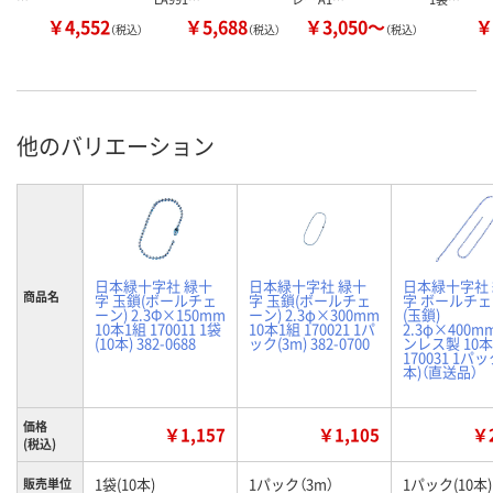
￥4,552
￥5,688
￥3,050～
￥
（税込）
（税込）
（税込）
他のバリエーション
日本緑十字社 緑十
日本緑十字社 緑十
日本緑十字社
商品名
字 玉鎖(ボールチェ
字 玉鎖(ボールチェ
字 ボールチ
ーン) 2.3Φ×150mm
ーン) 2.3φ×300mm
(玉鎖)
10本1組 170011 1袋
10本1組 170021 1パ
2.3φ×400m
(10本) 382-0688
ック(3m) 382-0700
ンレス製 10
170031 1パッ
本)（直送品）
価格
￥1,157
￥1,105
￥2
(税込)
1袋(10本)
1パック（3m）
1パック(10本)
販売単位