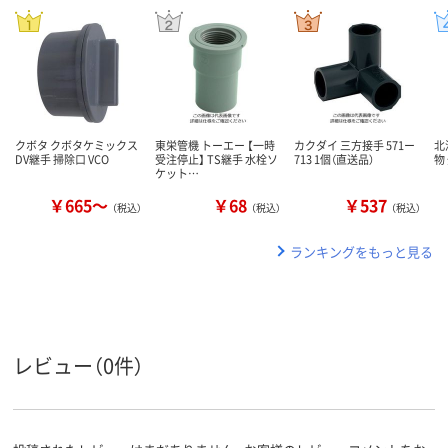
クボタ クボタケミックス
東栄管機 トーエー 【一時
カクダイ 三方接手 571ー
北
DV継手 掃除口 VCO
受注停止】 TS継手 水栓ソ
713 1個（直送品）
物
ケット…
￥665～
￥68
￥537
（税込）
（税込）
（税込）
ランキングをもっと見る
レビュー（0件）