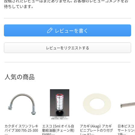
投稿されたレビューはまだありません。お客様のレビューコメントをお
待ちしています。
レビューを書く
レビューをリクエストする
人気の商品
カクダイ スワンフレキ
エスコ 15ml オイル自
アカギ（Akagi） アカギ
日本ピスコ P
パイプ 300 795-25-300
動給油器(チェーン用)
ビニプレートのり付グ
サートリング
…
EA991…
レー A1…
1袋…