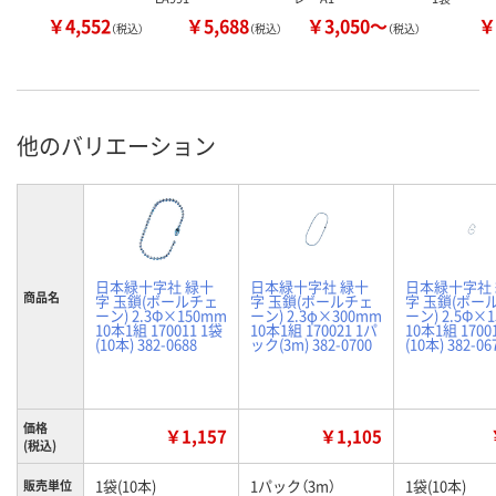
￥4,552
￥5,688
￥3,050～
￥
（税込）
（税込）
（税込）
他のバリエーション
日本緑十字社 緑十
日本緑十字社 緑十
日本緑十字社
商品名
字 玉鎖(ボールチェ
字 玉鎖(ボールチェ
字 玉鎖(ボー
ーン) 2.3Φ×150mm
ーン) 2.3φ×300mm
ーン) 2.5Φ×
10本1組 170011 1袋
10本1組 170021 1パ
10本1組 1700
(10本) 382-0688
ック(3m) 382-0700
(10本) 382-06
価格
￥1,157
￥1,105
(税込)
1袋(10本)
1パック（3m）
1袋(10本)
販売単位