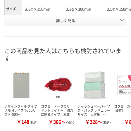
2.3Φ×150mm
2.3φ×300mm
2.5Φ×150m
サイズ
お申込番
詳しく見る
7410388
7408011
7410379
号
3点
あり
2点
在庫
8月9日（日）
8月9日（日）
8月9日（日）
お届け日
この商品を見た人はこちらも検討されていま
す
数量
数量
数量
カゴへ
カゴへ
カ
デザインフィル ダイヤ
コクヨ テープのり
ティッシュペーパー ソ
コクヨ カ
メモ Mサイズ ToDoリ
ドットライナー 強力
フトパック レギュラー
（硬質）
スト 40枚…
に貼るタイプ 本体
サイズ 大容量 …
￥148
￥386～
￥328～
￥
（税込）
（税込）
（税込）