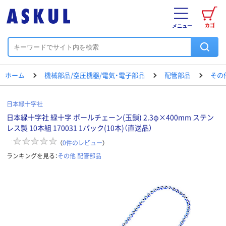
カゴ
メニュー
ホーム
機械部品/空圧機器/電気・電子部品
配管部品
その
日本緑十字社
日本緑十字社 緑十字 ボールチェーン(玉鎖) 2.3φ×400mm ステン
レス製 10本組 170031 1パック(10本)（直送品）
（
0
件のレビュー
）
ランキングを見る：
その他 配管部品