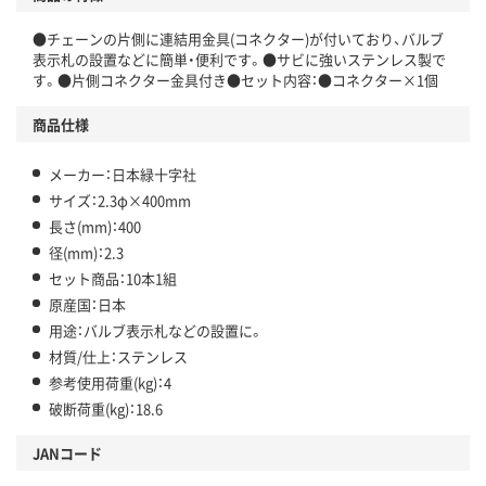
●チェーンの片側に連結用金具(コネクター)が付いており、バルブ
表示札の設置などに簡単・便利です。●サビに強いステンレス製で
す。●片側コネクター金具付き●セット内容：●コネクター×1個
商品仕様
メーカー：日本緑十字社
サイズ：2.3φ×400mm
長さ(mm)：400
径(mm)：2.3
セット商品：10本1組
原産国：日本
用途：バルブ表示札などの設置に。
材質/仕上：ステンレス
参考使用荷重(kg)：4
破断荷重(kg)：18.6
JANコード