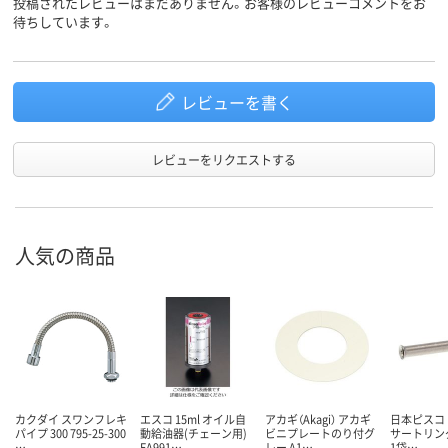
投稿されたレビューはまだありません。お客様のレビューコメントをお
待ちしています。
レビューを書く
レビューをリクエストする
人気の商品
カクダイ スワンフレキ
エスコ 15ml オイル自
アカギ（Akagi） アカギ
日本ピスコ P
パイプ 300 795-25-300
動給油器(チェーン用)
ビニプレートのり付グ
サートリング
…
EA991…
レー A1…
1袋…