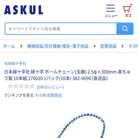
カゴ
メニュー
ホーム
機械部品/空圧機器/電気・電子部品
配管部品
その
日本緑十字社
日本緑十字社 緑十字 ボールチェーン(玉鎖) 2.5φ×300mm 真ちゅ
う製 10本組 170020 1パック(10本) 382-0696（直送品）
（
0
件のレビュー
）
ランキングを見る：
その他 配管部品