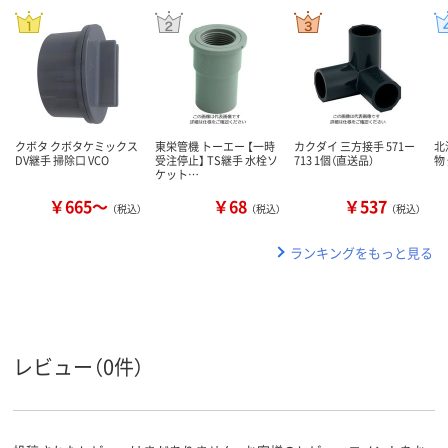
クボタ クボタケミックス
東栄管機 トーエー 【一時
カクダイ 三方接手 571ー
北
DV継手 掃除口 VCO
受注停止】 TS継手 水栓ソ
713 1個（直送品）
物
ケット…
￥665～
￥68
￥537
（税込）
（税込）
（税込）
ランキングをもっと見る
レビュー（0件）