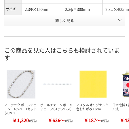
2.3Φ×150mm
2.3φ×300mm
2.3φ×400m
サイズ
お申込番
詳しく見る
7410388
7408011
7410744
号
3点
あり
わずか
在庫
8月9日（日）
8月9日（日）
8月12日（水）
お届け日
この商品を見た人はこちらも検討されていま
す
数量
数量
数量
カゴへ
カゴへ
カ
アーテック ボールチェ
ボールチェーン ボール
アスクル オリジナル単
日本磨料工
ーン 46521 1セット
チェーン（ステンレス）
色おりがみ 15cm
ル液
（20本：1…
￥1,320
￥636～
￥187～
￥4
（税込）
（税込）
（税込）