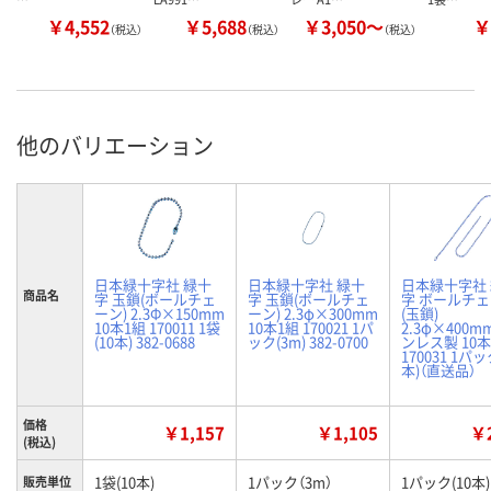
￥4,552
￥5,688
￥3,050～
￥
（税込）
（税込）
（税込）
他のバリエーション
日本緑十字社 緑十
日本緑十字社 緑十
日本緑十字社
商品名
字 玉鎖(ボールチェ
字 玉鎖(ボールチェ
字 ボールチ
ーン) 2.3Φ×150mm
ーン) 2.3φ×300mm
(玉鎖)
10本1組 170011 1袋
10本1組 170021 1パ
2.3φ×400m
(10本) 382-0688
ック(3m) 382-0700
ンレス製 10
170031 1パッ
本)（直送品）
価格
￥1,157
￥1,105
￥2
(税込)
1袋(10本)
1パック（3m）
1パック(10本)
販売単位