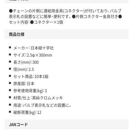
●チェーンの片側に連結用金具(コネクター)が付いており、バルブ
表示札の設置などに簡単・便利です。●片側コネクター金具付き●
セット内容：●コネクター×1個
商品仕様
メーカー：日本緑十字社
サイズ：2.5φ×300mm
長さ(mm)：300
径(mm)：2.5
セット商品：10本1組
原産国：日本
参考使用荷重(kg)：3
材質/仕上：真鍮クロムメッキ
用途：バルブ表示札などの設置に。
破断荷重(kg)：12
JANコード