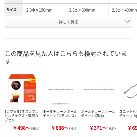
2.3Φ×150mm
2.3φ×300mm
2.3φ×400m
サイズ
お申込番
詳しく見る
7410388
7408011
7410744
号
3点
あり
わずか
在庫
8月11日（火）
8月11日（火）
8月12日（水）
お届け日
この商品を見た人はこちらも検討されていま
す
数量
数量
数量
カゴへ
カゴへ
カ
【カプセル】ネスカフェ
ボールチェーン ボール
ボールチェーン ボール
ユニット（UN
ドルチェグスト専用カ
チェーン（ステンレス）
チェーン（真鍮）
チェーン 3
プセル
￥498～
￥636～
￥371～
￥6
（税込）
（税込）
（税込）