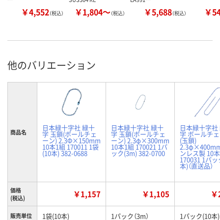
￥4,552
￥1,804～
￥5,688
￥5
（税込）
（税込）
（税込）
他のバリエーション
日本緑十字社 緑十
日本緑十字社 緑十
日本緑十字社
商品名
字 玉鎖(ボールチェ
字 玉鎖(ボールチェ
字 ボールチ
ーン) 2.3Φ×150mm
ーン) 2.3φ×300mm
(玉鎖)
10本1組 170011 1袋
10本1組 170021 1パ
2.3φ×400m
(10本) 382-0688
ック(3m) 382-0700
ンレス製 10
170031 1パッ
本)（直送品）
価格
￥1,157
￥1,105
￥2
(税込)
1袋(10本)
1パック（3m）
1パック(10本)
販売単位