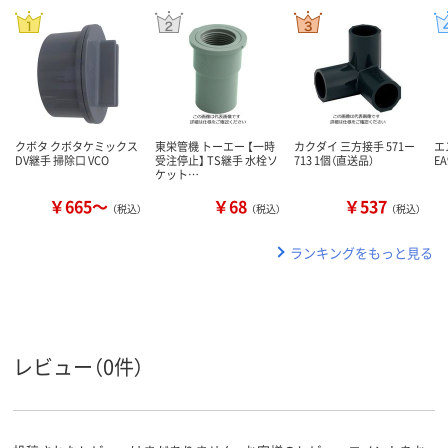
クボタ クボタケミックス
東栄管機 トーエー 【一時
カクダイ 三方接手 571ー
エ
DV継手 掃除口 VCO
受注停止】 TS継手 水栓ソ
713 1個（直送品）
EA
ケット…
￥665～
￥68
￥537
（税込）
（税込）
（税込）
ランキングをもっと見る
レビュー（0件）