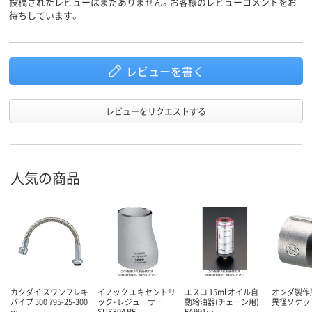
投稿されたレビューはまだありません。お客様のレビューコメントをお
待ちしています。
レビューを書く
レビューをリクエストする
人気の商品
カクダイ スワンフレキ
イノック エキセントリ
エスコ 15ml オイル自
オンダ製作所
パイプ 300 795-25-300
ック・レジューサー
動給油器(チェーン用)
異径ソケッ
…
SUS304 RE
EA991…