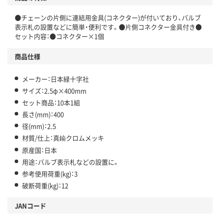
●チェーンの片側に連結用金具(コネクター)が付いており、バルブ
表示札の設置などに簡単・便利です。●片側コネクター金具付き●
セット内容：●コネクター×1個
商品仕様
メーカー：日本緑十字社
サイズ：2.5φ×400mm
セット商品：10本1組
長さ(mm)：400
径(mm)：2.5
材質/仕上：真鍮クロムメッキ
原産国：日本
用途：バルブ表示札などの設置に。
参考使用荷重(kg)：3
破断荷重(kg)：12
JANコード