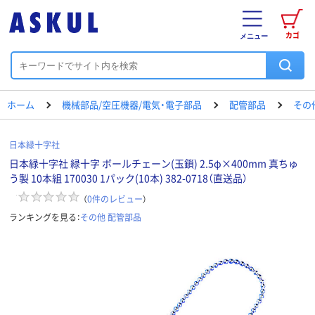
カゴ
メニュー
ホーム
機械部品/空圧機器/電気・電子部品
配管部品
その
日本緑十字社
日本緑十字社 緑十字 ボールチェーン(玉鎖) 2.5φ×400mm 真ちゅ
う製 10本組 170030 1パック(10本) 382-0718（直送品）
（
0
件のレビュー
）
ランキングを見る：
その他 配管部品