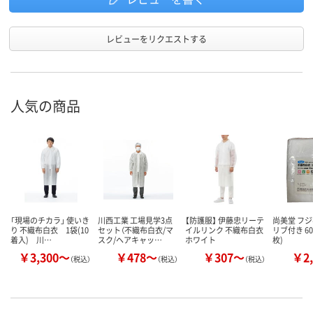
レビューをリクエストする
人気の商品
「現場のチカラ」 使いき
川西工業 工場見学3点
【防護服】 伊藤忠リーテ
尚美堂 フ
り 不織布白衣 1袋(10
セット（不織布白衣/マ
イルリンク 不織布白衣
リブ付き 605
着入) 川…
スク/ヘアキャッ…
ホワイト
枚)
￥3,300～
￥478～
￥307～
￥2,
（税込）
（税込）
（税込）