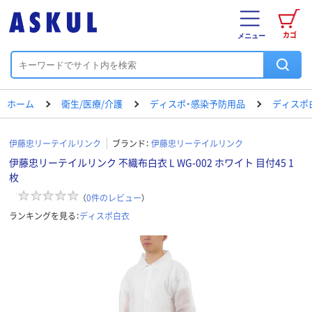
カゴ
メニュー
ホーム
衛生/医療/介護
ディスポ・感染予防用品
ディスポ
伊藤忠リーテイルリンク
ブランド：
伊藤忠リーテイルリンク
伊藤忠リーテイルリンク 不織布白衣 L WG-002 ホワイト 目付45 1
枚
（
0
件のレビュー
）
ランキングを見る：
ディスポ白衣