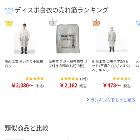
ディスポ白衣の売れ筋ランキング
川西工業 使いきり不織布
尚美堂 フジ不織布白衣 リ
川西工業 工場見学3点セ
メ
白衣
ブ付き 60500 1袋(10枚)
ット（不織布白衣/マスク/
い
ヘアキャッ…
ー
(
1件
)
￥2,080～
￥2,162
￥478～
（税込）
（税込）
（税込）
ランキングをもっと見る
類似商品と比較