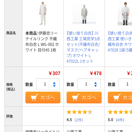
本商品：
伊藤忠リー
【使い捨て白衣】 川
【使い捨て白衣
商品名
テイルリンク 不織
西工業 工場見学3点
西工業 使い
布白衣 L WG-002 ホ
セット(不織布白衣/
織布白衣 ホワ
ワイト 目付45 1枚
マスク/ヘアキャッ
#7028 1袋（5
プ) ホワイト L
#7022L 1セット
￥307
￥478
￥2
数量
数量
数量
価格
(税込)
カゴへ
カゴへ
カ
評価
4.5
5.0
（
2件
）
（
4件
）
伊藤忠リーテイルリ
川西工業
川西工業