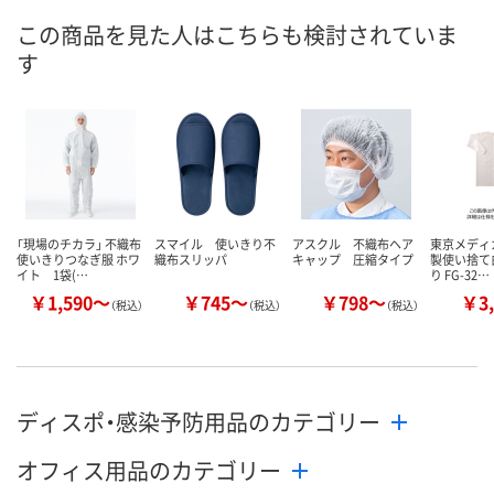
ご注文後、お届けに
この商品を見た人はこちらも検討されていま
8月11日（火）
ついてご連絡いたし
8月11日（火）
お届け日
す
ます
数量
数量
数量
カゴへ
カゴへ
カ
「現場のチカラ」 不織布
スマイル 使いきり不
アスクル 不織布ヘア
東京メディ
使いきりつなぎ服 ホワ
織布スリッパ
キャップ 圧縮タイプ
製使い捨て白
イト 1袋(…
り FG-32…
￥1,590～
￥745～
￥798～
￥3,
（税込）
（税込）
（税込）
ディスポ・感染予防用品のカテゴリー
オフィス用品のカテゴリー