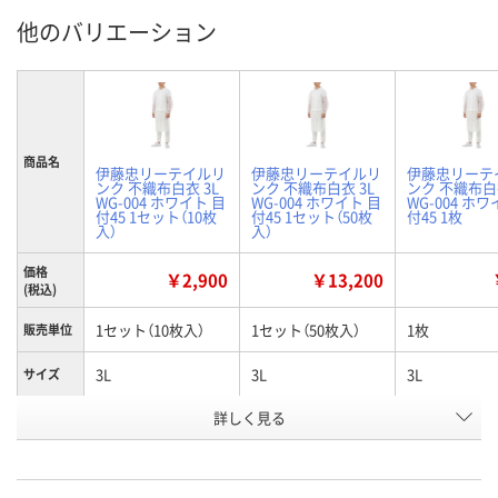
他のバリエーション
商品名
伊藤忠リーテイルリ
伊藤忠リーテイルリ
伊藤忠リーテ
ンク 不織布白衣 3L
ンク 不織布白衣 3L
ンク 不織布白衣
WG-004 ホワイト 目
WG-004 ホワイト 目
WG-004 ホワ
付45 1セット（10枚
付45 1セット（50枚
付45 1枚
入）
入）
価格
￥2,900
￥13,200
(税込)
1セット（10枚入）
1セット（50枚入）
1枚
販売単位
3L
3L
3L
サイズ
お申込番
詳しく見る
EJ30147
EJ30157
EJ29159
号
3点
入荷待ち
あり
在庫